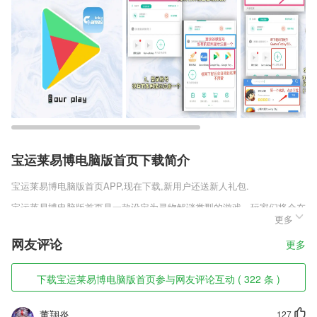
宝运莱易博电脑版首页下载简介
宝运莱易博电脑版首页
APP,现在下载,新用户还送新人礼包.
宝运莱易博电脑版首页是一款设定为寻物解谜类型的游戏，玩家们将会在
更多
这个简单的冬季世界里面，却因为一场意外被围困住，玩家们则是需要去
想办法通过搜寻物体去解决掉一些麻烦，玩家们则是需要根据地图里面的
网友评论
更多
一些来找到全部的答案，最终离开这个地方。
宝运莱易博电脑版首页软件特色
下载宝运莱易博电脑版首页参与网友评论互动 ( 322 条 )
1,打通脉络，考点贯穿知识体系精细至考点，多模式专业智能题库。
董翔炎
127