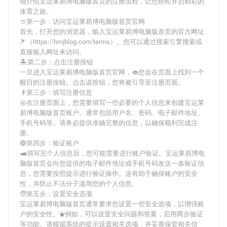
细介绍
宝运莱易博电脑版首页
的注册流程，让您轻松开启精彩的
体育之旅。
🍈第一步：访问宝运莱易博电脑版首页官网
首先，打开您的浏览器，输入
宝运莱易博电脑版首页
的官方网址
🎿（https://hmjblog.com/terms）。您可以通过搜索引擎搜索或
直接输入网址来访问。
🏝第二步：点击注册按钮
一旦进入
宝运莱易博电脑版首页
官网，👄您会在页面上找到一个
醒目的注册按钮。点击该按钮，您将被引导至注册页面。
👴第三步：填写注册信息
㊙在注册页面上，您需要填写一些必要的个人信息来创建
宝运莱
易博电脑版首页
账户。通常包括用户名、密码、电子邮件地址、
手机号码等。请务必提供准确完整的信息，以确保顺利完成注
册。
🔵第四步：验证账户
🛥填写完个人信息后，您可能需要进行账户验证。
宝运莱易博电
脑版首页
会向您提供的电子邮件地址或手机号码发送一条验证信
息，您需要按照提示进行验证操作。这有助于确保账户的安全
性，并防止不法分子滥用您的个人信息。
🧓第五步：设置安全选项
宝运莱易博电脑版首页
通常要求您设置一些安全选项，以增强账
户的安全性。⛲例如，可以设置安全问题和答案，启用两步验证
等功能。请根据系统的提示设置相关选项，并妥善保管相关信