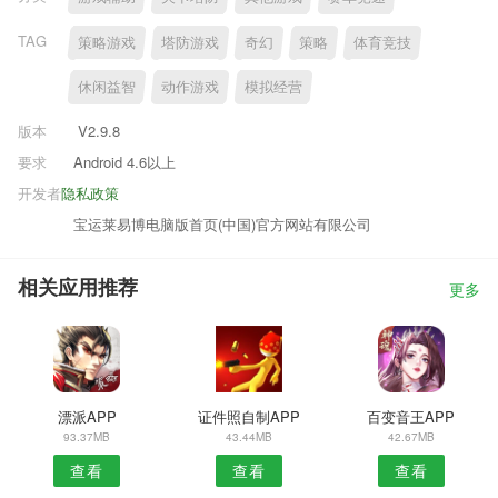
TAG
策略游戏
塔防游戏
奇幻
策略
体育竞技
休闲益智
动作游戏
模拟经营
版本
V2.9.8
要求
Android 4.6以上
开发者
隐私政策
宝运莱易博电脑版首页(中国)官方网站有限公司
相关应用推荐
更多
漂派APP
证件照自制APP
百变音王APP
93.37MB
43.44MB
42.67MB
查看
查看
查看