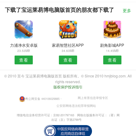
下载了宝运莱易博电脑版首页的朋友都下载了
更多
力浦净水安卓版
家易智慧社区APP
剧角影城APP
23.53MB
34.63MB
14.45MB
查看
查看
查看
© 2010 至今 宝运莱易博电脑版首页 版权所有。© Since 2010 hmjblog.com. All
rights reserved.
版权保护投诉指引
网上有害信息举报专区
粤公网安备 440106029885
・
公安部网络违法犯罪举报网站
增值电信业务经营许可证：京B2-201797163
网络出版服务许可证：（署）网
出证（京）字第2799号