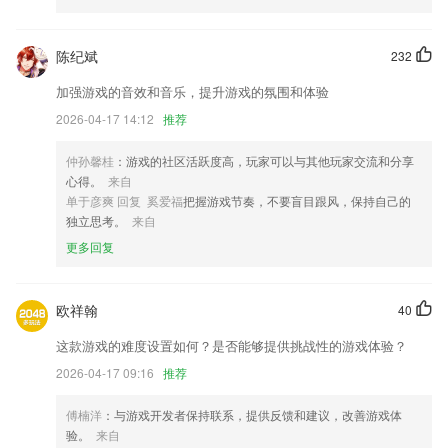
新增工会专区模块，含活动中心员工俱乐部福利政策，热门资讯等功能工
作台支持自定义我的应用
陈纪斌
232
新增转盘游戏；
加强游戏的音效和音乐，提升游戏的氛围和体验
新增了网上房源推送功能以及推送设置；
2026-04-17 14:12
推荐
摄像头渲染画面延迟问题修复
商家群聊功能增强，内部沟通更顺畅
仲孙馨桂
：游戏的社区活跃度高，玩家可以与其他玩家交流和分享
心得。
来自
增加闪退的日志捕捉反馈。
单于彦爽 回复 奚爱福
把握游戏节奏，不要盲目跟风，保持自己的
联系我们
独立思考。
来自
以上就是宝运莱易博电脑版首页的介绍，如果您喜欢这款软件，您可以到
更多回复
应用商店进行打分评论，说出您的使用经历，以帮助我们更好的对产品进
行优化修改。
欧祥翰
40
这款游戏的难度设置如何？是否能够提供挑战性的游戏体验？
2026-04-17 09:16
推荐
傅楠洋
：与游戏开发者保持联系，提供反馈和建议，改善游戏体
验。
来自