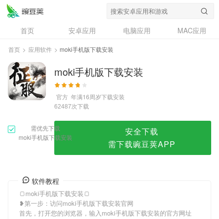
moki手机版下载安装
首页
安卓应用
电脑应用
MAC应用
资讯
专题
设计奖
创意应用
首页
>
应用软件
>
moki手机版下载安装
问答
moki手机版下载安装
官方
年满16周岁
下载安装
次下载
62487
需优先下载
安全下载
moki手机版下载安装
需下载豌豆荚APP
软件教程
🍞moki手机版下载安装🍞
❥第一步：访问moki手机版下载安装官网
首先，打开您的浏览器，输入moki手机版下载安装的官方网址