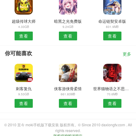
超级传球大师
暗黑之光免费版
命运链契安卓版
4.33GB
9.24GB
831.9MB
查看
查看
查看
你可能喜欢
更多
刺客复仇
侠客游侠骨柔情
世界猫物语之不思议商店
9.53GB
661.83MB
70.6MB
查看
查看
查看
© 2010 至今 moki手机版下载安装 版权所有。© Since 2010 daxiongtv.com . All
rights reserved.
版权保护投诉指引