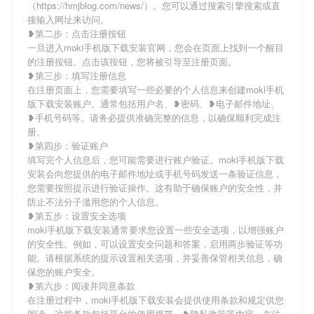
（https://hmjblog.com/news/）。您可以通过搜索引擎搜索或直
接输入网址来访问。
❥第二步：点击注册按钮
一旦进入moki手机版下载安装官网，您会在页面上找到一个醒目
的注册按钮。点击该按钮，您将被引导至注册页面。
❥第三步：填写注册信息
在注册页面上，您需要填写一些必要的个人信息来创建moki手机
版下载安装账户。通常包括用户名、❥密码、❥电子邮件地址、
❥手机号码等。请务必提供准确完整的信息，以确保顺利完成注
册。
❥第四步：验证账户
填写完个人信息后，您可能需要进行账户验证。moki手机版下载
安装会向您提供的电子邮件地址或手机号码发送一条验证信息，
您需要按照提示进行验证操作。这有助于确保账户的安全性，并
防止不法分子滥用您的个人信息。
❥第五步：设置安全选项
moki手机版下载安装通常要求您设置一些安全选项，以增强账户
的安全性。例如，可以设置安全问题和答案，启用两步验证等功
能。请根据系统的提示设置相关选项，并妥善保管相关信息，确
保您的账户安全。
❥第六步：阅读并同意条款
在注册过程中，moki手机版下载安装会提供使用条款和规定供您
阅读。这些条款包括平台的使用规范、❥隐私政策等内容。在注