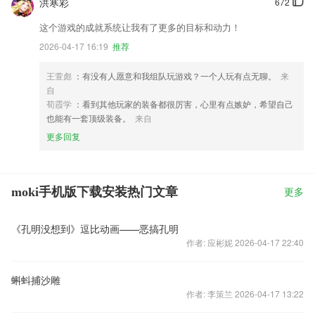
洪寒彩
672
这个游戏的成就系统让我有了更多的目标和动力！
2026-04-17 16:19
推荐
王萱彪
：有没有人愿意和我组队玩游戏？一个人玩有点无聊。
来
自
荀霞学
：看到其他玩家的装备都很厉害，心里有点嫉妒，希望自己
也能有一套顶级装备。
来自
更多回复
moki手机版下载安装热门文章
更多
《孔明没想到》逗比动画——恶搞孔明
作者: 应彬妮 2026-04-17 22:40
蝌蚪捕沙雕
作者: 李策兰 2026-04-17 13:22