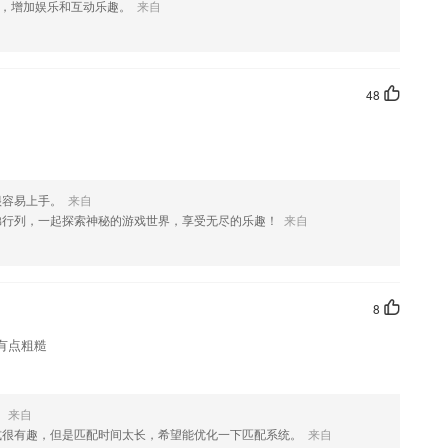
您喜欢这款软件，您可以到应用商店进行打分评论，说出您的使用经
，增加娱乐和互动乐趣。
来自
改。
48
很容易上手。
来自
弟行列，一起探索神秘的游戏世界，享受无尽的乐趣！
来自
8
有点粗糙
。
来自
式很有趣，但是匹配时间太长，希望能优化一下匹配系统。
来自