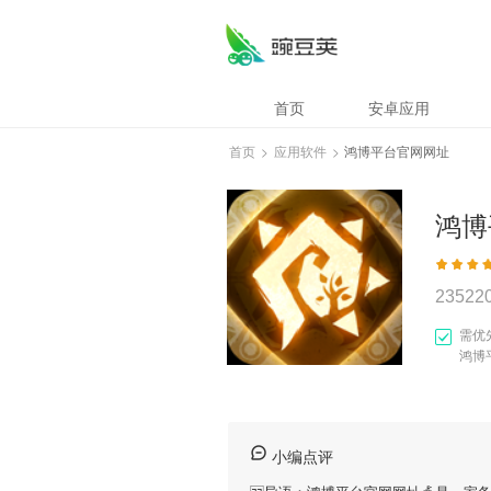
首页
安卓应用
首页
>
应用软件
>
鸿博平台官网网址
鸿博
23522
需优
鸿博
小编点评