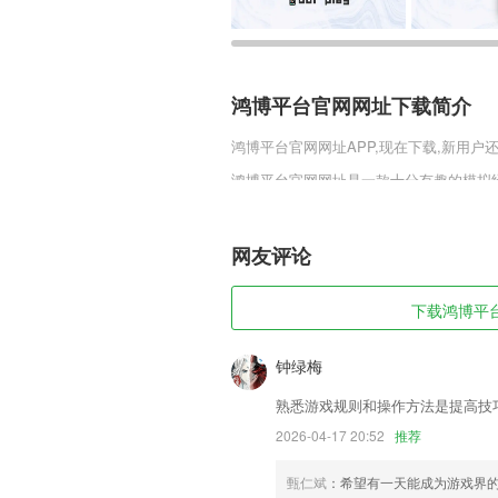
鸿博平台官网网址下载简介
鸿博平台官网网址
APP,现在下载,新用户
鸿博平台官网网址是一款十分有趣的模拟
可以玩，轻轻松松在游戏中成为商业大亨
帮你赚更多的钱，喜欢这款游戏的玩家快
网友评论
鸿博平台官网网址软件特色
1,想知道会员卡的玩法吗？各种免费骑行
下载鸿博平台
2,书荒不知看什么？精选个性化推荐，好
3,【录屏转gif】:录制手机使用过程或
钟绿梅
4,对不同类型的文件进行不同密码的设定
熟悉游戏规则和操作方法是提高技
5,小学教育、初中教育、高中教育、大学
2026-04-17 20:52
推荐
6,速度快：不论是启动的速度，或是搜索
甄仁斌
：希望有一天能成为游戏界
鸿博平台官网网址软件优势