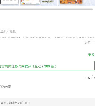
还送新人礼包.
经营类放置游戏，这款游戏非常的轻松，不需要玩家耗费很长的时间就
更多
，通过运输一些物资到其他地方来赚取中间差价，招揽更多的卡车司机
来下载试试吧。
更多
；
官网网址参与网友评论互动 ( 389 条 )
书刷新不断，完美小说不断呈现
者手机正在播放的视频自动制作生成gif动图，是手机录像的宝。
955
，让不同的密码为文件提供更安全的防护。
巧的关键
教育、职业教育等
的速度，都非常的迅速快捷。
的大神，加油努力吧
来自