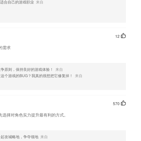
适合自己的游戏职业
来自
学习的过程中轻松无压力。
面积、重生成，实用强大
12
，从科目一到科目四都有涉及。
的需求
优质的作品，轻松的在手机上来进行管理
?
竞争原则，保持良好的游戏体验！
来自
这个游戏的BUG？我真的很想把它修复掉！
来自
司
570
先选择对角色实力提升最有利的方式。
。
一起攻城略地，争夺领地
来自