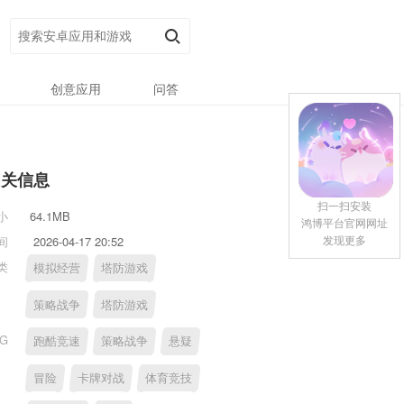
创意应用
问答
相关信息
扫一扫安装
小
64.1MB
鸿博平台官网网址
发现更多
间
2026-04-17 20:52
类
模拟经营
塔防游戏
策略战争
塔防游戏
AG
跑酷竞速
策略战争
悬疑
冒险
卡牌对战
体育竞技