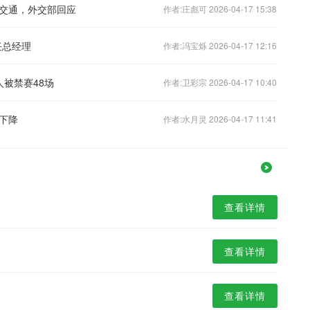
交通，外交部回应
作者:庄彪可 2026-04-17 15:38
任总经理
作者:冯宝烁 2026-04-17 12:16
被禁赛48场
作者:卫彩宗 2026-04-17 10:40
下降
作者:水月灵 2026-04-17 11:41
查看详情
查看详情
查看详情