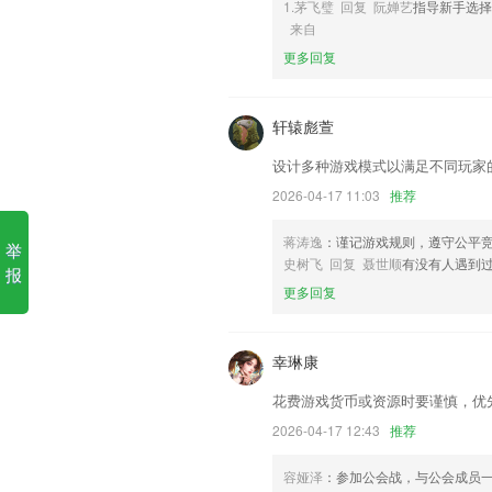
1.茅飞璧 回复 阮婵艺
指导新手选择
来自
1.·适当的中文注解，让家长在辅导孩子
更多回复
2.结合配套实体课程、专用练习本
3.照相录音、随意标注、提取文字、异形
轩辕彪萱
4.大量的选择题，上面的题库非常的丰富
设计多种游戏模式以满足不同玩家
5.学习一看就会，一考就错？
2026-04-17 11:03
推荐
6.智能的剪辑工具，可以为大家打造更加
鸿博平台官网网址更新了什么
蒋涛逸
：谨记游戏规则，遵守公平
举
史树飞 回复 聂世顺
有没有人遇到过
报
开发商：广州市玄武无线科技股份有限公
更多回复
用户协议和隐私政策用户同意勾选
UI界面升级，给您全新的视觉体验
幸琳康
修复已有的bug
花费游戏货币或资源时要谨慎，优
支持图片发送前先标注，图文说明好帮手
2026-04-17 12:43
推荐
新增图片压缩功能
联系我们
容娅泽
：参加公会战，与公会成员