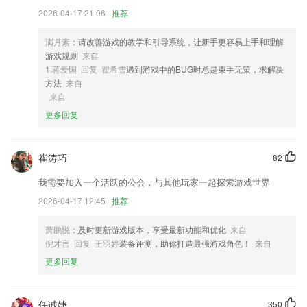
2026-04-17 21:06
推荐
4,学习好拼音对于学好语文是有帮助的，所以需求从小抓起，这样后期上
学就要轻松许多;
满月素
：请改善游戏的教学和引导系统，让新手更容易上手和理解
5,根据华师大早教专家团多年教学经验，每日循序渐进难度阶梯螺旋上
游戏规则
来自
升，为2~8岁学前儿童数学启蒙编排的系列心算课程。
1.蒋爱国 回复 翟希雪
遇到游戏中的BUG时总是束手无策，求解决
6,每天一期动画绘本，全视角覆盖儿童叛逆期，为成长保驾护航
方法
来自
来自
实亿国际彩票软件优势
更多回复
1.·统计记录练习错题，帮助用户重视并扫除知识盲点，方便用户们随时
都能来学习
崔涛巧
82
2.多元题型练习普通话，听音辨图、听音选词和挑战组句、词语填空等题
型可以练习。
我需要加入一个活跃的公会，与其他玩家一起探索游戏世界
3.·在线观看英语教学视频，学习更加标准的英语
2026-04-17 12:45
推荐
4.专业详尽的注释助你更快掌握一首诗词，海量诗词资源等你来选择。
萧鹏悦
：及时更新游戏版本，享受最新功能和优化
来自
5.拼音拼读，跟着念，掌握汉字标准发音。听音选字练习，强化读音记
倪才言 回复 王羽婷
装备评测，助你打造最强游戏角色！
来自
忆。
更多回复
6.严格恪守《机动车驾驶教学与考试大纲》的教学要求，为广大驾校学车
学员定制不同阶段练习！
任诚婕
350
实亿国际彩票更新了什么?