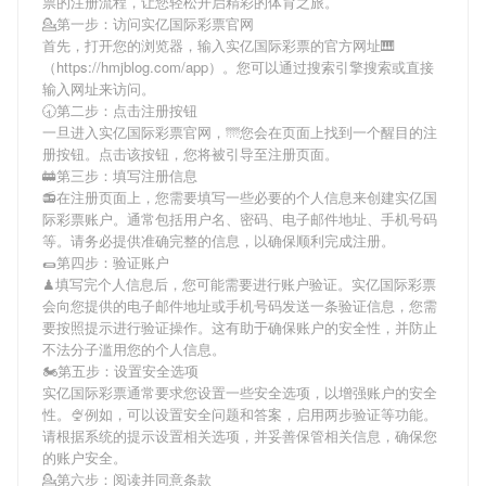
票
的注册流程，让您轻松开启精彩的体育之旅。
💁第一步：访问实亿国际彩票官网
首先，打开您的浏览器，输入
实亿国际彩票
的官方网址🎹
（https://hmjblog.com/app）。您可以通过搜索引擎搜索或直接
输入网址来访问。
🕣第二步：点击注册按钮
一旦进入
实亿国际彩票
官网，🌁您会在页面上找到一个醒目的注
册按钮。点击该按钮，您将被引导至注册页面。
🚋第三步：填写注册信息
📻在注册页面上，您需要填写一些必要的个人信息来创建
实亿国
际彩票
账户。通常包括用户名、密码、电子邮件地址、手机号码
等。请务必提供准确完整的信息，以确保顺利完成注册。
🌯第四步：验证账户
♟填写完个人信息后，您可能需要进行账户验证。
实亿国际彩票
会向您提供的电子邮件地址或手机号码发送一条验证信息，您需
要按照提示进行验证操作。这有助于确保账户的安全性，并防止
不法分子滥用您的个人信息。
🏍第五步：设置安全选项
实亿国际彩票
通常要求您设置一些安全选项，以增强账户的安全
性。🍨例如，可以设置安全问题和答案，启用两步验证等功能。
请根据系统的提示设置相关选项，并妥善保管相关信息，确保您
的账户安全。
💁第六步：阅读并同意条款