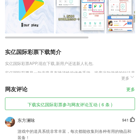
实亿国际彩票下载简介
实亿国际彩票
APP,现在下载,新用户还送新人礼包.
实亿国际彩票是一款非常具有挑战性的传奇手游，毕竟这款游戏的玩法是
更多
非常多的，而且这些玩法都是需要玩家进行体验的，并且有些玩法的难度
还是比较高，需要玩家通过这些难度才能快速的闯过所有的玩法。
网友评论
更多
实亿国际彩票软件特色
下载实亿国际彩票参与网友评论互动 ( 6 条 )
1,及时的了解不一样的医疗信息管理，随时知晓你关注的医疗服务信息所
在。
东方澜咏
941
2,支持上线通知功能。
3,移动支付，结束充电自动结算，收费明细一目了然；随时随地查看以往
游戏中的道具系统非常丰富，每次都能收集到各种有用的物品和
消费记录。
装备！