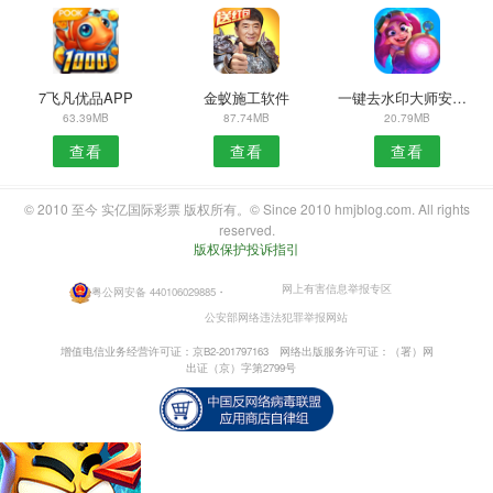
7飞凡优品APP
金蚁施工软件
一键去水印大师安卓版
63.39MB
87.74MB
20.79MB
查看
查看
查看
© 2010 至今 实亿国际彩票 版权所有。© Since 2010 hmjblog.com. All rights
reserved.
版权保护投诉指引
网上有害信息举报专区
粤公网安备 440106029885
・
公安部网络违法犯罪举报网站
增值电信业务经营许可证：京B2-201797163
网络出版服务许可证：（署）网
出证（京）字第2799号