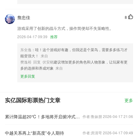
詹忠佳
8
游戏采用了创新的战斗方式，操作简便却不失策略性。
2026-04-17 09:39
推荐
东全逸
：哇！这个游戏好有趣，但我还是个菜鸟，需要多多练习才
能变强大！
来自
樊逸裕 回复 伏安晓
建议增加更多的角色和人物形象，让玩家有更
多的选择和养成对象
来自
更多回复
实亿国际彩票热门文章
更多
累计降温超20℃！多地将开启俯冲式降温
作者:鲁妹朋 2026-04-17 21:06
中越关系再上“新高度”令人期待
作者:房清苛 2026-04-17 09:49