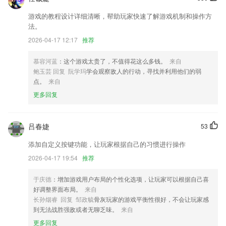
游戏的教程设计详细清晰，帮助玩家快速了解游戏机制和操作方
细节体验优化
法。
增加考勤范围查看功能。
2026-04-17 12:17
推荐
1元新冠津贴保障升级,每日津贴高达2000元
慕容河蓝
：这个游戏太贵了，不值得花这么多钱。
来自
让手机运行更流畅
鲍玉芸 回复 阮学玛
学会观察敌人的行动，寻找并利用他们的弱
新增线路优先级调整；
点。
来自
UI页面改版；
更多回复
联系我们
以上就是实亿国际彩票的介绍，如果您喜欢这款软件，您可以到应用商店
吕春婕
53
进行打分评论，说出您的使用经历，以帮助我们更好的对产品进行优化修
改。
添加自定义按键功能，让玩家根据自己的习惯进行操作
2026-04-17 19:54
推荐
于庆德
：增加游戏用户布局的个性化选项，让玩家可以根据自己喜
好调整界面布局。
来自
长孙烟睿 回复 邹政毓
骨灰玩家的游戏平衡性很好，不会让玩家感
到无法战胜强敌或者无聊乏味。
来自
更多回复