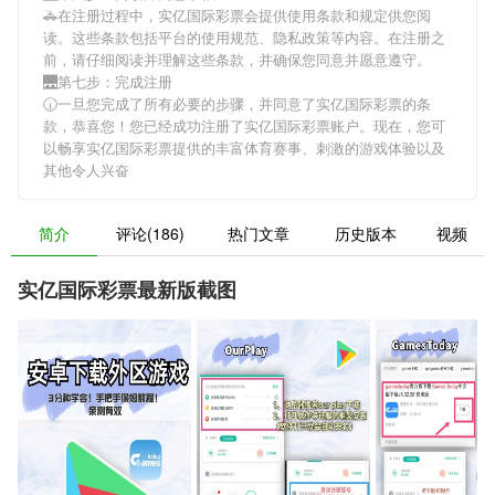
🚓在注册过程中，
实亿国际彩票
会提供使用条款和规定供您阅
读。这些条款包括平台的使用规范、隐私政策等内容。在注册之
前，请仔细阅读并理解这些条款，并确保您同意并愿意遵守。
🌉第七步：完成注册
🕡一旦您完成了所有必要的步骤，并同意了
实亿国际彩票
的条
款，恭喜您！您已经成功注册了实亿国际彩票账户。现在，您可
以畅享
实亿国际彩票
提供的丰富体育赛事、刺激的游戏体验以及
其他令人兴奋
简介
评论(186)
热门文章
历史版本
视频
实亿国际彩票最新版截图