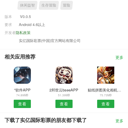
休闲益智
生存冒险
冒险
版本
V0.0.5
要求
Android 4.6以上
开发者
隐私政策
实亿国际彩票(中国)官方网站有限公司
相关应用推荐
更多
°软件APP
2邦世云bseeAPP
贴纸拼图美化相机APP
74.89MB
51.39MB
75.73MB
查看
查看
查看
下载了实亿国际彩票的朋友都下载了
更多