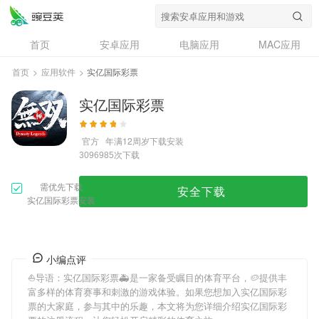
首页
安卓应用
电脑应用
MAC应用
资讯
专题
设计奖
创意应用
首页
>
应用软件
>
实亿国际彩票
问答
实亿国际彩票
官方
年满12周岁
下载安装
次下载
3096985
需优先下载
安全下载
实亿国际彩票安装
小编点评
⛵️导语：
实亿国际彩票
🚑是一家备受瞩目的体育平台，🥔提供丰
富多样的体育赛事和刺激的游戏体验。如果您想加入
实亿国际彩
票
的大家庭，参与其中的乐趣，本文将为您详细介绍
实亿国际彩