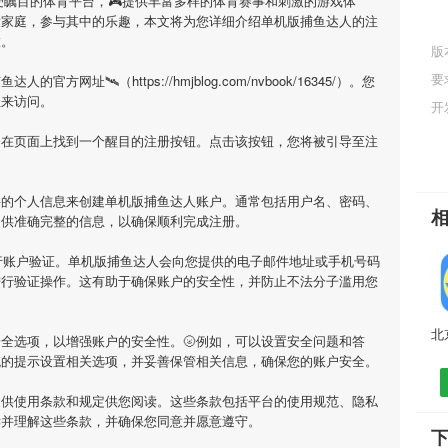
受瞩目的体育平台，🎮提供丰富多样的体育赛事和刺激的游戏体
大家庭，参与其中的乐趣，本文将为您详细介绍
单机版捕鱼达人
的注
旅。
版
要
捕鱼达人
的官方网址🛰（https://hmjblog.com/nvbook/16345/）。您
址来访问。
开
会在页面上找到一个醒目的注册按钮。点击该按钮，您将被引导至注
要的个人信息来创建
单机版捕鱼达人
账户。通常包括用户名、密码、
提供准确完整的信息，以确保顺利完成注册。
行账户验证。
单机版捕鱼达人
会向您提供的电子邮件地址或手机号码
进行验证操作。这有助于确保账户的安全性，并防止不法分子滥用您
全选项，以增强账户的安全性。🌝例如，可以设置安全问题和答
统的提示设置相关选项，并妥善保管相关信息，确保您的账户安全。
提供使用条款和规定供您阅读。这些条款包括平台的使用规范、隐私
读并理解这些条款，并确保您同意并愿意遵守。