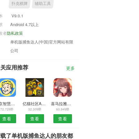
扑克棋牌
辅助工具
本
V9.0.1
求
Android 4.7以上
发者
隐私政策
单机版捕鱼达人(中国)官方网站有限
公司
相关应用推荐
更多
北京智慧泊车安卓版
亿猫社区APP
喜马拉雅极速版安卓版
72.72MB
32.30MB
60.94MB
查看
查看
查看
下载了单机版捕鱼达人的朋友都