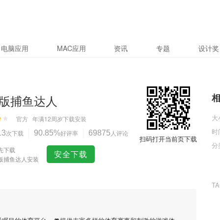
电脑应用
MAC应用
资讯
专题
设计奖
版捕鱼达人
大
官方
年满12周岁
下载安装
时
13
次下载
90.85%
好评率
69875
人评论
扫码打开当前页下载
分
先下载
安全下载
版捕鱼达人安装
T