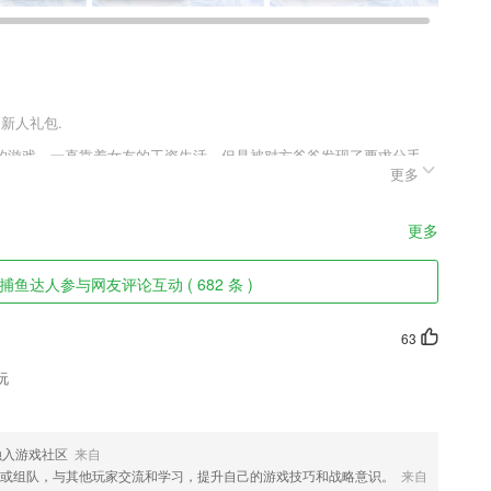
送新人礼包.
的游戏，一直靠着女友的工资生活，但是被对方爸爸发现了要求分手，
更多
前传剧情更加精彩，讲述工作失败的原因，以及更多与女友互动的故
局图片，快来下载这款吃软饭的生活吧。
更多
查看；
鱼达人参与网友评论互动 ( 682 条 )
昭苏县融媒体中心依托新疆石榴云平台打造的昭苏官方权威发布移动客户
63
半功倍。
玩
就能去进行更多的功能。
融入游戏社区
来自
或组队，与其他玩家交流和学习，提升自己的游戏技巧和战略意识。
来自