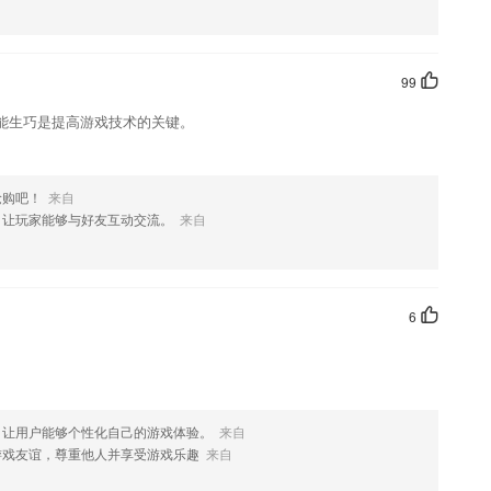
喜欢这款软件，您可以到应用商店进行打分评论，说出您的使用经历，
99
能生巧是提高游戏技术的关键。
抢购吧！
来自
，让玩家能够与好友互动交流。
来自
6
，让用户能够个性化自己的游戏体验。
来自
游戏友谊，尊重他人并享受游戏乐趣
来自