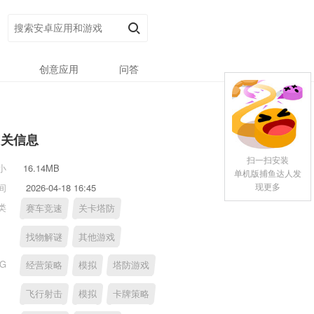
创意应用
问答
相关信息
扫一扫安装
小
16.14MB
单机版捕鱼达人发
现更多
间
2026-04-18 16:45
类
赛车竞速
关卡塔防
找物解谜
其他游戏
AG
经营策略
模拟
塔防游戏
飞行射击
模拟
卡牌策略