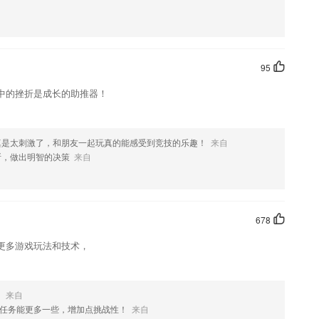
能,支持文字生成pdf功能
初中数学app初中物理大师app考霸刷题宝官方版高考数学app初中物理考
pp初中语文考霸教育app初中政治app初中地理考霸软件考霸初中政治a
95
中的挫折是成长的助推器！
五年级，六年级，全年段覆盖
家风”与2016年江苏省考申论不谋而合；
目三灯光官方考试录音，学车更有效、简单；
真是太刺激了，和朋友一起玩真的能感受到竞技的乐趣！
来自
断，做出明智的决策
来自
类知识及时的在线了解
678
更多游戏玩法和技术，
！
来自
任务能更多一些，增加点挑战性！
来自
开调试模式后采集log 发我排查.