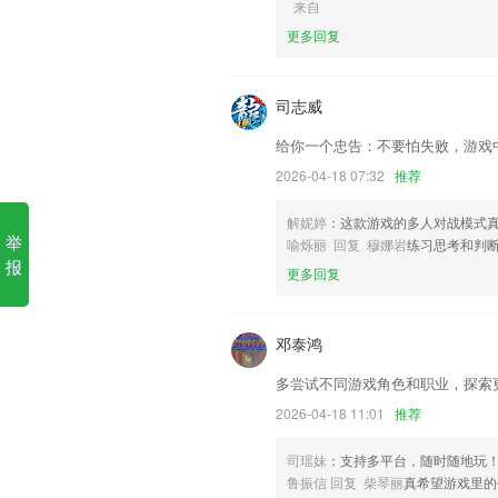
来自
更多回复
1.【小工具】全面支持图片批量生成pdf功
2.考霸错题本app考霸初中生物app考霸
霸app官方版初中历史考霸软件初中英语a
司志威
pp考霸初中地理app
给你一个忠告：不要怕失败，游戏
3.★一年级，二年级，三年级，四年级，
2026-04-18 07:32
推荐
4.·2015年3月，“半月谈教育”公号文章“
5.全真模拟：真实再现理论考试场景、科
解妮婷
：这款游戏的多人对战模式
举
喻烁丽 回复 穆娜岩
练习思考和判
6.了解家校教育的重要性，针对相关的各
报
更多回复
单机版捕鱼达人更新了什么?
新增评论海报分享，精彩评论与友分享；
邓泰鸿
客户端版本升级提升整体体验
多尝试不同游戏角色和职业，探索
增加部分文案提示与优化
2026-04-18 11:01
推荐
支持保存多张图片至本地
流程优化与bug修正
司瑶妹
：支持多平台，随时随地玩
鲁振信 回复 柴琴丽
真希望游戏里的
设置实验模式 增加 调试模式,若无记录请打