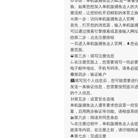
🌻导语：
单机版捕鱼达人
🏎是一家备
验。如果您想加入
单机版捕鱼达人
的
册流程，让您轻松开启精彩的体育之
🥘第一步：访问单机版捕鱼达人官网
首先，打开您的浏览器，输入
单机版
可以通过搜索引擎搜索或直接输入网
🎂第二步：点击注册按钮
一旦进入
单机版捕鱼达人
官网，🌲您
册页面。
🥃第三步：填写注册信息
🛴在注册页面上，您需要填写一些必
电子邮件地址、手机号码等。请务必
🔵第四步：验证账户
🏙填写完个人信息后，您可能需要进
发送一条验证信息，您需要按照提示
的个人信息。
🎻第五步：设置安全选项
单机版捕鱼达人
通常要求您设置一些安
案，启用两步验证等功能。请根据系
🚁第六步：阅读并同意条款
🔪在注册过程中，
单机版捕鱼达人
会
政策等内容。在注册之前，请仔细阅
🐙第七步：完成注册