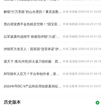
解锁“行万里路”的山水墨韵！董其昌数字水墨限量发行
作者:卓蓉毓 2026-04-21 03:22
黑白萌宠携手金色精灵空降！“国宝双辉·守护珍稀”数字作品发行
作者:林辉娣 2026-04-20 21:55
以军披露作战细节 称摧毁伊朗“六成”导弹发射装置
作者:宋娥昭 2026-04-20 21:32
伊朗军方发言人：因美国“违背承诺”伊方已恢复对霍尔木兹海峡的控制
作者:卫鹏致 2026-04-20 23:19
观天下·俄乌冲突|拱火递刀很积极 西方对乌财政“画饼”仅兑现不到一半
作者:温瑾烟 2026-04-21 00:19
AI写稿年入百万？平台和创作者，请守住最后的底线
作者:雷薇梵 2026-04-21 06:19
2024年RISC-V产品和应用创新案例征集活动公告
作者:石毅霄 2026-04-21 04:37
历史版本