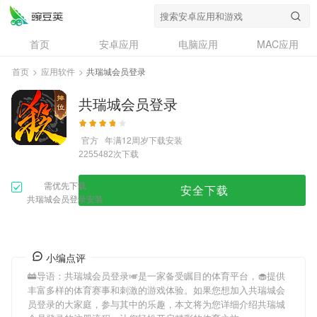
首页
安卓应用
电脑应用
MAC应用
资讯
专题
设计奖
创意应用
首页
>
应用软件
>
共瑞城会员登录
问答
共瑞城会员登录
官方
年满12周岁
下载安装
次下载
2255482
需优先下载
安全下载
共瑞城会员登录安装
小编点评
🚋导语：
共瑞城会员登录
🎺是一家备受瞩目的体育平台，🧁提供
丰富多样的体育赛事和刺激的游戏体验。如果您想加入
共瑞城会
员登录
的大家庭，参与其中的乐趣，本文将为您详细介绍
共瑞城