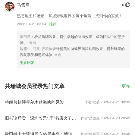
马雪眉
6
熟悉地图和场景，掌握游戏世界的每个角落，找到你的宝藏！
2026-04-21 03:04
推荐
国巧美
：极品盾牌装备，提供卓越的防御效果，成为团队中的守护
神。
来自
喻坚生 回复 胥翠栋
设计精美的游戏界面和动画效果，提升玩家的
视觉享受和游戏体验
来自
更多回复
共瑞城会员登录热门文章
更多
特朗普封锁霍尔木兹海峡的风险
作者:欧盛 2026-04-21 08:39
旧书论斤卖，深圳“9元1斤”书店火了！有人一次性买走1吨，小朋友淘到心爱图书开心到转圈
作者:吕德嘉 2026-04-20 20:49
秋田微十大流通股东格局生变：博道成长智航股票A新进，谷雨赋退出，秋实赋等减持
作者:邹睿冠 2026-04-21 03:48