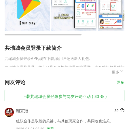
共瑞城会员登录下载简介
共瑞城会员登录
APP,现在下载,新用户还送新人礼包.
共瑞城会员登录是一款十分具有个性的仙界冒险手游。丰厚的红包奖励能
更多
够使你感受到仙界赚钱的独特感受，更能让你轻松的就能融入进这个世
界，更能开展属于你的冒险。大量元宝更能让你轻松搜集，实惠的商店让
网友评论
更多
你不用氪金就能买到想要的装备服饰，让你玩得更爽。
共瑞城会员登录软件特色
下载共瑞城会员登录参与网友评论互动 ( 83 条 )
1,【直播板块：互动性】
谢宗冠
89
2,国家秘密是指关系国家的安全和利益，依照法定程序确定，在一定时间
内只限一定范围的人员知悉的事项。
组队合作是取胜的关键，与其他玩家合作，共同攻克难关。
3,自由行产品：涵盖海岛特惠、蜜月度假、亲子旅行等主题，包括机+酒
2026-04-21 08:39
推荐