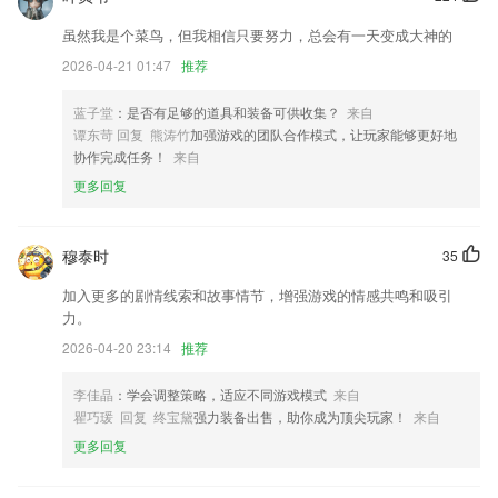
优化APP性能，提高加载速度；
虽然我是个菜鸟，但我相信只要努力，总会有一天变成大神的
重构应用功能页面
2026-04-21 01:47
推荐
软件推出新版本优化用户体验
蓝子堂
：是否有足够的道具和装备可供收集？
来自
修改隐私
谭东苛 回复 熊涛竹
加强游戏的团队合作模式，让玩家能够更好地
协作完成任务！
来自
修复：无法修改阅读时间问题；
更多回复
联系我们
以上就是共瑞城会员登录的介绍，如果您喜欢这款软件，您可以到应用商
店进行打分评论，说出您的使用经历，以帮助我们更好的对产品进行优化
穆泰时
35
修改。
加入更多的剧情线索和故事情节，增强游戏的情感共鸣和吸引
力。
2026-04-20 23:14
推荐
李佳晶
：学会调整策略，适应不同游戏模式
来自
瞿巧瑗 回复 终宝黛
强力装备出售，助你成为顶尖玩家！
来自
更多回复