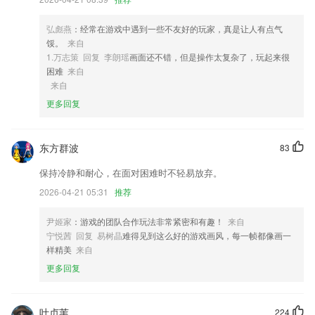
超值套餐、特惠机票、邮轮、接送机，随时满足你的出行需求。
4,【强大功能设置，自定义你的世界】
弘彪燕
：经常在游戏中遇到一些不友好的玩家，真是让人有点气
馁。
来自
5,直接在手机上设置账号信息，好用又方便。
1.万志策 回复 李朗瑶
画面还不错，但是操作太复杂了，玩起来很
6,【远程会诊】
困难
来自
来自
共瑞城会员登录软件优势
更多回复
1.享受专业的法律团队帮助，您可以随时找法律顾问，也可以找律师服
务。
东方群波
83
2.让您从一个职业小白变成一个强者精英。
保持冷静和耐心，在面对困难时不轻易放弃。
3.老师会及时针对学生每天的学习情况进行评价信息，对学生的学习情况
做一个归纳整理；
2026-04-21 05:31
推荐
4.联系生活，学以致用，发现生活中的数学，2265结合实际拓展思维；
尹姬家
：游戏的团队合作玩法非常紧密和有趣！
来自
5.每周一个新故事、2265宝宝不腻烦。新的故事新的体验，新的学习，新
宁悦茜 回复 易树晶
难得见到这么好的游戏画风，每一帧都像画一
的成长，每周呈送
样精美
来自
6.交警正面看你左手平举停车
更多回复
共瑞城会员登录更新了什么?
可以打开小程序喽
叶贞苇
224