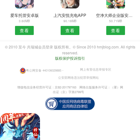
爱车托管安卓版
上汽安悦充电APP
空净大师企业版安卓版
3.60MB
90.18MB
50.71MB
查看
查看
查看
© 2010 至今 共瑞城会员登录 版权所有。© Since 2010 hmjblog.com. All rights
reserved.
版权保护投诉指引
网上有害信息举报专区
粤公网安备 440106029885
・
公安部网络违法犯罪举报网站
增值电信业务经营许可证：京B2-201797163
网络出版服务许可证：（署）网
出证（京）字第2799号