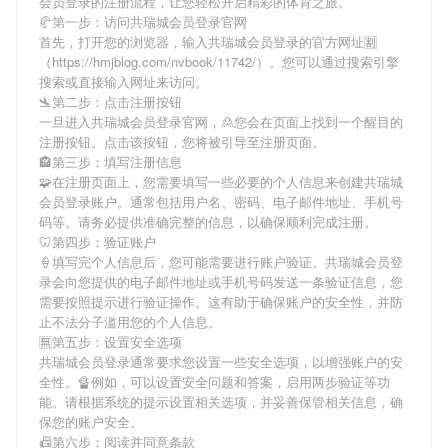
会员登录
的注册流程，让您轻松开启精彩的体育之旅。
🥐第一步：访问共瑞城会员登录官网
首先，打开您的浏览器，输入
共瑞城会员登录
的官方网址🈹
（https://hmjblog.com/nvbook/11742/）。您可以通过搜索引擎
搜索或直接输入网址来访问。
🛬第二步：点击注册按钮
一旦进入
共瑞城会员登录
官网，🙎您会在页面上找到一个醒目的
注册按钮。点击该按钮，您将被引导至注册页面。
🏤第三步：填写注册信息
🧩在注册页面上，您需要填写一些必要的个人信息来创建
共瑞城
会员登录
账户。通常包括用户名、密码、电子邮件地址、手机号
码等。请务必提供准确完整的信息，以确保顺利完成注册。
🦷第四步：验证账户
🍦填写完个人信息后，您可能需要进行账户验证。
共瑞城会员登
录
会向您提供的电子邮件地址或手机号码发送一条验证信息，您
需要按照提示进行验证操作。这有助于确保账户的安全性，并防
止不法分子滥用您的个人信息。
🈚第五步：设置安全选项
共瑞城会员登录
通常要求您设置一些安全选项，以增强账户的安
全性。🔏例如，可以设置安全问题和答案，启用两步验证等功
能。请根据系统的提示设置相关选项，并妥善保管相关信息，确
保您的账户安全。
📠第六步：阅读并同意条款