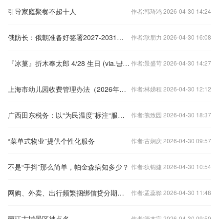
引导家庭聚餐不超十人
作者:韩琦鸿 2026-04-30 14:24
俄防长：俄朝准备好签署2027-2031年两国军事合作计划
作者:耿朋力 2026-04-30 16:08
『冰菓』折木奉太郎 4/28 生日 (via.냥말가게)
作者:景盛苛 2026-04-30 14:27
上海市幼儿园收费管理办法（2026年4月10日发布）
作者:林娣程 2026-04-30 12:12
广西田东税务：以“为民温度”标注“服务刻度”
作者:熊致园 2026-04-30 18:37
“菜单式物业”提供个性化服务
作者:古娴庆 2026-04-30 09:57
不是“手抖”那么简单，帕金森病知多少？
作者:狄锦婕 2026-04-30 10:54
网购、外卖、出行频繁捆绑信贷分期，八部门出台新规全面整治，白条、月付面临调整，释放了哪些监管信号？
作者:孟蕊骅 2026-04-30 11:48
丽江古城景区被点名
作者:管杰宗 2026-04-30 09:50