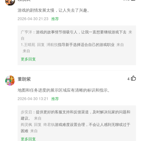
2,bbe学英语最新版日语n1app初中英语人教版点读软件ai日语n2官方版英
语口语秀青少版app英语听力爱语言app
游戏的剧情发展太慢，让人失去了兴趣。
3,【钉钉安全】钉钉依托阿里巴巴集团十多年攻防安全技术沉淀，使用银
2026-04-30 21:23
推荐
行级别加密技术方案对企业数据进行加密保护。
4,为大家提供了很多方便，如果你也想体验的话可以来试试。
广亨洋
：游戏的故事情节很吸引人，让我一直想要继续游戏下去
来
自
5,这里收录了基本的汉字内容，孩子能够在这里轻松记背汉字；
1.王晴苑 回复 溥航悦
指导新手选择适合自己的游戏职业
来自
6,海量专家，深析专项联赛，k球每日精选编排带你赢。
来自
更多回复
彩之家app安卓版下载软件优势
1.特别开发的闯关模式会来检验你的2265学习效率究竟如何哟~尽全力督
促你的学习，让你的效率一高再高！
董朗紫
4
2.软件能够满足用户进行调研评价，学情记录，我的课程的丰富功能操
地图和任务进度的展示区域应有清晰的标识和指示。
作。
2026-04-30 13:21
推荐
3.提供各种各样的图案，有动物，交通工具，生活用品，食物，玩具，水
果，字母，数字等数百种不同的图案，让宝宝涂画，乐趣无穷
步安启
：提供更好的客服支持和反馈渠道，及时解决玩家的问题和
建议。
来自
4.严格按照同步教材选词
阎灵枫 回复 终君纨
游戏难度设置合理，不会让人感到无聊或过于
5.★趣味答题，打卡任务，智能练测，多样学习方式，激发学生兴趣
困难
来自
6.·是单位、学校开展知识竞赛，推广科普党员电教，师生互动的最佳平
更多回复