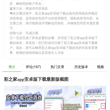
息，确保您的账户安全。
🔏第六步：阅读并同意条款
👅在注册过程中，
彩之家app安卓版下载
会提供使用条款和规定
供您阅读。这些条款包括平台的使用规范、隐私政策等内容。在
注册之前，请仔细阅读并理解这些条款，并确保您同意并愿意遵
守。
🆘第七步：完成注册
🕓一旦您完成了所有必要的步骤，并同意了
彩之家app安卓版下
载
的条款，恭喜您！您已经成功注册了彩之家app安卓版下载账
户。现在，您可以畅享
彩之家app安卓版下载
提供的丰富体育赛
事、刺激的游戏体验以及其他令人兴奋
简介
评论(167)
热门文章
历史版本
视频
彩之家app安卓版下载最新版截图