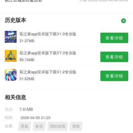
历史版本
彩之家app安卓版下载V1.0专业版
查看详情
31.37MB
彩之家app安卓版下载V7.3专业版
查看详情
85.74MB
彩之家app安卓版下载V1.2专业版
查看详情
51.52MB
相关信息
大小
7.61MB
时间
2026-04-30 21:23
分类
悬疑
射击
塔防游戏
冒险