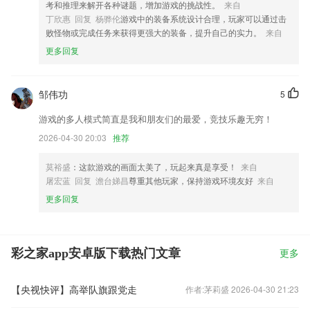
考和推理来解开各种谜题，增加游戏的挑战性。
来自
丁欣惠 回复 杨骅伦
游戏中的装备系统设计合理，玩家可以通过击
败怪物或完成任务来获得更强大的装备，提升自己的实力。
来自
更多回复
邹伟功
5
游戏的多人模式简直是我和朋友们的最爱，竞技乐趣无穷！
2026-04-30 20:03
推荐
莫裕盛
：这款游戏的画面太美了，玩起来真是享受！
来自
屠宏蓝 回复 澹台娣昌
尊重其他玩家，保持游戏环境友好
来自
更多回复
彩之家app安卓版下载热门文章
更多
【央视快评】高举队旗跟党走
作者:茅莉盛 2026-04-30 21:23