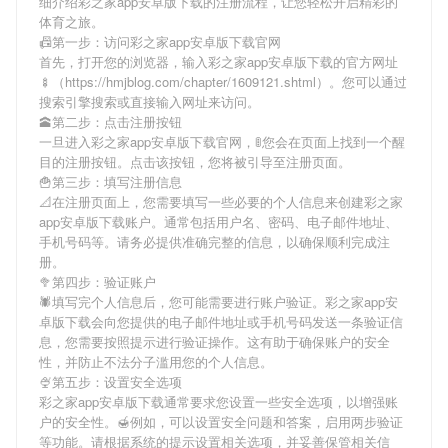
细介绍
彩之家app安卓版下载
的注册流程，让您轻松开启精彩的
体育之旅。
📠第一步：访问彩之家app安卓版下载官网
首先，打开您的浏览器，输入
彩之家app安卓版下载
的官方网址
🍢（https://hmjblog.com/chapter/1609121.shtml）。您可以通过
搜索引擎搜索或直接输入网址来访问。
🕋第二步：点击注册按钮
一旦进入
彩之家app安卓版下载
官网，🚦您会在页面上找到一个醒
目的注册按钮。点击该按钮，您将被引导至注册页面。
🍟第三步：填写注册信息
📐在注册页面上，您需要填写一些必要的个人信息来创建
彩之家
app安卓版下载
账户。通常包括用户名、密码、电子邮件地址、
手机号码等。请务必提供准确完整的信息，以确保顺利完成注
册。
🥦第四步：验证账户
🕷填写完个人信息后，您可能需要进行账户验证。
彩之家app安
卓版下载
会向您提供的电子邮件地址或手机号码发送一条验证信
息，您需要按照提示进行验证操作。这有助于确保账户的安全
性，并防止不法分子滥用您的个人信息。
🍨第五步：设置安全选项
彩之家app安卓版下载
通常要求您设置一些安全选项，以增强账
户的安全性。🍯例如，可以设置安全问题和答案，启用两步验证
等功能。请根据系统的提示设置相关选项，并妥善保管相关信