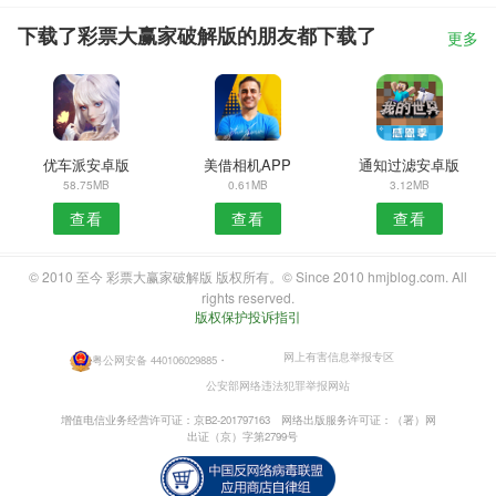
下载了彩票大赢家破解版的朋友都下载了
更多
优车派安卓版
美借相机APP
通知过滤安卓版
58.75MB
0.61MB
3.12MB
查看
查看
查看
© 2010 至今 彩票大赢家破解版 版权所有。© Since 2010 hmjblog.com. All
rights reserved.
版权保护投诉指引
网上有害信息举报专区
粤公网安备 440106029885
・
公安部网络违法犯罪举报网站
增值电信业务经营许可证：京B2-201797163
网络出版服务许可证：（署）网
出证（京）字第2799号