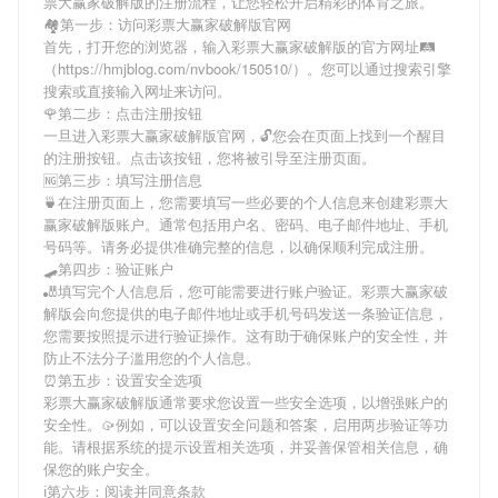
票大赢家破解版
的注册流程，让您轻松开启精彩的体育之旅。
🏘第一步：访问彩票大赢家破解版官网
首先，打开您的浏览器，输入
彩票大赢家破解版
的官方网址🛤
（https://hmjblog.com/nvbook/150510/）。您可以通过搜索引擎
搜索或直接输入网址来访问。
🌹第二步：点击注册按钮
一旦进入
彩票大赢家破解版
官网，🔓您会在页面上找到一个醒目
的注册按钮。点击该按钮，您将被引导至注册页面。
🆖第三步：填写注册信息
🍵在注册页面上，您需要填写一些必要的个人信息来创建
彩票大
赢家破解版
账户。通常包括用户名、密码、电子邮件地址、手机
号码等。请务必提供准确完整的信息，以确保顺利完成注册。
🛹第四步：验证账户
🎳填写完个人信息后，您可能需要进行账户验证。
彩票大赢家破
解版
会向您提供的电子邮件地址或手机号码发送一条验证信息，
您需要按照提示进行验证操作。这有助于确保账户的安全性，并
防止不法分子滥用您的个人信息。
⏰第五步：设置安全选项
彩票大赢家破解版
通常要求您设置一些安全选项，以增强账户的
安全性。🥠例如，可以设置安全问题和答案，启用两步验证等功
能。请根据系统的提示设置相关选项，并妥善保管相关信息，确
保您的账户安全。
ℹ第六步：阅读并同意条款