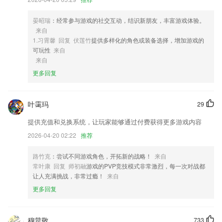
3,汇聚海量货源，实时更新，随时随地找货配货拉货更高效；
4,艺术滤镜：专业滤镜库，各种精美滤镜效果一键美化！
晏昭瑞
：经常参与游戏的社交互动，结识新朋友，丰富游戏体验。
来自
5,魅力高定口红，千遍万化，拒绝妥协，优质使用。
1.习霄馨 回复 伏莲竹
提供多样化的角色或装备选择，增加游戏的
6,紧急通知2265紧急提醒，一分钟传递给所有人；
可玩性
来自
来自
彩票大赢家破解版软件优势
更多回复
1.章节习题任您练习，根据考试用书的学习顺序归类整理高质量习题，轻
松刷题练习；
叶霭玛
29
2.模拟考试的方式也很全面化，随时随地来练习，让您省心又省力，过程
快捷；
提供充值和兑换系统，让玩家能够通过付费获得更多游戏内容
3.细分学习阶段，难度螺旋式上升；
2026-04-20 02:22
推荐
4.·自由在线去进行学习，没有任何的限制为你提供对应的便利
路竹克
：尝试不同游戏角色，开拓新的战略！
来自
5.单绘本多音频：朗读版、歌唱版、跟读版等。
常叶康 回复 师初融
游戏的PVP竞技模式非常激烈，每一次对战都
让人充满挑战，非常过瘾！
来自
6.在课堂上，新东方名师讲解做各种类型问题的技巧。
更多回复
彩票大赢家破解版更新了什么?
打赏月票评论优化，一起来观摩一下土豪的实力吧~
穆苛敬
733