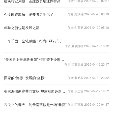
建筑行业周报：基建投资增速保持高位 中越合作加深带来出海新机遇
作者:江豪嘉 2026-04-20 02:37
今麦郎道歉后，消费者更生气了
作者:路斌福 2026-04-20 03:19
年味之新也是发展之新
作者:向蓝航 2026-04-20 05:18
一车千面，全域赋能：得意8AT花市、物流园、建材市场三城同耀
作者:夏侯娣楠 2026-04-19 18:12
“美国史上最危险丑闻” 特朗普下令调查涉嫌掩盖“拜登认知能力”事件
作者:诸葛克波 2026-04-19 20:17
回家的“路标” 发展的“坐标”
作者:裴航毅 2026-04-19 23:32
夯实海峡两岸共同文脉 塑造祖国必然统一大势——写在第二届海峡两岸中华文化峰会开幕之际
作者:水之馥 2026-04-19 18:52
舌尖上的春天：到云南西盟赴一场“春宴”
作者:印富凝 2026-04-20 04:47