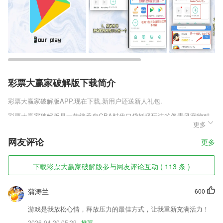
彩票大赢家破解版下载简介
彩票大赢家破解版
APP,现在下载,新用户还送新人礼包.
彩票大赢家破解版是一款继承自GBA时代口袋妖怪玩法的像素风宠物对
更多
战手游。游戏中玩家可以在宠物森林中自由捕捉各种宠物进行培养进化，
还可以完成各种惊险有趣的冒险任务。道馆训练家正式版v1.0.0.1的PVP
网友评论
更多
方面完美还原宠物小精灵中的BO3对战，每个玩家最多可以出战三名小精
灵，击败对手即可胜利。感兴趣的朋友快来趣趣手游网下载体验吧。
下载彩票大赢家破解版参与网友评论互动 ( 113 条 )
彩票大赢家破解版软件特色
1,没见过视频中还能使用动漫滤镜、Animoji面具，道具贴纸吧，告别尬
蒲涛兰
600
聊，让视频通话个性十足，生动有趣。
游戏是我放松心情，释放压力的最佳方式，让我重新充满活力！
2,更有全国各地方言听书模式，乐趣无穷
2026-04-20 05:29
推荐