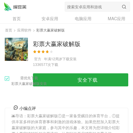
首页
安卓应用
电脑应用
MAC应用
资讯
专题
设计奖
创意应用
首页
>
应用软件
>
彩票大赢家破解版
问答
彩票大赢家破解版
官方
年满12周岁
下载安装
次下载
1336577
需优先下载
安全下载
彩票大赢家破解版安装
小编点评
🌆导语：
彩票大赢家破解版
🕕是一家备受瞩目的体育平台，🕕提
供丰富多样的体育赛事和刺激的游戏体验。如果您想加入
彩票大
赢家破解版
的大家庭，参与其中的乐趣，本文将为您详细介绍
彩