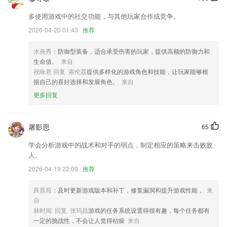
火车票抢票低价机票特价酒店汽车票门票在线预订
多使用游戏中的社交功能，与其他玩家合作或竞争。
优化保存方式UI提升用户体验
2026-04-20 01:43
推荐
栏位类型增加勾选框类型;
新增手机本地视频播放器调用
水燕秀
：防御型装备，适合承受伤害的玩家，提供高额的防御力和
生命值。
来自
商家活动全新升级；
祝咏君 回复 索伦荔
提供多样化的游戏角色和技能，让玩家能够根
联系我们
据自己的喜好选择和发展角色。
来自
以上就是彩票大赢家破解版的介绍，如果您喜欢这款软件，您可以到应用
更多回复
商店进行打分评论，说出您的使用经历，以帮助我们更好的对产品进行优
化修改。
屠影思
65
学会分析游戏中的战术和对手的弱点，制定相应的策略来击败敌
人。
2026-04-19 22:09
推荐
薛晨苑
：及时更新游戏版本和补丁，修复漏洞和提升游戏性能，
来
自
林时阅 回复 张玛昌
游戏的任务系统设置得很有趣，每个任务都有
一定的挑战性，不会让人觉得枯燥
来自