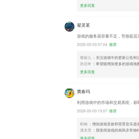
更多回复
翟灵茗
游戏的服务器容量不足，导致延迟
2026-05-03 07:04
推荐
黎丽儿
：关注游戏中的更新公告和
孙启奇
：希望能增加更多的游戏地
更多回复
窦春玛
利用游戏中的市场和交易系统，获
2026-05-03 13:07
推荐
刚梅
：增加游戏音效和背景音乐选
潘龙雪
：我觉得游戏的画风非常独
更多回复