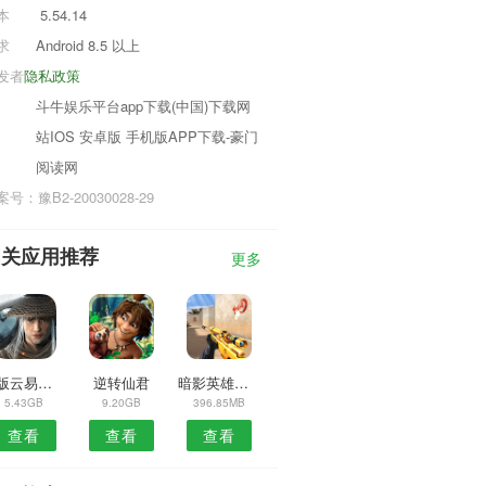
本
5.54.14
求
Android 8.5 以上
发者
隐私政策
斗牛娱乐平台app下载(中国)下载网
站IOS 安卓版 手机版APP下载-豪门
阅读网
号：豫B2-20030028-29
相关应用推荐
更多
模版云易神途
逆转仙君
暗影英雄绳索冒险
5.43GB
9.20GB
396.85MB
查看
查看
查看