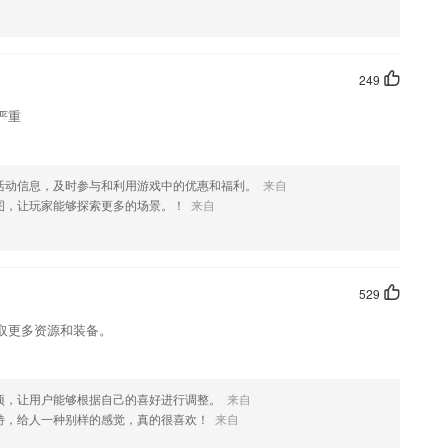
249
严重
活动信息，及时参与和利用游戏中的优惠和福利。
来自
图，让玩家能够探索更多的场景。！
来自
529
取更多资源和装备。
项，让用户能够根据自己的喜好进行调整。
来自
特，给人一种别样的感觉，真的很喜欢！
来自