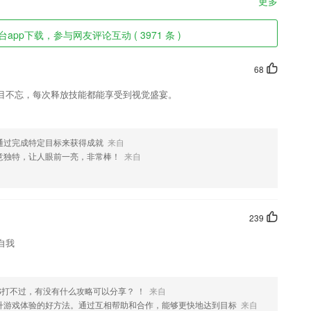
更多
pp下载，参与网友评论互动 ( 3971 条 )
68
目不忘，每次释放技能都能享受到视觉盛宴。
通过完成特定目标来获得成就
来自
意独特，让人眼前一亮，非常棒！
来自
239
自我
S打不过，有没有什么攻略可以分享？ ！
来自
升游戏体验的好方法。通过互相帮助和合作，能够更快地达到目标
来自