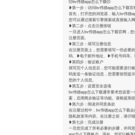
⏲bv伟德app怎么下载⏲
❥第一步：访问bv伟德app怎么下载官
首先，打开您的浏览器，输入bv伟德app怎么下载
您可以通过搜索引擎搜索或直接输入
❥第二步：点击注册按钮
一旦进入bv伟德app怎么下载官网
注册页面。
❥第三步：填写注册信息
在注册页面上，您需要填写一些必要的
码、❥电子邮件地址、❥手机号码等。
❥第四步：验证账户
填写完个人信息后，您可能需要进行账
码发送一条验证信息，您需要按照提
您的个人信息。
❥第五步：设置安全选项
bv伟德app怎么下载通常要求您设
案，启用两步验证等功能。请根据系
❥第六步：阅读并同意条款
在注册过程中，bv伟德app怎么下
隐私政策等内容。在注册之前，请仔
❥第七步：完成注册
一旦您完成了所有必要的步骤，并同意了
app怎么下载账户。现在，您可以畅享