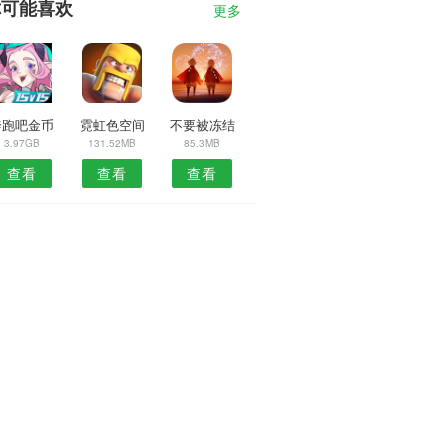
你可能喜欢
更多
奔跑吧金币
霓虹色空间
不要被冻结
3.97GB
131.52MB
85.3MB
查看
查看
查看