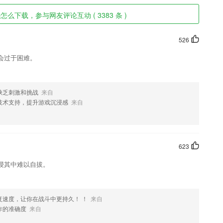
p怎么下载，参与网友评论互动 ( 3383 条 )
526
会过于困难。
缺乏刺激和挑战
来自
技术支持，提升游戏沉浸感
来自
623
浸其中难以自拔。
复速度，让你在战斗中更持久！ ！
来自
作的准确度
来自