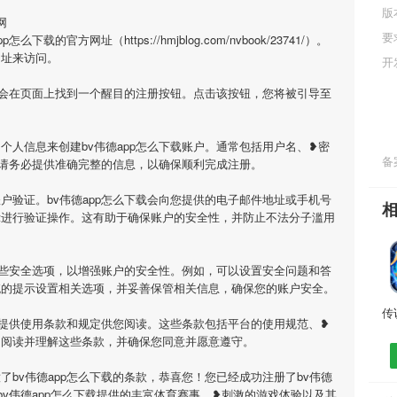
版
网
要
的官方网址（https://hmjblog.com/nvbook/23741/）。
网址来访问。
开
，您会在页面上找到一个醒目的注册按钮。点击该按钮，您将被引导至
个人信息来创建bv伟德app怎么下载账户。通常包括用户名、❥密
备案
请务必提供准确完整的信息，以确保顺利完成注册。
户验证。bv伟德app怎么下载会向您提供的电子邮件地址或手机号
示进行验证操作。这有助于确保账户的安全性，并防止不法分子滥用
置一些安全选项，以增强账户的安全性。例如，可以设置安全问题和答
统的提示设置相关选项，并妥善保管相关信息，确保您的账户安全。
载会提供使用条款和规定供您阅读。这些条款包括平台的使用规范、❥
细阅读并理解这些条款，并确保您同意并愿意遵守。
bv伟德app怎么下载的条款，恭喜您！您已经成功注册了bv伟德
bv伟德app怎么下载提供的丰富体育赛事、❥刺激的游戏体验以及其