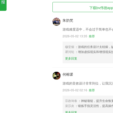
报
下载bv伟德ap
朱韵梵
游戏难度适中，不会过于简单也不
2026-05-02 13:35
推荐
穆堂烟
：游戏的任务设计太枯燥，
瞿河轮
：增加虚拟现实和增强现实
更多回复
何榕瑗
游戏的音效设计非常到位，让我沉
2026-05-02 02:16
推荐
宗政琦春
：神秘项链，提升生命恢
裴莎炎
：锻炼手指灵活性，提高操
更多回复