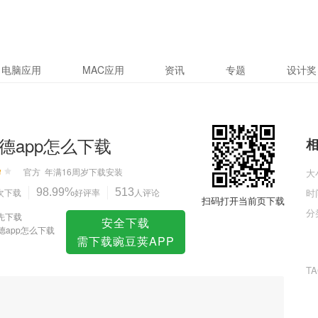
电脑应用
MAC应用
资讯
专题
设计奖
伟德app怎么下载
官方
年满16周岁
下载安装
大
次下载
98.99%
好评率
513
人评论
时
扫码打开当前页下载
分
先下载
安全下载
德app怎么下载
需下载豌豆荚APP
T