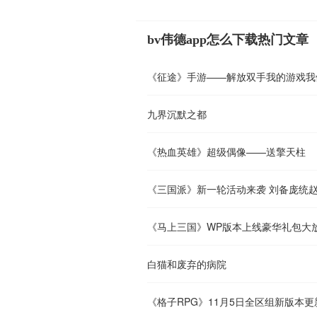
bv伟德app怎么下载热门文章
《征途》手游——解放双手我的游戏我
九界沉默之都
《热血英雄》超级偶像——送擎天柱
《三国派》新一轮活动来袭 刘备庞统
《马上三国》WP版本上线豪华礼包大
白猫和废弃的病院
《格子RPG》11月5日全区组新版本