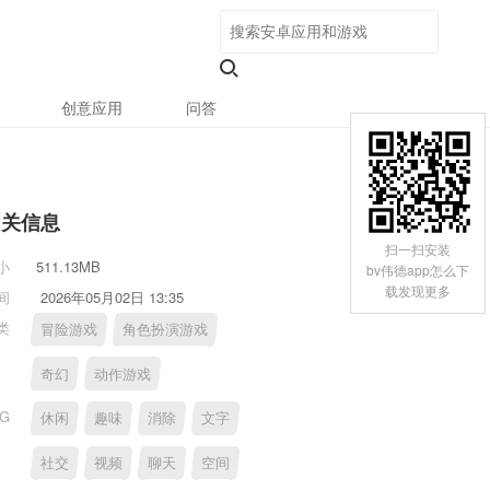
创意应用
问答
相关信息
扫一扫安装
小
511.13MB
bv伟德app怎么下
载发现更多
间
2026年05月02日 13:35
类
冒险游戏
角色扮演游戏
奇幻
动作游戏
AG
休闲
趣味
消除
文字
社交
视频
聊天
空间