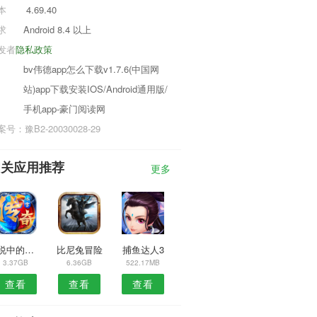
本
4.69.40
求
Android 8.4 以上
发者
隐私政策
bv伟德app怎么下载v1.7.6(中国网
站)app下载安装IOS/Android通用版/
手机app-豪门阅读网
号：豫B2-20030028-29
相关应用推荐
更多
传说中的史莱姆传说
比尼兔冒险
捕鱼达人3
3.37GB
6.36GB
522.17MB
查看
查看
查看