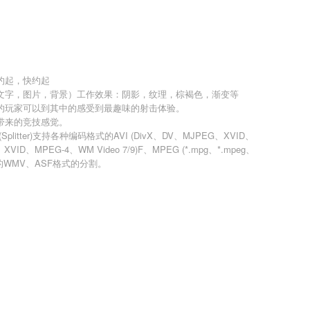
约起，快约起
文字，图片，背景）工作效果：阴影，纹理，棕褐色，渐变等
的玩家可以到其中的感受到最趣味的射击体验。
带来的竞技感觉。
功能(Splitter)支持各种编码格式的AVI (DivX、DV、MJPEG、XVID、
VID、MPEG-4、WM Video 7/9)F、MPEG (*.mpg、*.mpeg、
受损的WMV、ASF格式的分割。