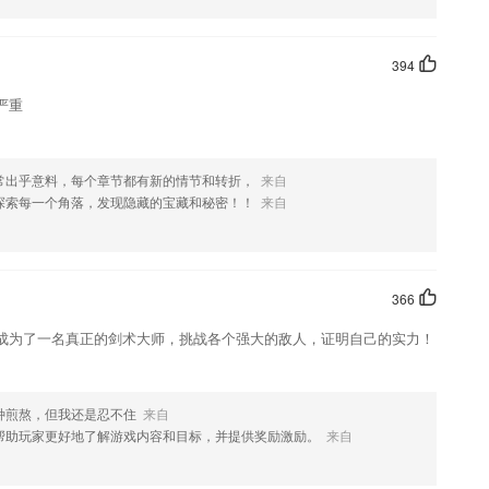
394
严重
常出乎意料，每个章节都有新的情节和转折，
来自
探索每一个角落，发现隐藏的宝藏和秘密！！
来自
366
成为了一名真正的剑术大师，挑战各个强大的敌人，证明自己的实力！
种煎熬，但我还是忍不住
来自
帮助玩家更好地了解游戏内容和目标，并提供奖励激励。
来自