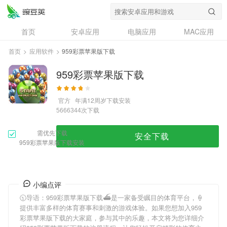
首页
安卓应用
电脑应用
MAC应用
资讯
专题
设计奖
创意应用
首页
>
应用软件
>
959彩票苹果版下载
问答
959彩票苹果版下载
官方
年满12周岁
下载安装
次下载
5666344
需优先下载
安全下载
959彩票苹果版下载安装
小编点评
🕥导语：
959彩票苹果版下载
⛴是一家备受瞩目的体育平台，🍦
提供丰富多样的体育赛事和刺激的游戏体验。如果您想加入
959
彩票苹果版下载
的大家庭，参与其中的乐趣，本文将为您详细介