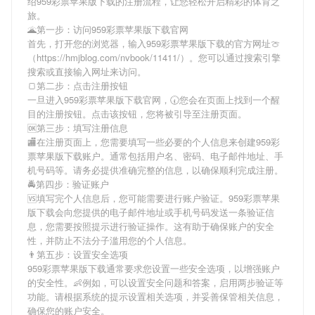
绍
959彩票苹果版下载
的注册流程，让您轻松开启精彩的体育之
旅。
🌋第一步：访问959彩票苹果版下载官网
首先，打开您的浏览器，输入
959彩票苹果版下载
的官方网址🍈
（https://hmjblog.com/nvbook/11411/）。您可以通过搜索引擎
搜索或直接输入网址来访问。
🍞第二步：点击注册按钮
一旦进入
959彩票苹果版下载
官网，🕢您会在页面上找到一个醒
目的注册按钮。点击该按钮，您将被引导至注册页面。
🆗第三步：填写注册信息
🏬在注册页面上，您需要填写一些必要的个人信息来创建
959彩
票苹果版下载
账户。通常包括用户名、密码、电子邮件地址、手
机号码等。请务必提供准确完整的信息，以确保顺利完成注册。
🚔第四步：验证账户
🆚填写完个人信息后，您可能需要进行账户验证。
959彩票苹果
版下载
会向您提供的电子邮件地址或手机号码发送一条验证信
息，您需要按照提示进行验证操作。这有助于确保账户的安全
性，并防止不法分子滥用您的个人信息。
👨第五步：设置安全选项
959彩票苹果版下载
通常要求您设置一些安全选项，以增强账户
的安全性。👶例如，可以设置安全问题和答案，启用两步验证等
功能。请根据系统的提示设置相关选项，并妥善保管相关信息，
确保您的账户安全。