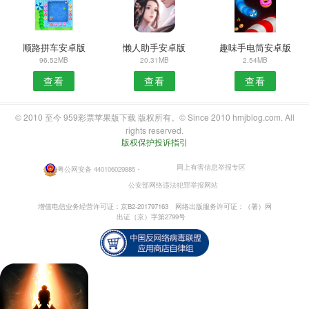
顺路拼车安卓版
懒人助手安卓版
趣味手电筒安卓版
96.52MB
20.31MB
2.54MB
查看
查看
查看
© 2010 至今 959彩票苹果版下载 版权所有。© Since 2010 hmjblog.com. All
rights reserved.
版权保护投诉指引
网上有害信息举报专区
粤公网安备 440106029885
・
公安部网络违法犯罪举报网站
增值电信业务经营许可证：京B2-201797163
网络出版服务许可证：（署）网
出证（京）字第2799号