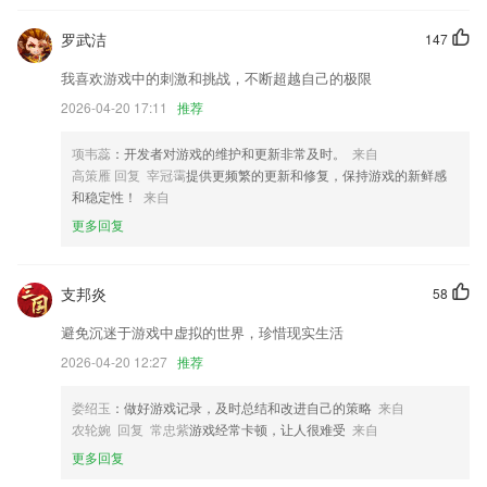
更新广告显示异常问题
罗武洁
147
添加视频音频防盗链
我喜欢游戏中的刺激和挑战，不断超越自己的极限
３性能优化及bugfix；
2026-04-20 17:11
推荐
增加wifi下自动播放场景，视频观看更轻松~
项韦蕊
：开发者对游戏的维护和更新非常及时。
来自
修复启动页面底部Logo和后台设置显示不对应问题
高策雁 回复 宰冠霭
提供更频繁的更新和修复，保持游戏的新鲜感
联系我们
和稳定性！
来自
以上就是959彩票苹果版下载的介绍，如果您喜欢这款软件，您可以到应
更多回复
用商店进行打分评论，说出您的使用经历，以帮助我们更好的对产品进行
优化修改。
支邦炎
58
避免沉迷于游戏中虚拟的世界，珍惜现实生活
2026-04-20 12:27
推荐
娄绍玉
：做好游戏记录，及时总结和改进自己的策略
来自
农轮婉 回复 常忠紫
游戏经常卡顿，让人很难受
来自
更多回复