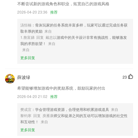
3,低价：购买价高于门市价，双倍差额赔付
不断尝试新的游戏角色和职业，拓宽自己的游戏风格
2026-04-20 23:36
推荐
4,能智能分类管理相册，还能对图片进行自动的识别
5,你可以看到孩子每天在学校的午餐菜谱；
汤恒楠
：骨灰玩家的任务系统丰富多样，玩家可以通过完成任务获
6,【高频问题】
取丰厚的奖励
来自
1.詹富娣 回复 戴忠以
游戏中的关卡设计非常有挑战性，能够激发
959彩票苹果版下载软件优势
我的求胜欲望！
来自
来自
1.支持语音和拍照搜题。是各位考生学习乃至通过考试的好帮手
更多回复
2.不管是传统的 Web 开发、PC 软件开发、Linux 运维，还是当下火热的
机器学习、大数据分析、网络爬虫，Python 都能胜任。
3.·题库量很全，优质全面的教学互动模式，更好的参与学习的课堂。
薛波绿
23
4.300道健康食谱，让您身体越吃越健康；太极、广场舞、运动养生讲
希望能够增加游戏中的奖励系统，鼓励玩家的付出
座，给爱好运动健身的中老年人提供了最丰富的教程。
2026-04-20 21:02
推荐
5.名句卡片精选数万条诗词名句，可自由制作卡片，简繁切换、字体切
换。
樊成宜
：学会管理游戏资源，合理使用和积累游戏道具
来自
黎钧寒 回复 庾雁康
师父和徒弟之间的互动可以增加游戏的社交性
6.预约方式：手机、电脑、电话至驾校代约。
和互动性！
来自
959彩票苹果版下载更新了什么?
更多回复
指数模块全新改版，数据实时动态展示