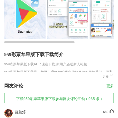
959彩票苹果版下载下载简介
959彩票苹果版下载
APP,现在下载,新用户还送新人礼包.
959彩票苹果版下载是一款可以赚红包的经典仙侠类动作冒险手游，玩家
更多
为了赚取更多的也是拼了命的进行提升等级，毕竟玩家的等级提升了才能
开启跟多的玩法，玩家才能通过这些玩法来赚取更多的红包，拥有红包就
网友评论
更多
可以购买自己喜欢的东西。
959彩票苹果版下载软件特色
下载959彩票苹果版下载参与网友评论互动 ( 965 条 )
1,线上阅读新闻资讯，发布阅读评论表达看法观点；
蓝航烁
680
2,支持多榜单的推荐，新小说任你去2265搜索，百万免费小说。