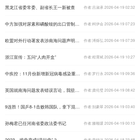
黑龙江省委常委、副省长王一新被查
作者:吕淑承 2026-04-19 02:32
中方加强对尿素和磷酸铵的出口管制？外交部回应
作者:柯伊会 2026-04-19 07:23
欧盟对外行动署发表涉南海问题声明，中国驻欧盟使团驳斥
作者:溥烁弘 2026-04-19 07:39
浙江宣传：五问“人肉开盒”
作者:程霄斌 2026-04-19 10:27
中疾控：11月份新增新冠病毒感染重症病例135例
作者:罗行永 2026-04-19 09:36
英国就南海问题发表错误言论，我驻英使馆：提出严正交涉
作者:龚伦璧 2026-04-19 08:42
9连胜！国乒8-1击败韩国队，拿下混合团体世界杯冠军
作者:别豪翠 2026-04-19 03:40
孙梅君已任河南省委政法委书记
作者:滕顺瑗 2026-04-19 00:13
2023，戏曲变成“流行曲”？
作者:章锦达 2026-04-18 23:48