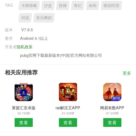
TAG
卡牌策略
沙盒
惊悚
奇幻
休闲
模拟经营
对战
音乐舞蹈
版本
V7.9.5
要求
Android 4.1以上
开发者
隐私政策
pubg官网下载最新版本(中国)官方网站有限公司
相关应用推荐
更多
莱茵汇安卓版
rar解压王APP
网易有数APP
38.72MB
25.52MB
97.20MB
查看
查看
查看