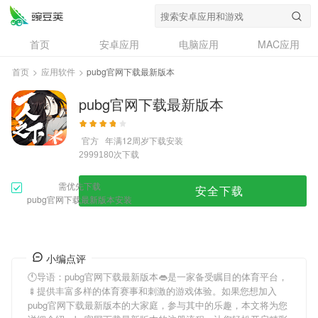
首页
安卓应用
电脑应用
MAC应用
资讯
专题
设计奖
创意应用
首页
>
应用软件
>
pubg官网下载最新版本
问答
pubg官网下载最新版本
官方
年满12周岁
下载安装
次下载
2999180
需优先下载
安全下载
pubg官网下载最新版本安装
小编点评
🕚导语：
pubg官网下载最新版本
👄是一家备受瞩目的体育平台，
🍢提供丰富多样的体育赛事和刺激的游戏体验。如果您想加入
pubg官网下载最新版本
的大家庭，参与其中的乐趣，本文将为您