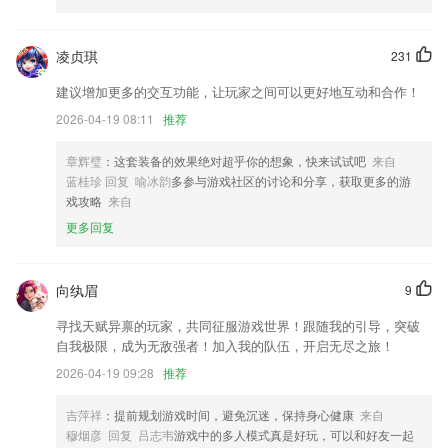
6.·难点汇总，借鉴前人经验，强化练习易错点、难点，提高整体考试通
过率
凌贞琪
231
pubg官网下载最新版本更新了什么?
建议增加更多的交互功能，让玩家之间可以更好地互动和合作！
丰富产品功能，优化用户体验。
2026-04-19 08:11
推荐
升级高清数据
来墨迹，查看地震地图，科普预警常识
章辉璧
：这套装备的效果绝对超乎你的想象，快来试试吧
来自
蓝桂珍 回复 喻冰韵
多参与游戏社区的讨论和分享，获取更多的游
数据接口加入缓存机制
戏攻略
来自
服务器升级，体验更顺畅
更多回复
出行设计未登录情况下自动跳转登录界面；
联系我们
向纨眉
9
以上就是pubg官网下载最新版本的介绍，如果您喜欢这款软件，您可以
到应用商店进行打分评论，说出您的使用经历，以帮助我们更好的对产品
寻找天赋异禀的玩家，共同征服游戏世界！跟随我的引导，突破
进行优化修改。
自我极限，成为无敌强者！加入我的队伍，开启无尽之旅！
2026-04-19 09:28
推荐
吉萍祥
：提前规划游戏时间，避免沉迷，保持身心健康
来自
穆烟彦 回复 吕志韦
游戏中的多人模式真是好玩，可以和好友一起