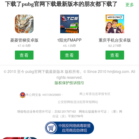
下载了pubg官网下载最新版本的朋友都下载了
更多
菱菱管梯安卓版
1阳光FMAPP
重庆手机台安卓版
47.61MB
45.13MB
92.27MB
查看
查看
查看
© 2010 至今 pubg官网下载最新版本 版权所有。© Since 2010 hmjblog.com. All
rights reserved.
版权保护投诉指引
网上有害信息举报专区
粤公网安备 440106029885
・
公安部网络违法犯罪举报网站
增值电信业务经营许可证：京B2-201797163
网络出版服务许可证：（署）网
出证（京）字第2799号