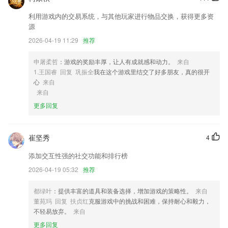
2,成为益减美分享商，还可赚取销售佣钱
利用游戏内的交易系统，与其他玩家进行物品交换，获得更多资
3,在线处理多项工作审批，充分利用碎片化时间，实现随时随地管理搅拌
源
站。
2026-04-19 11:29
推荐
4,* 风格简约：无广告，界面纯净，排版清晰
申屠柔哲
：游戏的奖励丰厚，让人有成就感和动力。
来自
5,完美契合头型、脸型，逼真的色彩让2265用户找到自己的专属；
1.王国睿 回复 巩振全
我在这个游戏里结交了好多朋友，真的很开
6,直播电视应有尽有，随时随地一览热点现场
心
来自
来自
pubg官网下载最新版本软件优势
更多回复
1.厂商其他下载
2.拥有分享功能，用户可以在这里把自己的课程快速的一键分享出去，让
崔坚秀
4
更多的用户可以进行学习
添加交互性强的社交功能和排行榜
3.可以及时的了解关于放射医学方面的信息，用户在线学习相关的知识很
方便。
2026-04-19 05:32
推荐
4.针对学吉他的不同阶段，将吉他谱按不同的等级和谱集组合编排供你选
都绿叶
：提供丰富的道具和装备选择，增加游戏的策略性。
来自
择，即使不知道歌谱名称也方便找谱。
董苑玛 回复 扶贞红
克服游戏中的挑战和困难，保持耐心和毅力，
5.·提供简单易用的“做课”工具，用户可自助完成课程的新建、编辑、上
不轻易放弃。
来自
传。功能强大，支持语音、直播、图文等多种模板
更多回复