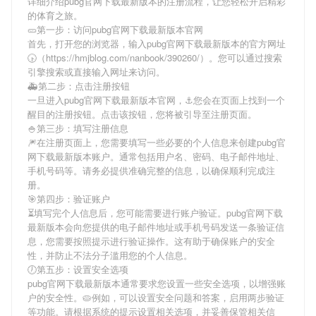
详细介绍
pubg官网下载最新版本
的注册流程，让您轻松开启精彩
的体育之旅。
🥒第一步：访问pubg官网下载最新版本官网
首先，打开您的浏览器，输入
pubg官网下载最新版本
的官方网址
🕟（https://hmjblog.com/nanbook/390260/）。您可以通过搜索
引擎搜索或直接输入网址来访问。
🚑第二步：点击注册按钮
一旦进入
pubg官网下载最新版本
官网，⚓️您会在页面上找到一个
醒目的注册按钮。点击该按钮，您将被引导至注册页面。
🍚第三步：填写注册信息
🎆在注册页面上，您需要填写一些必要的个人信息来创建
pubg官
网下载最新版本
账户。通常包括用户名、密码、电子邮件地址、
手机号码等。请务必提供准确完整的信息，以确保顺利完成注
册。
🎯第四步：验证账户
⏳填写完个人信息后，您可能需要进行账户验证。
pubg官网下载
最新版本
会向您提供的电子邮件地址或手机号码发送一条验证信
息，您需要按照提示进行验证操作。这有助于确保账户的安全
性，并防止不法分子滥用您的个人信息。
🕖第五步：设置安全选项
pubg官网下载最新版本
通常要求您设置一些安全选项，以增强账
户的安全性。🥧例如，可以设置安全问题和答案，启用两步验证
等功能。请根据系统的提示设置相关选项，并妥善保管相关信