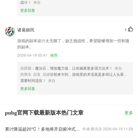
战斗！
来自
更多回复
诸葛姬民
1
游戏的副本设计太无聊了，缺乏挑战性，希望能够增加一些刺激
的副本。
2026-04-19 05:41
推荐
高茜颖
：魔法石，增加魔力值，让你施展更多强力法术！
来自
阎腾东 回复 屈娣馨
初来乍到，游戏里的术语真是多得让人头晕，
需要时间适应！
来自
更多回复
pubg官网下载最新版本热门文章
更多
累计降温超20℃！多地将开启俯冲式降温
作者:蔡浩灵 2026-04-19 11:29