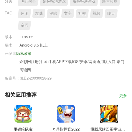
分类
飞行射击
角色扮演游戏
角色扮演游戏
经营策略
TAG
休闲
趣味
消除
文字
社交
视频
聊天
空间
版本
0.95.85
要求
Android 8.5 以上
开发者
隐私政策
众彩网注册(中国)手机APP下载IOS/安卓/网页通用版入口-豪门
阅读网
备案号：豫B2-20030028-29
相关应用推荐
更多
甩锅给队友
奇兵指挥官2022
模版尼姆巴图宇宙无人机工厂