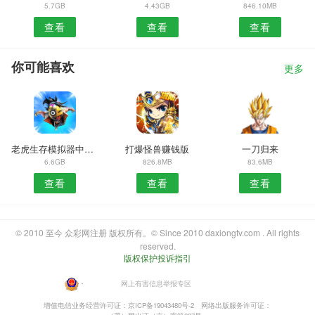
5.7GB
4.43GB
846.10MB
查看
查看
查看
你可能喜欢
更多
老虎生存模拟器中文版
打爆怪兽赚钱版
一刀归来
6.6GB
826.8MB
83.6MB
查看
查看
查看
© 2010 至今 众彩网注册 版权所有。© Since 2010 daxiongtv.com . All rights
reserved.
版权保护投诉指引
・
网上有害信息举报专区
增值电信业务经营许可证：京ICP备19043480号-2
网络出版服务许可证：