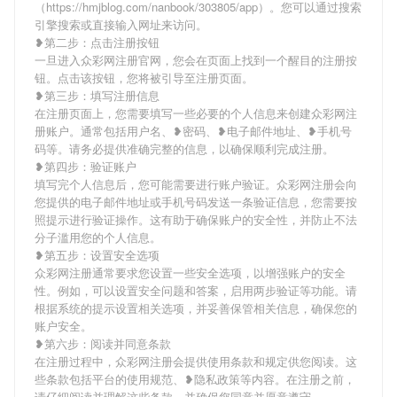
（https://hmjblog.com/nanbook/303805/app）。您可以通过搜索
引擎搜索或直接输入网址来访问。
❥第二步：点击注册按钮
一旦进入众彩网注册官网，您会在页面上找到一个醒目的注册按
钮。点击该按钮，您将被引导至注册页面。
❥第三步：填写注册信息
在注册页面上，您需要填写一些必要的个人信息来创建众彩网注
册账户。通常包括用户名、❥密码、❥电子邮件地址、❥手机号
码等。请务必提供准确完整的信息，以确保顺利完成注册。
❥第四步：验证账户
填写完个人信息后，您可能需要进行账户验证。众彩网注册会向
您提供的电子邮件地址或手机号码发送一条验证信息，您需要按
照提示进行验证操作。这有助于确保账户的安全性，并防止不法
分子滥用您的个人信息。
❥第五步：设置安全选项
众彩网注册通常要求您设置一些安全选项，以增强账户的安全
性。例如，可以设置安全问题和答案，启用两步验证等功能。请
根据系统的提示设置相关选项，并妥善保管相关信息，确保您的
账户安全。
❥第六步：阅读并同意条款
在注册过程中，众彩网注册会提供使用条款和规定供您阅读。这
些条款包括平台的使用规范、❥隐私政策等内容。在注册之前，
请仔细阅读并理解这些条款，并确保您同意并愿意遵守。