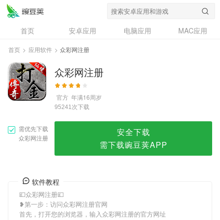
众彩网注册
首页
安卓应用
电脑应用
MAC应用
资讯
专题
设计奖
创意应用
首页
>
应用软件
>
众彩网注册
问答
众彩网注册
官方
年满16周岁
次下载
95241
需优先下载
安全下载
众彩网注册
需下载豌豆荚APP
软件教程
💷众彩网注册💷
❥第一步：访问众彩网注册官网
首先，打开您的浏览器，输入众彩网注册的官方网址