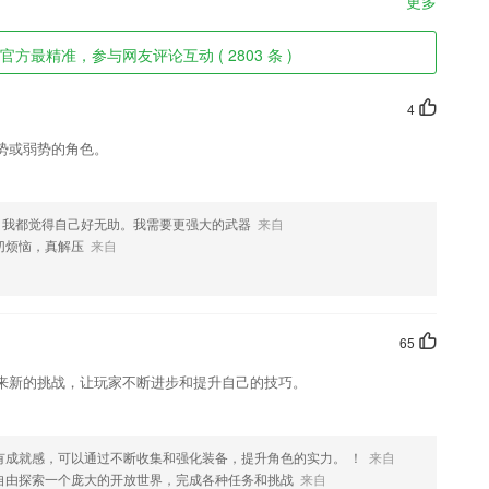
更多
官方最精准，参与网友评论互动 ( 2803 条 )
4
势或弱势的角色。
，我都觉得自己好无助。我需要更强大的武器
来自
切烦恼，真解压
来自
65
来新的挑战，让玩家不断进步和提升自己的技巧。
有成就感，可以通过不断收集和强化装备，提升角色的实力。 ！
来自
自由探索一个庞大的开放世界，完成各种任务和挑战
来自