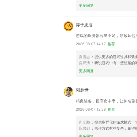
更多回复
淳于思香
游戏的服务器容量不足，导致延迟
2026-08-07 14:17
推荐
夏雪志
：提供更多的游戏道具和装
房娣清
：听说游戏中有一些隐藏的
更多回复
郭彪世
精良装备，提高命中率，让你名副
2026-08-07 12:39
推荐
冉全顺
：提供多样化的游戏模式，
应忠剑
：操作方式有些复杂，希望
更多回复