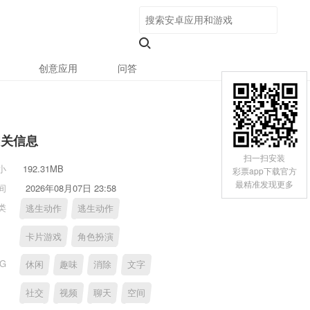
创意应用
问答
相关信息
扫一扫安装
小
192.31MB
彩票app下载官方
最精准发现更多
间
2026年08月07日 23:58
类
逃生动作
逃生动作
卡片游戏
角色扮演
AG
休闲
趣味
消除
文字
社交
视频
聊天
空间