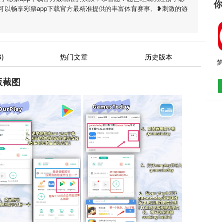
您可以畅享彩票app下载官方最精准提供的丰富体育赛事、❥刺激的游
)
热门文章
历史版本
版截图