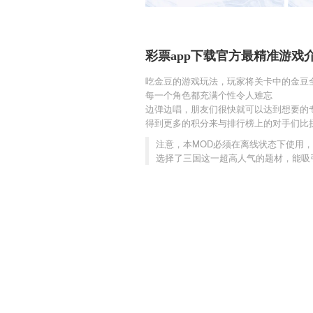
彩票app下载官方最精准游戏
吃金豆的游戏玩法，玩家将关卡中的金豆
每一个角色都充满个性令人难忘
边弹边唱，朋友们很快就可以达到想要的
得到更多的积分来与排行榜上的对手们比
注意，本MOD必须在离线状态下使用
选择了三国这一超高人气的题材，能吸