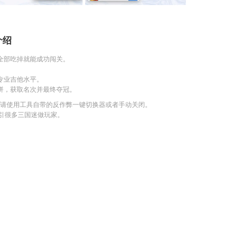
介绍
全部吃掉就能成功闯关。
专业吉他水平。
拼，获取名次并最终夺冠。
，请使用工具自带的反作弊一键切换器或者手动关闭。
引很多三国迷做玩家。