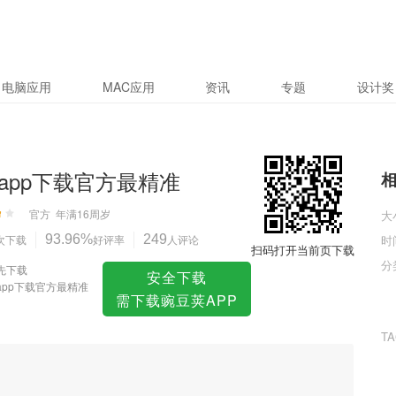
最精准
电脑应用
MAC应用
资讯
专题
设计奖
app下载官方最精准
官方
年满16周岁
大
次下载
93.96%
好评率
249
人评论
时
扫码打开当前页下载
分
先下载
安全下载
app下载官方最精准
需下载豌豆荚APP
T