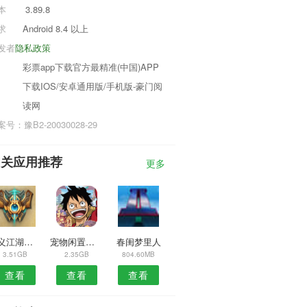
本
3.89.8
求
Android 8.4 以上
发者
隐私政策
彩票app下载官方最精准(中国)APP
下载IOS/安卓通用版/手机版-豪门阅
读网
号：豫B2-20030028-29
相关应用推荐
更多
侠义江湖快意恩仇
宠物闲置矿工农场大亨
春闺梦里人
3.51GB
2.35GB
804.60MB
查看
查看
查看