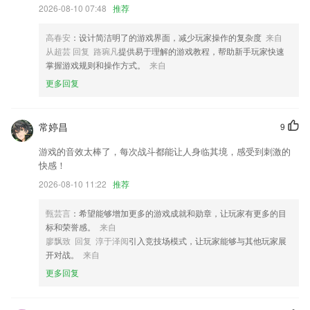
2026-08-10 07:48
推荐
让您拥有更多体验，发现更多商机。
产品体验优化，修复了一些bug
高春安
：设计简洁明了的游戏界面，减少玩家操作的复杂度
来自
个人中心新增隐私管理；查看隐私政策和管理你的个性化推荐内容
从超芸 回复 路琬凡
提供易于理解的游戏教程，帮助新手玩家快速
掌握游戏规则和操作方式。
来自
每日来签到，积分赚不停
更多回复
联系我们
以上就是18bet体彩滚球的介绍，如果您喜欢这款软件，您可以到应用商
店进行打分评论，说出您的使用经历，以帮助我们更好的对产品进行优化
常婷昌
9
修改。
游戏的音效太棒了，每次战斗都能让人身临其境，感受到刺激的
快感！
2026-08-10 11:22
推荐
甄芸言
：希望能够增加更多的游戏成就和勋章，让玩家有更多的目
标和荣誉感。
来自
廖飘致 回复 淳于泽阅
引入竞技场模式，让玩家能够与其他玩家展
开对战。
来自
更多回复