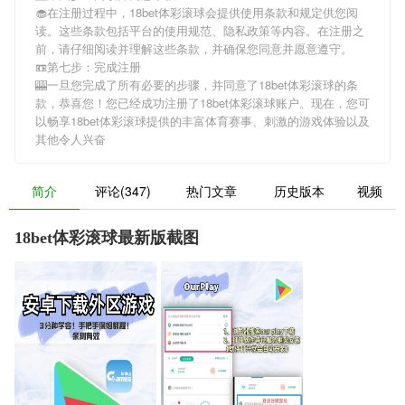
🧁在注册过程中，
18bet体彩滚球
会提供使用条款和规定供您阅
读。这些条款包括平台的使用规范、隐私政策等内容。在注册之
前，请仔细阅读并理解这些条款，并确保您同意并愿意遵守。
📼第七步：完成注册
🎰一旦您完成了所有必要的步骤，并同意了
18bet体彩滚球
的条
款，恭喜您！您已经成功注册了18bet体彩滚球账户。现在，您可
以畅享
18bet体彩滚球
提供的丰富体育赛事、刺激的游戏体验以及
其他令人兴奋
简介
评论(347)
热门文章
历史版本
视频
18bet体彩滚球最新版截图