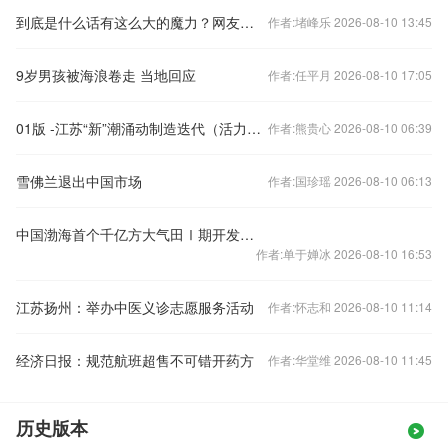
到底是什么话有这么大的魔力？网友简单4个字就让绝望的中年大姐重新燃起对生活的希望！
作者:堵峰乐 2026-08-10 13:45
9岁男孩被海浪卷走 当地回应
作者:任平月 2026-08-10 17:05
01版 -​江苏“新”潮涌动制造迭代（活力中国调研行）
作者:熊贵心 2026-08-10 06:39
雪佛兰退出中国市场
作者:国珍瑶 2026-08-10 06:13
中国渤海首个千亿方大气田Ⅰ期开发项目全面投产
作者:单于婵冰 2026-08-10 16:53
江苏扬州：举办中医义诊志愿服务活动
作者:怀志和 2026-08-10 11:14
经济日报：规范航班超售不可错开药方
作者:华堂维 2026-08-10 11:45
历史版本