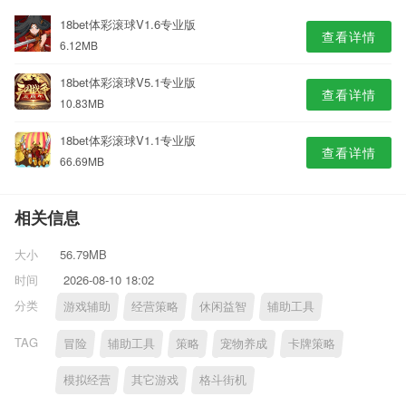
18bet体彩滚球V1.6专业版
查看详情
6.12MB
18bet体彩滚球V5.1专业版
查看详情
10.83MB
18bet体彩滚球V1.1专业版
查看详情
66.69MB
相关信息
大小
56.79MB
时间
2026-08-10 18:02
分类
游戏辅助
经营策略
休闲益智
辅助工具
TAG
冒险
辅助工具
策略
宠物养成
卡牌策略
模拟经营
其它游戏
格斗街机