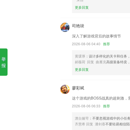
更多回复
1.除汉语外，还有英语、法语、德语、日
应语言的答案解析，帮助学员理解题目，
2.【单元作文】针对教材每单元写作任
司艳琰
3.我们分享幼儿安全保健常识和生活良
深入了解游戏背后的故事情节
4.可以让孩子们跟着平台里面的发音来读
2026-08-06 04:40
推荐
5.发布校园各类通知公告，新闻
黄瑗厚
：设计多样化的关卡和任务
举
6.海量儿童睡前故事，儿童故事大全，
郝薇荷 回复 曲雁克
高级装备特卖
报
店，妙妙小公主，冰雪皇后，花木兰，豌
更多回复
onefootball下载更新了什么?
亿通行推出“亿通行Pay.秒通卡”，免充值
廖彩斌
仓库管理开放可修改权限；
这个游戏的BOSS战真的超刺激，
活动增加富文本编辑功能
2026-08-06 06:33
推荐
安全加固，提升安全性
澹台娅苛
：不要忽视游戏中的小任
如果多人同行，左右滑动屏幕即可查看同
齐慧希 回复 潘剑香
不要轻易相信陌
b）首页进入地图找站，默认是手机定位