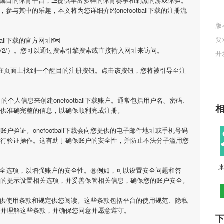
受瞩目的体育平台，⛱提供丰富多样的体育赛事和刺激的游戏体验。
，参与其中的乐趣，本文将为您详细介绍
onefootball下载
的注册流
版
要
ball下载
的官方网址🗺
book/22353/2/）。您可以通过搜索引擎搜索或直接输入网址来访问。
开
会在页面上找到一个醒目的注册按钮。点击该按钮，您将被引导至注
要的个人信息来创建
onefootball下载
账户。通常包括用户名、密码、
提供准确完整的信息，以确保顺利完成注册。
行账户验证。
onefootball下载
会向您提供的电子邮件地址或手机号码
进行验证操作。这有助于确保账户的安全性，并防止不法分子滥用您
来
全选项，以增强账户的安全性。㊗例如，可以设置安全问题和答
统的提示设置相关选项，并妥善保管相关信息，确保您的账户安全。
供使用条款和规定供您阅读。这些条款包括平台的使用规范、隐私
读并理解这些条款，并确保您同意并愿意遵守。
下