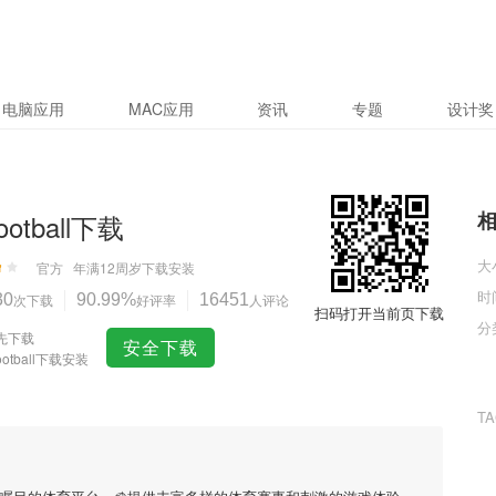
电脑应用
MAC应用
资讯
专题
设计奖
ootball下载
大
官方
年满12周岁
下载安装
时
30
次下载
90.99%
好评率
16451
人评论
扫码打开当前页下载
分
先下载
安全下载
football下载安装
T