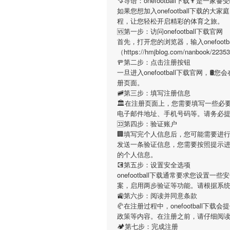
🍠导语：
onefootball下载
👨是一家备
如果您想加入
onefootball下载
的大家庭
程，让您轻松开启精彩的体育之旅。
🆚第一步：访问onefootball下载官网
首先，打开您的浏览器，输入
onefoot
（https://hmjblog.com/nan
🚥第二步：点击注册按钮
一旦进入
onefootball下载
官网，🛢您
册页面。
🚞第三步：填写注册信息
🏛在注册页面上，您需要填写一些必
电子邮件地址、手机号码等。请务必
🈁第四步：验证账户
🏢填写完个人信息后，您可能需要进
发送一条验证信息，您需要按照提示
的个人信息。
💽第五步：设置安全选项
onefootball下载
通常要求您设置一些安
案，启用两步验证等功能。请根据系
🚉第六步：阅读并同意条款
🥐在注册过程中，
onefootball下载
会提
政策等内容。在注册之前，请仔细阅
🏕第七步：完成注册