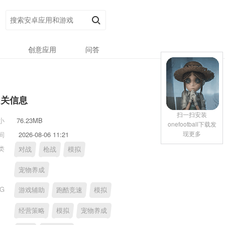
创意应用
问答
相关信息
扫一扫安装
小
76.23MB
onefootball下载发
现更多
间
2026-08-06 11:21
类
对战
枪战
模拟
宠物养成
AG
游戏辅助
跑酷竞速
模拟
经营策略
模拟
宠物养成