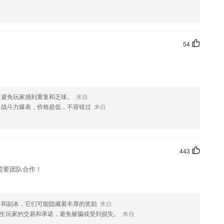
语、韩语、俄语、西班牙语、阿拉伯语8种语言的驾考试题，并有相对
轻松通过考试。
务，独家范文支持个性化修改，快速写出专属于你自己的单元作文
54
好卫生习惯，让幼儿学习保护自己，有基本的生活自理能力。
，纯正的英语发音让孩子快速提高口语能力
，避免玩家感到重复和乏味。
来自
西游记，美人鱼公主，猴子警长探案记，奇妙王国故事，斑点龙的蛋糕
，战斗力爆表，价格超低，不容错过
来自
豆公主，儿童故事哄睡好帮手
的NFC交通卡，无需打开APP，锁屏过闸。
443
需要团队合作！
务和副本，它们可能隐藏着丰厚的奖励
来自
行人的登机牌！
生玩家的交易和承诺，避免被骗或受到损失。
来自
城市