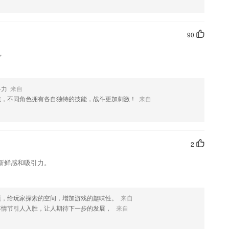
，如果您喜欢这款软件，您可以到应用商店进行打分评论，说出您的使用经历，
90
，
斗力
来自
统，不同角色拥有各自独特的技能，战斗更加刺激！
来自
2
新鲜感和吸引力。
题，给玩家探索的空间，增加游戏的趣味性。
来自
事情节引人入胜，让人期待下一步的发展，
来自