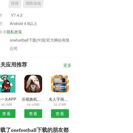
惊悚
塔防游戏
本
V7.4.2
求
Android 4.6以上
发者
隐私政策
onefootball下载(中国)官方网站有限
公司
相关应用推荐
更多
一火APP
乐视换机安卓版
名人字画网安卓版
98.3MB
48.42MB
35.57MB
查看
查看
查看
载了onefootball下载的朋友都