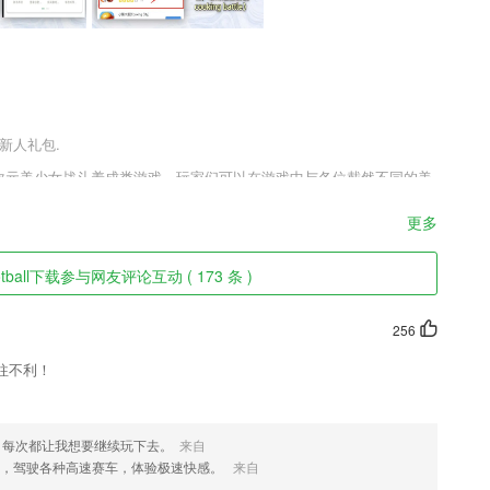
送新人礼包.
美艳的二次元美少女战斗养成类游戏，玩家们可以在游戏中与各位截然不同的美
新可人的美少女爱恋之旅，不断培养美丽的少女们，让他们成为你强大
更多
otball下载参与网友评论互动 ( 173 条 )
随地导入导出；
割舍
256
往不利！
单词、句子等。可设置多种播放复读模式；
在不断增长的库中选择或使用您自己的图片;
，每次都让我想要继续玩下去。
来自
赛，驾驶各种高速赛车，体验极速快感。
来自