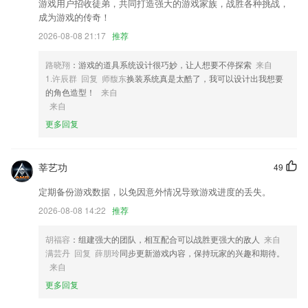
游戏用户招收徒弟，共同打造强大的游戏家族，战胜各种挑战，
1,每个老师都有着详细的个人信息介绍，各种课程全部收录；
成为游戏的传奇！
2,无需布线，自由摆放，通过LifeSmart智慧中心无线连接，任您操控。
2026-08-08 21:17
推荐
3,控制和管理的过程中，我们能够根据他的目前情况进行调整。
路晓翔
：游戏的道具系统设计很巧妙，让人想要不停探索
来自
4,智能证件照专注于证件照领域已经近七年的时间,我们不断地更新技
1.许辰群 回复 师馥东
换装系统真是太酷了，我可以设计出我想要
术，优化体验，只为给我们的2265用户带来了简单方便、专业高质量高
的角色造型！
来自
成像的美颜证件照拍摄需求，智能证件照app，只为更好的您。
来自
5,专业实时记录，科学对抗癌症：
更多回复
6,专注学习还允许您进行锁机自律,做任务更自律、高效、专注
最精准澳门免费资料大全软件优势
莘艺功
49
1.涵盖全国主流教材版本，适用全国学生
定期备份游戏数据，以免因意外情况导致游戏进度的丢失。
2.文件翻译，课堂记录，旅游翻译让大家一目了然
2026-08-08 14:22
推荐
3.上面的简单的学习的模式可以随意的切换的，你需要了解的真实的知识
资源很到位的。
胡福容
：组建强大的团队，相互配合可以战胜更强大的敌人
来自
满芸丹 回复 薛朋玲
同步更新游戏内容，保持玩家的兴趣和期待。
4.综合学习的心得来解决各个层面的学习中的问题
来自
5.在线可以浏览世界知名博物馆，随时随地可以体验逛一逛云博物馆的乐
更多回复
趣；