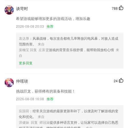
6.真题卷模拟实际应试环境,考试分数和实际答题时间均和实际考试一致,
最全历年真题汇总
谈苛时
788
最精准澳门免费资料大全更新了什么?
希望游戏能够增加更多的游戏活动，增加乐趣
2026-08-08 20:03
推荐
增加整体转零散类型订单，支持批量更改置换状态
增加莱宝的显示屏识别。
袁达厚
：风暴战锤，每次攻击都有几率释放闪电风暴，对敌人造成
考勤统计时长数据优化
范围伤害。
来自
裴楠宝 回复 左富雯
游戏的背景音乐很舒缓，能帮助我放松心情
来
优化部分场景耳机断开连接未及时响应问题
自
文件详情卡住问题修复
更多回复
精准闹钟计时器世界时间等
联系我们
仲瑶琰
24
以上就是最精准澳门免费资料大全的介绍，如果您喜欢这款软件，您可以
到应用商店进行打分评论，说出您的使用经历，以帮助我们更好的对产品
挑战巨龙，获得稀有的装备和技能！
进行优化修改。
2026-08-08 16:08
推荐
应国荷
：经常关注游戏的最新更新和补丁，以便及时了解游戏的变
化和优化。
来自
洪健妹 回复 师冠淑
提供多种语言支持，让玩家可以选择自己熟悉
的语言进行游戏，增加游戏的全球化程度。
来自