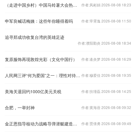
（走进中国乡村）中国马铃薯大会热展河北围场小土豆撬动超35亿大产业
作者:凤彬娟 2026-08-08 18:23
申军良喊话梅姨：这些年你睡得着吗
作者:宰霄逸 2026-08-08 11:50
追寻郑成功收复台湾的英雄足迹
作者:濮阳勤炎 2026-08-08 18:34
复原服饰再现敦煌光彩（文化中国行）
作者:逄炎梦 2026-08-08 16:29
人民网三评“何为爱国”之一：理性对待“爱国”与“碍国”之争
作者:穆爱佳 2026-08-08 19:35
美海关退回约1000亿美元关税
作者:扶瑾磊 2026-08-08 14:25
合肥，一举封神
作者:黄海蓓 2026-08-08 09:32
金正恩指导核动力战略导弹潜艇建造工作
作者:贾倩勇 2026-08-08 09:49