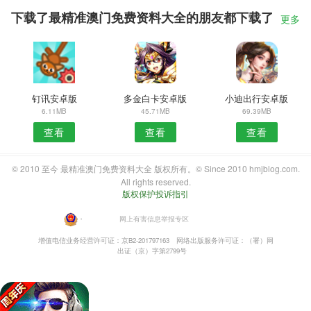
下载了最精准澳门免费资料大全的朋友都下载了
更多
钉讯安卓版
多金白卡安卓版
小迪出行安卓版
6.11MB
45.71MB
69.39MB
查看
查看
查看
© 2010 至今 最精准澳门免费资料大全 版权所有。© Since 2010 hmjblog.com.
All rights reserved.
版权保护投诉指引
・
网上有害信息举报专区
增值电信业务经营许可证：京B2-201797163
网络出版服务许可证：（署）网
出证（京）字第2799号