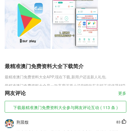
最精准澳门免费资料大全下载简介
最精准澳门免费资料大全
APP,现在下载,新用户还送新人礼包.
最精准澳门免费资料大全是一款高度还原小说剧情的东方纯正武侠题材R
PG手游，热血上瘾的战争指导全面的花样巅峰创想的激萌神宠，各种勇
网友评论
更多
者角色的转生渡劫玩法增强你的功力让你畅玩无尽，完美传说的火拼战争
热血归来的事迹还有巅峰遐想的精彩盛况、全民组团热血十足以及boss
下载最精准澳门免费资料大全参与网友评论互动 ( 113 条 )
开放的副本大战，热血仙界的开放以及江湖的热恋社交互动你的全新阵
型。
荆晨馥
83
最精准澳门免费资料大全软件特色