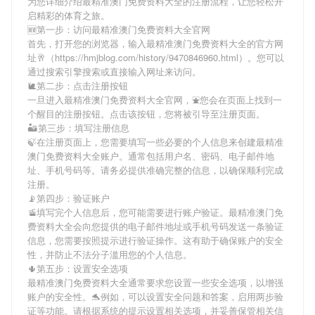
为您详细介绍
最精准澳门免费资料大全
的注册流程，让您轻松开
启精彩的体育之旅。
🆕第一步：访问最精准澳门免费资料大全官网
首先，打开您的浏览器，输入
最精准澳门免费资料大全
的官方网
址🥂（https://hmjblog.com/history/9470846960.html）。您可以
通过搜索引擎搜索或直接输入网址来访问。
🐌第二步：点击注册按钮
一旦进入
最精准澳门免费资料大全
官网，⛲️您会在页面上找到一
个醒目的注册按钮。点击该按钮，您将被引导至注册页面。
🏜第三步：填写注册信息
🍃在注册页面上，您需要填写一些必要的个人信息来创建
最精准
澳门免费资料大全
账户。通常包括用户名、密码、电子邮件地
址、手机号码等。请务必提供准确完整的信息，以确保顺利完成
注册。
📡第四步：验证账户
🚡填写完个人信息后，您可能需要进行账户验证。
最精准澳门免
费资料大全
会向您提供的电子邮件地址或手机号码发送一条验证
信息，您需要按照提示进行验证操作。这有助于确保账户的安全
性，并防止不法分子滥用您的个人信息。
🌵第五步：设置安全选项
最精准澳门免费资料大全
通常要求您设置一些安全选项，以增强
账户的安全性。🐬例如，可以设置安全问题和答案，启用两步验
证等功能。请根据系统的提示设置相关选项，并妥善保管相关信