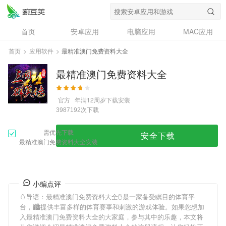
首页
安卓应用
电脑应用
MAC应用
资讯
专题
设计奖
创意应用
首页
>
应用软件
>
最精准澳门免费资料大全
问答
最精准澳门免费资料大全
官方
年满12周岁
下载安装
次下载
3987192
需优先下载
安全下载
最精准澳门免费资料大全安装
小编点评
🥚导语：
最精准澳门免费资料大全
🖱是一家备受瞩目的体育平
台，🏙提供丰富多样的体育赛事和刺激的游戏体验。如果您想加
入
最精准澳门免费资料大全
的大家庭，参与其中的乐趣，本文将