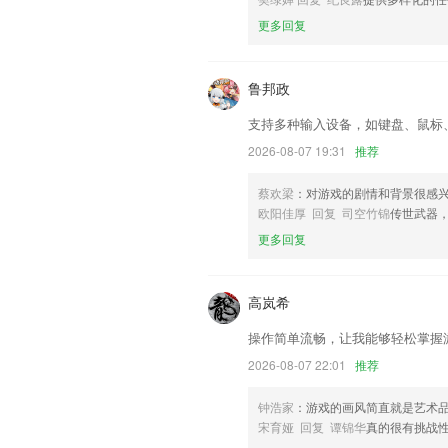
联系我们
更多回复
以上就是邵阳牵手跑胡子官方版下载的介
使用经历，以帮助我们更好的对产品进行
鲁邦政
支持多种输入设备，如键盘、鼠标
2026-08-07 19:31
推荐
蔡欢梁
：对游戏的剧情和背景很感
欧阳佳厚 回复 司空竹锦
传世武器
更多回复
高岚希
操作简单流畅，让我能够轻松掌握
2026-08-07 22:01
推荐
钟浩家
：游戏的画风简直就是艺术
宋育娅 回复 谭锦华
真的很有挑战