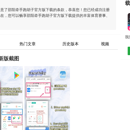
同意了
邵阳牵手跑胡子官方版下载
的条款，恭喜您！您已经成功注册
现在，您可以畅享
邵阳牵手跑胡子官方版下载
提供的丰富体育赛事、
热门文章
历史版本
视频
新版截图