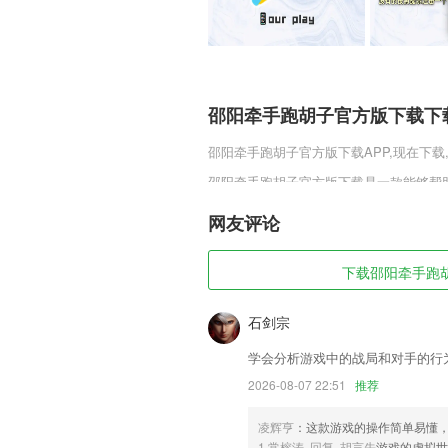
邵阳牵手跑胡子官方版下载下
邵阳牵手跑胡子官方版下载
APP,现在下
邵阳牵手跑胡子官方版下载是一款能够帮
作处与众不同的玩法，每一把武器的操作
华丽的界面布局，UI尽显高端的气场，快
网友评论
高爆率!
邵阳牵手跑胡子官方版下载软
下载邵阳牵手跑胡子
1,离线工作（固定）
石剑宗
2,私人书架
学会分析游戏中的战局和对手的行
3,汇集了本地网友的精彩评论,不仅有高
2026-08-07 22:51
推荐
4,除了搬运外，也有很多同人创作的作品
5,功能多多且值得信赖，更好去管理各位
凌辉亨
：这款游戏的操作简单易懂
1.常榕涛 回复 胡言先
游戏的虚拟