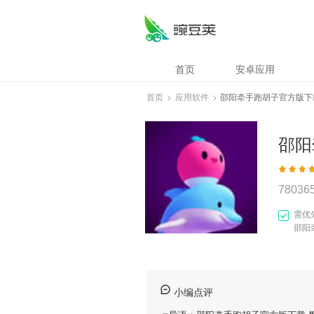
首页
安卓应用
首页
>
应用软件
>
邵阳牵手跑胡子官方版下
邵阳
78036
需优
邵阳
小编点评