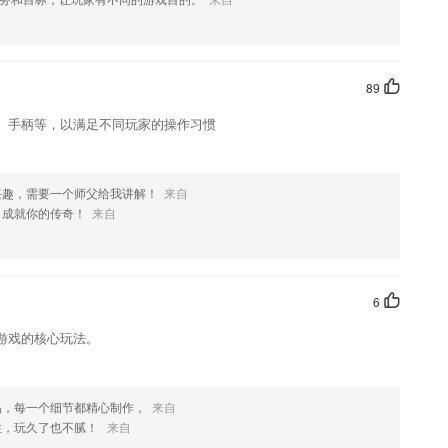
绍，如果您喜欢这款软件，您可以到应用商店进行打分评论，说出您的
优化修改。
89
、手柄等，以满足不同玩家的操作习惯
兴趣，需要一个师父给我讲解！
来自
，成就你的传奇！
来自
6
游戏的核心玩法。
品，每一个细节都精心制作，
来自
性，玩久了也不腻！
来自