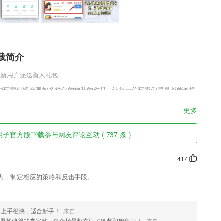
载简介
载,新用户还送新人礼包.
助玩家们锻造更加多样化的神装的作品，让每一位玩家们尽量都能够操
方式都有所不同，感受各种各样的全面震撼体验，整个作品都有着非常
来这里进行前所未有的试炼吧!现在上线还能够体味到复古游戏中的超
更多
件特色
官方版下载参与网友评论互动 ( 737 条 )
417
为，制定相应的策略和反击手段。
大上的资讯点评,也有对话题的热辣讨论,让自己不再成为看资讯的局外人
和分享的视频
的手机电池。
，上手很快，适合新手！
来自
世界构建得非常完整，每个场景都充满了细节和想象力！
来自