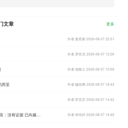
门文章
更多
作者:童君家 2026-08-07 22:51
作者:茅世克 2026-08-07 13:26
国
作者:项馥士 2026-08-07 10:59
约而至
作者:穆琼爽 2026-08-07 18:43
作者:宰宜言 2026-08-07 14:42
被指拼凑车辆糊弄用户！苇渡创始人回应：没有证据 已向媒体发律师函
作者:幸纯环 2026-08-07 19:49