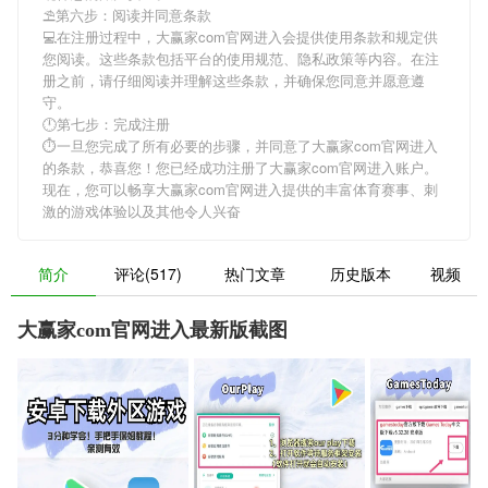
⛱第六步：阅读并同意条款
💻在注册过程中，
大赢家com官网进入
会提供使用条款和规定供
您阅读。这些条款包括平台的使用规范、隐私政策等内容。在注
册之前，请仔细阅读并理解这些条款，并确保您同意并愿意遵
守。
🕛第七步：完成注册
⏱一旦您完成了所有必要的步骤，并同意了
大赢家com官网进入
的条款，恭喜您！您已经成功注册了大赢家com官网进入账户。
现在，您可以畅享
大赢家com官网进入
提供的丰富体育赛事、刺
激的游戏体验以及其他令人兴奋
简介
评论(517)
热门文章
历史版本
视频
大赢家com官网进入最新版截图