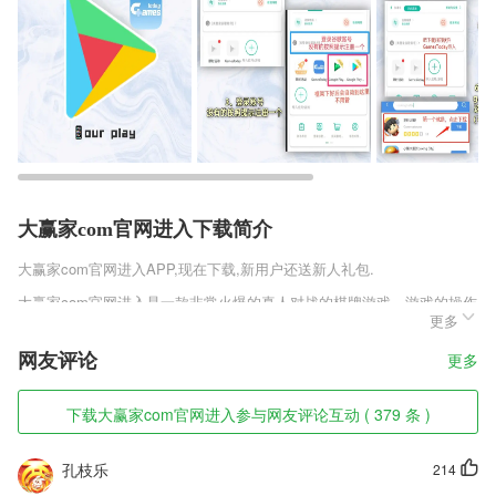
大赢家com官网进入下载简介
大赢家com官网进入
APP,现在下载,新用户还送新人礼包.
大赢家com官网进入是一款非常火爆的真人对战的棋牌游戏，游戏的操作
更多
简单，只需要一键登录就可以进行游戏，强大的防作弊系统为玩家们提供
了保障，能够在游戏中自由的进行游戏，随时都可以进行对局，各种精彩
网友评论
更多
的比赛能够给你展现自己的机会，这里全部都靠实力说话。
大赢家com官网进入软件特色
下载大赢家com官网进入参与网友评论互动 ( 379 条 )
1,涵盖有听、说、读、写等多种方式，学习和练习，双向巩固。
孔枝乐
214
2,【切换日期】