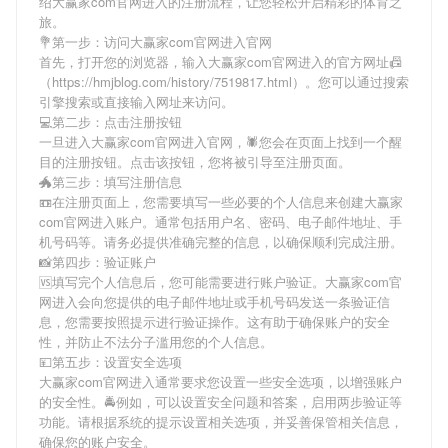
绍
大赢家com官网进入
的注册流程，让您轻松开启精彩的体育之
旅。
💐第一步：访问大赢家com官网进入官网
首先，打开您的浏览器，输入
大赢家com官网进入
的官方网址📠
（https://hmjblog.com/history/7519817.html）。您可以通过搜索
引擎搜索或直接输入网址来访问。
💻第二步：点击注册按钮
一旦进入
大赢家com官网进入
官网，🕷您会在页面上找到一个醒
目的注册按钮。点击该按钮，您将被引导至注册页面。
🐲第三步：填写注册信息
📼在注册页面上，您需要填写一些必要的个人信息来创建
大赢家
com官网进入
账户。通常包括用户名、密码、电子邮件地址、手
机号码等。请务必提供准确完整的信息，以确保顺利完成注册。
📸第四步：验证账户
🆚填写完个人信息后，您可能需要进行账户验证。
大赢家com官
网进入
会向您提供的电子邮件地址或手机号码发送一条验证信
息，您需要按照提示进行验证操作。这有助于确保账户的安全
性，并防止不法分子滥用您的个人信息。
💴第五步：设置安全选项
大赢家com官网进入
通常要求您设置一些安全选项，以增强账户
的安全性。🚔例如，可以设置安全问题和答案，启用两步验证等
功能。请根据系统的提示设置相关选项，并妥善保管相关信息，
确保您的账户安全。