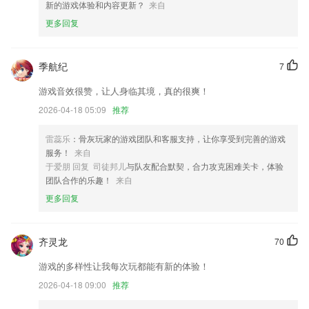
新的游戏体验和内容更新？
来自
酷狗游戏平台官网首页更新了什么?
更多回复
3bug修复
.智能方案再度升级，端午出行靠智行！
季航纪
7
预订成功支持发送邀请函
游戏音效很赞，让人身临其境，真的很爽！
以上就是b体育官方网站的介绍，如果您喜欢这款软件，您可以到应用商
2026-04-18 05:09
推荐
店进行打分评论，说出您的使用经历，以帮助我们更好的对产品进行优化
修改。
雷蕊乐
：骨灰玩家的游戏团队和客服支持，让你享受到完善的游戏
多品牌空调家电支持
服务！
来自
于爱朋 回复 司徒邦儿
与队友配合默契，合力攻克困难关卡，体验
完成适老化改造，新增“关怀模式”；
团队合作的乐趣！
来自
联系我们
更多回复
以上就是酷狗游戏平台官网首页的介绍，如果您喜欢这款软件，您可以到
应用商店进行打分评论，说出您的使用经历，以帮助我们更好的对产品进
行优化修改。
齐灵龙
70
游戏的多样性让我每次玩都能有新的体验！
2026-04-18 09:00
推荐