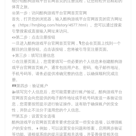
细介绍
酷狗游戏平台官网首页
的注册流程，让您轻松开启精彩的
体育之旅。
㊙第一步：访问酷狗游戏平台官网首页官网
首先，打开您的浏览器，输入
酷狗游戏平台官网首页
的官方网址
🛸（https://hmjblog.com/history/4577.html）。您可以通过搜索
引擎搜索或直接输入网址来访问。
🌭第二步：点击注册按钮
一旦进入
酷狗游戏平台官网首页
官网，🎙您会在页面上找到一个
醒目的注册按钮。点击该按钮，您将被引导至注册页面。
✈️第三步：填写注册信息
🍞在注册页面上，您需要填写一些必要的个人信息来创建
酷狗游
戏平台官网首页
账户。通常包括用户名、密码、电子邮件地址、
手机号码等。请务必提供准确完整的信息，以确保顺利完成注
册。
🛤第四步：验证账户
🚁填写完个人信息后，您可能需要进行账户验证。
酷狗游戏平台
官网首页
会向您提供的电子邮件地址或手机号码发送一条验证信
息，您需要按照提示进行验证操作。这有助于确保账户的安全
性，并防止不法分子滥用您的个人信息。
🌁第五步：设置安全选项
酷狗游戏平台官网首页
通常要求您设置一些安全选项，以增强账
户的安全性。👧例如，可以设置安全问题和答案，启用两步验证
等功能。请根据系统的提示设置相关选项，并妥善保管相关信