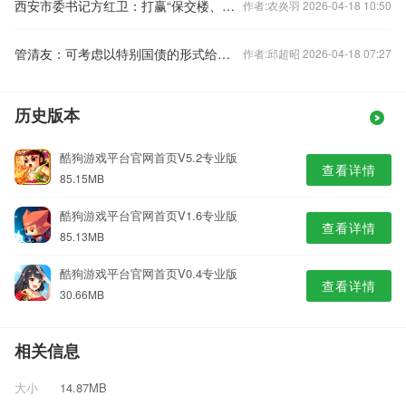
西安市委书记方红卫：打赢“保交楼、保回迁”攻坚战
作者:农炎羽 2026-04-18 10:50
管清友：可考虑以特别国债的形式给老百姓发现金补贴
作者:邱超昭 2026-04-18 07:27
历史版本
酷狗游戏平台官网首页V5.2专业版
查看详情
85.15MB
酷狗游戏平台官网首页V1.6专业版
查看详情
85.13MB
酷狗游戏平台官网首页V0.4专业版
查看详情
30.66MB
相关信息
大小
14.87MB