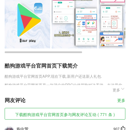
酷狗游戏平台官网首页下载简介
酷狗游戏平台官网首页
APP,现在下载,新用户还送新人礼包.
酷狗游戏平台官网首页是一款顶尖的RPG仙侠冒险对决手游，在这里你
更多
可以游玩到很多新奇仙侠冒险玩法，在游戏中使用强势的功法装备，在这
里进行一段精美的仙侠之旅，上古仙门纵横万里，顶尖的视觉效果为你带
网友评论
更多
来更多新奇的体验以及乐趣，在这里进行非同一般的顶尖探索挑战之旅。
酷狗游戏平台官网首页软件特色
下载酷狗游戏平台官网首页参与网友评论互动 ( 771 条 )
1,【独家题库，分类梳理】
寿中莺
907