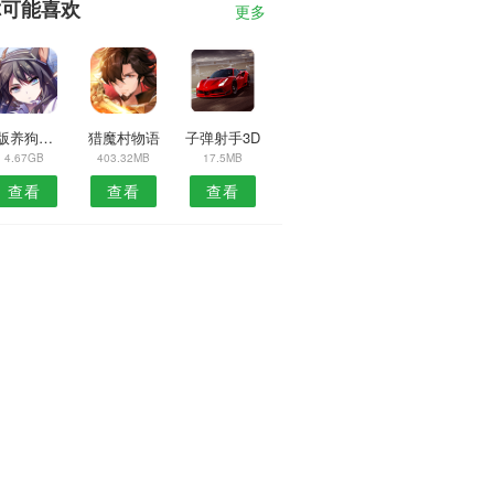
你可能喜欢
更多
模版养狗养殖场2
猎魔村物语
子弹射手3D
4.67GB
403.32MB
17.5MB
查看
查看
查看