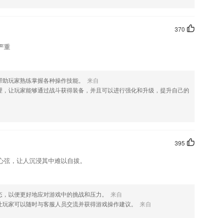
370
严重
帮助玩家熟练掌握各种操作技能。
来自
理，让玩家能够通过战斗获得装备，并且可以进行强化和升级，提升自己的
395
心弦，让人沉浸其中难以自拔。
态，以便更好地应对游戏中的挑战和压力。
来自
让玩家可以随时与客服人员交流并获得游戏操作建议。
来自