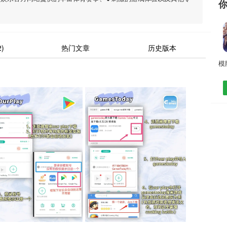
)
热门文章
历史版本