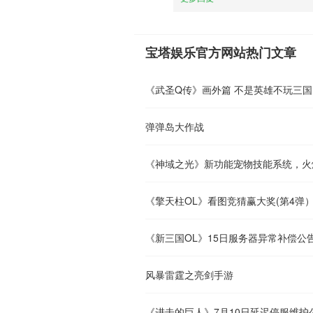
宝塔娱乐官方网站热门文章
《武圣Q传》画外篇 不是英雄不玩三国
弹弹岛大作战
《神域之光》新功能宠物技能系统，火
《擎天柱OL》看图竞猜赢大奖(第4弹
《新三国OL》15日服务器异常补偿公
风暴雷霆之亮剑手游
《进击的巨人》7月10日延迟停服维护