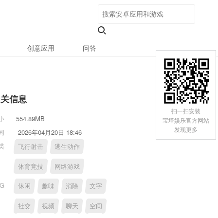
创意应用
问答
相关信息
扫一扫安装
小
554.89MB
宝塔娱乐官方网站
发现更多
间
2026年04月20日 18:46
类
飞行射击
逃生动作
体育竞技
网络游戏
AG
休闲
趣味
消除
文字
社交
视频
聊天
空间