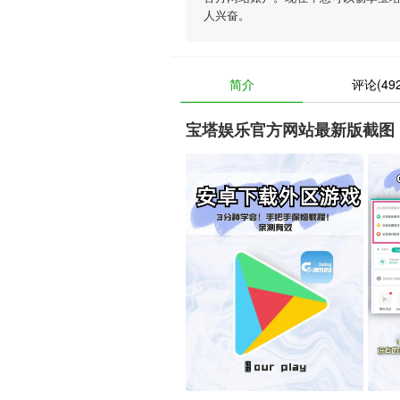
人兴奋。
简介
评论(492
宝塔娱乐官方网站最新版截图