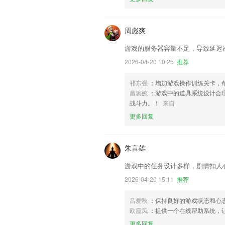
周彪爽
游戏的服务器容量不足，导致延迟
2026-04-20 10:25
推荐
祁东强
：增加游戏操作训练关卡，
昌琬婉
：游戏中的道具系统设计合
战斗力。！
来自
更多回复
朱言雄
游戏中的任务设计多样，剧情扣人
2026-04-20 15:11
推荐
吕爱秋
：保持良好的游戏状态和心
欧霞凤
：提供一个在线帮助系统，
更多回复