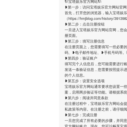
🔌宝塔娱乐官方网站🔌
❥第一步：访问宝塔娱乐官方网站官网
首先，打开您的浏览器，输入宝塔娱
（https://hmjblog.com/hist
❥第二步：点击注册按钮
一旦进入宝塔娱乐官方网站官网，您
册页面。
❥第三步：填写注册信息
在注册页面上，您需要填写一些必要
码、❥电子邮件地址、❥手机号码等。
❥第四步：验证账户
填写完个人信息后，您可能需要进行
发送一条验证信息，您需要按照提示
的个人信息。
❥第五步：设置安全选项
宝塔娱乐官方网站通常要求您设置一
案，启用两步验证等功能。请根据系
❥第六步：阅读并同意条款
在注册过程中，宝塔娱乐官方网站会
私政策等内容。在注册之前，请仔细
❥第七步：完成注册
一旦您完成了所有必要的步骤，并同
官方网站账户。现在，您可以畅享宝