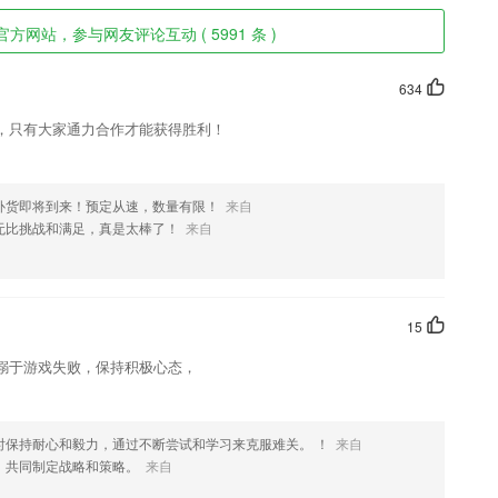
方网站，参与网友评论互动 ( 5991 条 )
634
，只有大家通力合作才能获得胜利！
补货即将到来！预定从速，数量有限！
来自
无比挑战和满足，真是太棒了！
来自
15
溺于游戏失败，保持积极心态，
时保持耐心和毅力，通过不断尝试和学习来克服难关。 ！
来自
，共同制定战略和策略。
来自