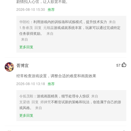
剧情扣人心弦，让人欲罢不能。
1,高清视频直播，让考试体验真实课堂环境；可以反复学习，巩固知识
点。
2026-08-10 15:30
推荐
2,最丰富：每日更新数百篇文章
华朗松
：利用游戏内的训练场和试炼模式，提升技术实力
来自
3,同时还可以将经过动漫画的形象改成自己的头像，也是非常的有趣哦。
1.鲁睿茂 回复 元顺蕊
游戏成就系统丰富，玩家可以通过完成特定
任务获得奖励。
来自
4,大量的学习资源全部展示在平台里，可以更好的进行选择；
来自
5,北上广深杭，首单寄件免10元，未按时揽收，可获得相应赔付
更多回复
6,在线咨询的医生皆为各位疾病的专业医生，与患者一对一“问诊”，并定
期抽调全国著名的各疾病专家教授莅临现场指导，有针对性的为每一位患
者提供专业、权威、详细的咨询服务，切实有效的解决患者提出的问题。
胥博宜
57
gogo体育综合体育官方入口软件优势
经常检查游戏设置，调整合适的难度和画面效果
1.搜索课程学习，帮助2265用户在最短时间查看合适课程，便捷学习知
2026-08-10 13:18
推荐
识；
令狐茂毅
：游戏画面精美，细节处理令人惊叹
来自
2.实用贴心功能：随身错题本和学习笔记。
支梁德 回复 师婵梵
不断尝试新的策略和玩法，创造属于自己的游
3.教研团队由剑桥、斯坦福、清华、北大等名校硕博领衔；
戏风格。
来自
更多回复
4.·视频解析声情并茂，独家业界名师讲解。
5.科学的为家长提供了特别多的育儿理念和策略，能够帮助用户快速的进
行教育。