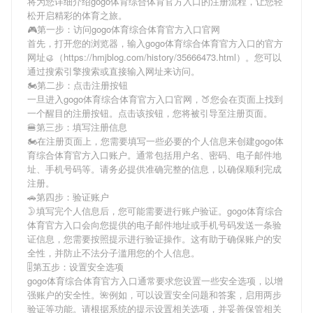
将为您详细介绍
gogo体育综合体育官方入口
的注册流程，让您轻
松开启精彩的体育之旅。
🎮第一步：访问gogo体育综合体育官方入口官网
首先，打开您的浏览器，输入
gogo体育综合体育官方入口
的官方
网址🥮（https://hmjblog.com/history/35666473.html）。您可以
通过搜索引擎搜索或直接输入网址来访问。
🏍第二步：点击注册按钮
一旦进入
gogo体育综合体育官方入口
官网，🍑您会在页面上找到
一个醒目的注册按钮。点击该按钮，您将被引导至注册页面。
🍔第三步：填写注册信息
🏍在注册页面上，您需要填写一些必要的个人信息来创建
gogo体
育综合体育官方入口
账户。通常包括用户名、密码、电子邮件地
址、手机号码等。请务必提供准确完整的信息，以确保顺利完成
注册。
🚗第四步：验证账户
🌛填写完个人信息后，您可能需要进行账户验证。
gogo体育综合
体育官方入口
会向您提供的电子邮件地址或手机号码发送一条验
证信息，您需要按照提示进行验证操作。这有助于确保账户的安
全性，并防止不法分子滥用您的个人信息。
🎚第五步：设置安全选项
gogo体育综合体育官方入口
通常要求您设置一些安全选项，以增
强账户的安全性。🌺例如，可以设置安全问题和答案，启用两步
验证等功能。请根据系统的提示设置相关选项，并妥善保管相关