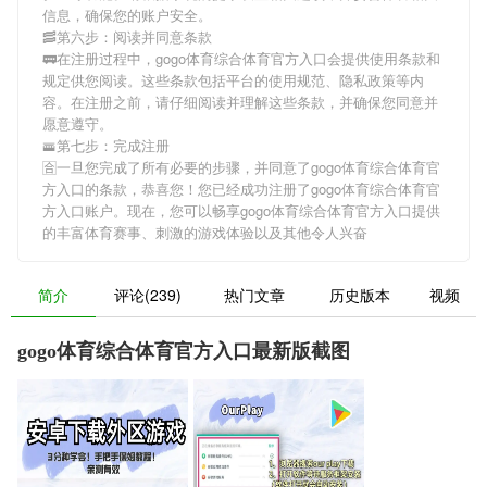
信息，确保您的账户安全。
🥓第六步：阅读并同意条款
🚃在注册过程中，
gogo体育综合体育官方入口
会提供使用条款和
规定供您阅读。这些条款包括平台的使用规范、隐私政策等内
容。在注册之前，请仔细阅读并理解这些条款，并确保您同意并
愿意遵守。
🚟第七步：完成注册
🈴一旦您完成了所有必要的步骤，并同意了
gogo体育综合体育官
方入口
的条款，恭喜您！您已经成功注册了gogo体育综合体育官
方入口账户。现在，您可以畅享
gogo体育综合体育官方入口
提供
的丰富体育赛事、刺激的游戏体验以及其他令人兴奋
简介
评论(239)
热门文章
历史版本
视频
gogo体育综合体育官方入口最新版截图