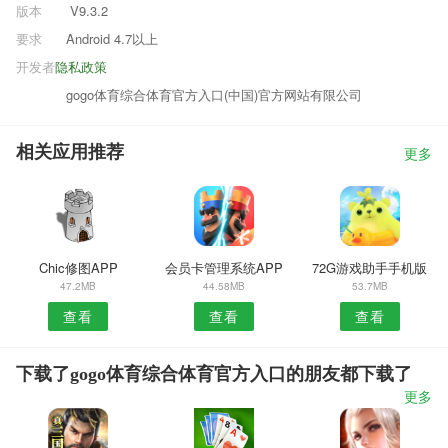
版本
V9.3.2
要求
Android 4.7以上
开发者
隐私政策
gogo体育综合体育官方入口(中国)官方网站有限公司
相关应用推荐
更多
Chic修图APP
会员卡管理系统APP
72G游戏助手手机版
47.2MB
44.58MB
53.7MB
查看
查看
查看
下载了gogo体育综合体育官方入口的朋友都下载了
更多