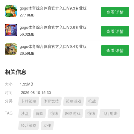
gogo体育综合体育官方入口V9.3专业版
查看详情
27.18MB
gogo体育综合体育官方入口V0.6专业版
查看详情
56.32MB
gogo体育综合体育官方入口V9.4专业版
查看详情
26.59MB
相关信息
大小
1.33MB
时间
2026-08-10 15:30
分类
卡牌策略
体育竞技
策略游戏
枪战
TAG
沙盒
冒险
惊悚
网络游戏
惊悚
飞行射击
经营策略
动作