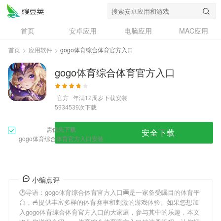
首页
安卓应用
电脑应用
MAC应用
资讯
专题
设计奖
创意应用
首页
>
应用软件
>
gogo体育综合体育官方入口
问答
gogo体育综合体育官方入口
官方
年满12周岁
下载安装
次下载
5934539
需优先下载
安全下载
gogo体育综合体育官方入口安装
小编点评
🕑导语：
gogo体育综合体育官方入口
🚎是一家备受瞩目的体育平
台，🥣提供丰富多样的体育赛事和刺激的游戏体验。如果您想加
入
gogo体育综合体育官方入口
的大家庭，参与其中的乐趣，本文