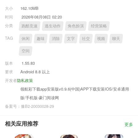
大小
162.10MB
时间
2026年08月08日 02:20
分类
跑酷竞速
逃生动作
角色扮演
经营策略
TAG
休闲
趣味
消除
文字
社交
视频
聊天
空间
版本
1.55.83
要求
Android 8.8 以上
开发者
隐私政策
领航彩下载app安装版v0.9.6(中国)APP下载安装IOS/安卓通用
版/手机版-豪门阅读网
备案号：豫B2-20030028-29
相关应用推荐
更多