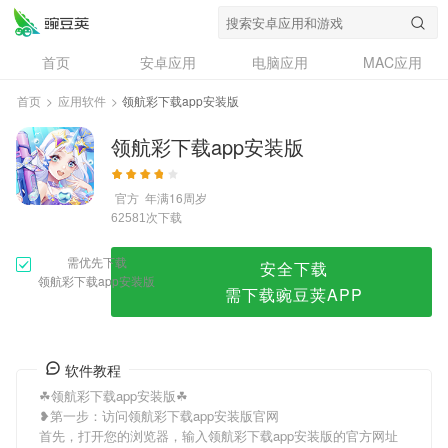
领航彩下载app安装版
首页
安卓应用
电脑应用
MAC应用
资讯
专题
设计奖
创意应用
首页
>
应用软件
>
领航彩下载app安装版
问答
领航彩下载app安装版
官方
年满16周岁
次下载
62581
需优先下载
安全下载
领航彩下载app安装版
需下载豌豆荚APP
软件教程
☘领航彩下载app安装版☘
❥第一步：访问领航彩下载app安装版官网
首先，打开您的浏览器，输入领航彩下载app安装版的官方网址