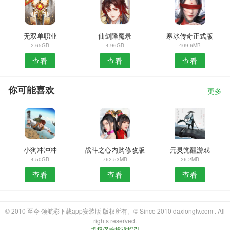
无双单职业
仙剑降魔录
寒冰传奇正式版
2.65GB
4.96GB
409.6MB
查看
查看
查看
你可能喜欢
更多
小狗冲冲冲
战斗之心内购修改版
元灵觉醒游戏
4.50GB
762.53MB
26.2MB
查看
查看
查看
© 2010 至今 领航彩下载app安装版 版权所有。© Since 2010 daxiongtv.com . All
rights reserved.
版权保护投诉指引