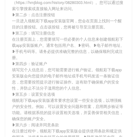
（https://hmjblog.com/history/08280303.html）。您可以通过搜
索引擎搜索或直接输入网址来访问。
❥第二步：点击注册按钮
一旦进入领航彩下载app安装版官网，您会在页面上找到一个醒
目的注册按钮。点击该按钮，您将被引导至注册页面。
❥第三步：填写注册信息
在注册页面上，您需要填写一些必要的个人信息来创建领航彩下
载app安装版账户。通常包括用户名、❥密码、❥电子邮件地址、
❥手机号码等。请务必提供准确完整的信息，以确保顺利完成注
册。
❥第四步：验证账户
填写完个人信息后，您可能需要进行账户验证。领航彩下载app
安装版会向您提供的电子邮件地址或手机号码发送一条验证信
息，您需要按照提示进行验证操作。这有助于确保账户的安全
性，并防止不法分子滥用您的个人信息。
❥第五步：设置安全选项
领航彩下载app安装版通常要求您设置一些安全选项，以增强账
户的安全性。例如，可以设置安全问题和答案，启用两步验证等
功能。请根据系统的提示设置相关选项，并妥善保管相关信息，
确保您的账户安全。
❥第六步：阅读并同意条款
在注册过程中，领航彩下载app安装版会提供使用条款和规定供
您阅读。这些条款包括平台的使用规范、❥隐私政策等内容。在