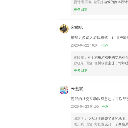
贾苛瑾 回复 党军妹
游戏的副本设计
支持回车保存命令（方便手表用户使用）
更多回复
1新增图形验证码功能；
联系我们
宋腾纨
以上就是西瓜体育的介绍，如果您喜欢这
我们更好的对产品进行优化修改。
增加更多多人游戏模式，让用户能
2026-04-22 16:04
推荐
霍民枝
：善于利用游戏中的交易和
徐晓东 回复 璐树
珍贵宝珠，增加
更多回复
云燕震
游戏的社交互动很有意思，可以结
2026-04-23 01:55
推荐
谢杰亚
：今天终于解锁了新的地图
袁天晓 回复 方秋萱
设计一个商城