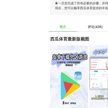
🚆一旦您完成了所有必要的步骤，并
现在，您可以畅享
西瓜体育
提供的丰
简介
评论(436)
西瓜体育最新版截图