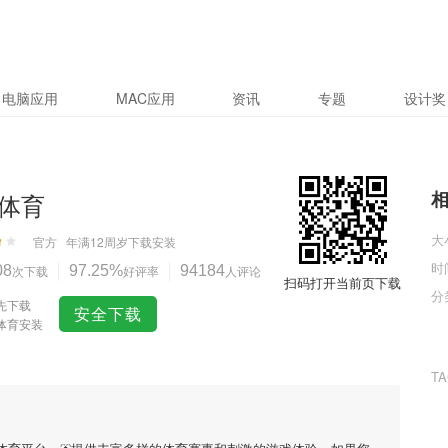
电脑应用
MAC应用
资讯
专题
设计奖
体育
大
官方
年满12周岁
下载安装
时
08
次下载
97.25%
好评率
94184
人评论
扫码打开当前页下载
分
先下载
安全下载
体育安装
T