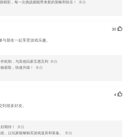
很精彩，每一次挑战都能带来新的策略和快乐！
来自
；
30
款软件，您可以到应用商店进行打分评论，说出您的使用经历，以帮助
够与朋友一起享受游戏乐趣。
合作机制，与其他玩家互惠互利
来自
经验获取，快速升级！
来自
4
交到很多好友。
，好期待！
来自
系统，让玩家能够购买游戏道具和装备。
来自