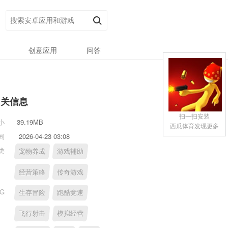
创意应用
问答
相关信息
扫一扫安装
小
39.19MB
西瓜体育发现更多
间
2026-04-23 03:08
类
宠物养成
游戏辅助
经营策略
传奇游戏
AG
生存冒险
跑酷竞速
飞行射击
模拟经营