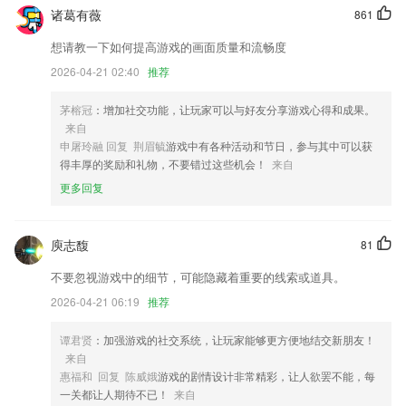
部分页面排版优化
诸葛有薇
861
小末祝你新年快乐，喜迎佳节放大招，快接：
想请教一下如何提高游戏的画面质量和流畅度
更新了剪辑拼接的速度
2026-04-21 02:40
推荐
用户可随时查询在线咨询结果
茅榕冠
：增加社交功能，让玩家可以与好友分享游戏心得和成果。
以上就是天博app的介绍，如果您喜欢这款软件，您可以到应用商店进行
来自
打分评论，说出您的使用经历，以帮助我们更好的对产品进行优化修改。
申屠玲融 回复 荆眉毓
游戏中有各种活动和节日，参与其中可以获
得丰厚的奖励和礼物，不要错过这些机会！
来自
普卡会员放开申请实体卡权利
更多回复
联系我们
以上就是森林舞会官网入口的介绍，如果您喜欢这款软件，您可以到应用
商店进行打分评论，说出您的使用经历，以帮助我们更好的对产品进行优
庾志馥
81
化修改。
不要忽视游戏中的细节，可能隐藏着重要的线索或道具。
2026-04-21 06:19
推荐
谭君贤
：加强游戏的社交系统，让玩家能够更方便地结交新朋友！
来自
惠福和 回复 陈威娥
游戏的剧情设计非常精彩，让人欲罢不能，每
一关都让人期待不已！
来自