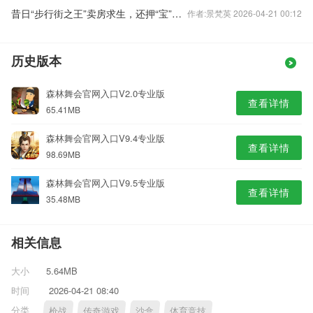
昔日“步行街之王”卖房求生，还押“宝”千元羽绒服
作者:景梵英 2026-04-21 00:12
历史版本
森林舞会官网入口V2.0专业版
查看详情
65.41MB
森林舞会官网入口V9.4专业版
查看详情
98.69MB
森林舞会官网入口V9.5专业版
查看详情
35.48MB
相关信息
大小
5.64MB
时间
2026-04-21 08:40
分类
枪战
传奇游戏
沙盒
体育竞技