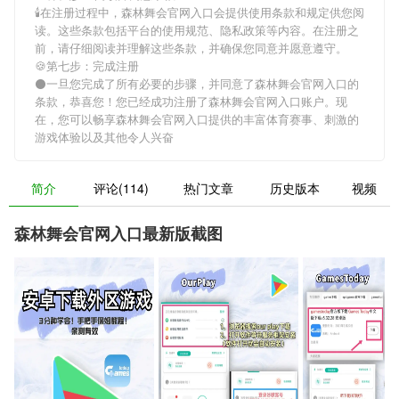
🕯在注册过程中，
森林舞会官网入口
会提供使用条款和规定供您阅
读。这些条款包括平台的使用规范、隐私政策等内容。在注册之
前，请仔细阅读并理解这些条款，并确保您同意并愿意遵守。
🍪第七步：完成注册
⚫一旦您完成了所有必要的步骤，并同意了
森林舞会官网入口
的
条款，恭喜您！您已经成功注册了森林舞会官网入口账户。现
在，您可以畅享
森林舞会官网入口
提供的丰富体育赛事、刺激的
游戏体验以及其他令人兴奋
简介
评论(114)
热门文章
历史版本
视频
森林舞会官网入口最新版截图