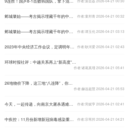
9连胜！国乒8-1击败韩国队，拿下混合团体世界杯冠军
作者:裴芸荔 2026-04-21 00:30
邺城肇始——考古揭示埋藏千年的中国都城秘密
作者:童邦青 2026-04-21 00:32
邺城肇始——考古揭示埋藏千年的中国都城秘密
作者:谭玉伦 2026-04-21 03:13
2023年中央经济工作会议，定调明年经济工作
作者:耿河爱 2026-04-21 02:43
环球时报社评：中越关系再上“新高度”令人期待
作者:诸葛真瑾 2026-04-21 05:41
26地物价下降，这三地“八连降”，你家呢？
作者:赫连超慧 2026-04-21 05:53
今天，一起传递，向南京大屠杀遇难同胞致哀！
作者:劳妮亨 2026-04-21 02:41
中疾控：11月份新增新冠病毒感染重症病例135例
作者:宗苇邦 2026-04-21 04:21