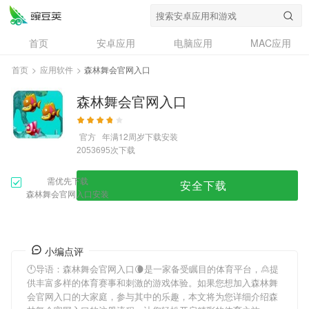
首页
安卓应用
电脑应用
MAC应用
资讯
专题
设计奖
创意应用
首页
>
应用软件
>
森林舞会官网入口
问答
森林舞会官网入口
官方
年满12周岁
下载安装
次下载
2053695
需优先下载
安全下载
森林舞会官网入口安装
小编点评
🕚导语：
森林舞会官网入口
🌘是一家备受瞩目的体育平台，🙎提
供丰富多样的体育赛事和刺激的游戏体验。如果您想加入
森林舞
会官网入口
的大家庭，参与其中的乐趣，本文将为您详细介绍
森