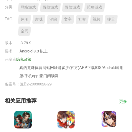
分类
网络游戏
冒险游戏
冒险游戏
策略游戏
TAG
休闲
趣味
消除
文字
社交
视频
聊天
空间
版本
3.79.9
要求
Android 8.3 以上
开发者
隐私政策
真的龙珠体育网站网址是多少(官方)APP下载IOS/Android通用
版/手机app-豪门阅读网
备案号：豫B2-20030028-29
相关应用推荐
更多