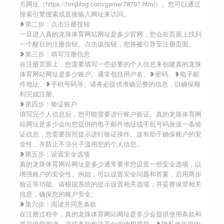
方网址（https://hmjblog.com/game/78707.html）。您可以通过
搜索引擎搜索或直接输入网址来访问。
❥第二步：点击注册按钮
一旦进入真的龙珠体育网站网址是多少官网，您会在页面上找到
一个醒目的注册按钮。点击该按钮，您将被引导至注册页面。
❥第三步：填写注册信息
在注册页面上，您需要填写一些必要的个人信息来创建真的龙珠
体育网站网址是多少账户。通常包括用户名、❥密码、❥电子邮
件地址、❥手机号码等。请务必提供准确完整的信息，以确保顺
利完成注册。
❥第四步：验证账户
填写完个人信息后，您可能需要进行账户验证。真的龙珠体育网
站网址是多少会向您提供的电子邮件地址或手机号码发送一条验
证信息，您需要按照提示进行验证操作。这有助于确保账户的安
全性，并防止不法分子滥用您的个人信息。
❥第五步：设置安全选项
真的龙珠体育网站网址是多少通常要求您设置一些安全选项，以
增强账户的安全性。例如，可以设置安全问题和答案，启用两步
验证等功能。请根据系统的提示设置相关选项，并妥善保管相关
信息，确保您的账户安全。
❥第六步：阅读并同意条款
在注册过程中，真的龙珠体育网站网址是多少会提供使用条款和
规定供您阅读。这些条款包括平台的使用规范、❥隐私政策等内