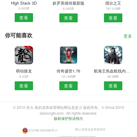
High Stack 3D
妖罗英雄传最新版
擂台之王
5.40GB
6.29GB
787.31MB
查看
查看
查看
你可能喜欢
更多
萌动接龙
传奇盛世1.76
航海王热血航线内测版
9.5GB
131.86MB
82.6MB
查看
查看
查看
© 2010 至今 真的龙珠体育网站网址是多少 版权所有。© Since 2010
daxiongtv.com . All rights reserved.
版权保护投诉指引
网上有害信息举报专区
京ICP备19043480号-2
・