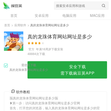
真的龙珠体育网站网址是多少
首页
安卓应用
电脑应用
MAC应用
资讯
专题
设计奖
创意应用
首页
>
应用软件
>
真的龙珠体育网站网址是多少
问答
真的龙珠体育网站网址是多少
官方
年满16周岁
下载安装
次下载
48884
需优先下载
安全下载
真的龙珠体育网站网址是多少
需下载豌豆荚APP
软件教程
🈯真的龙珠体育网站网址是多少🈯
❥第一步：访问真的龙珠体育网站网址是多少官网
首先，打开您的浏览器，输入真的龙珠体育网站网址是多少的官