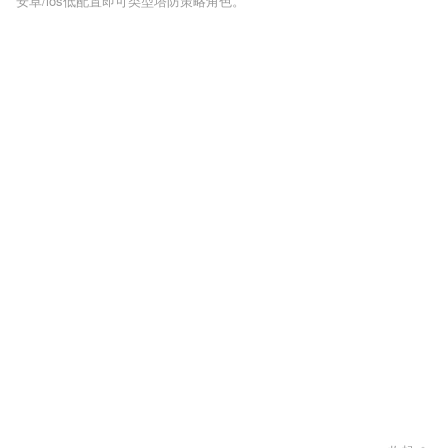
安卓/ios低配置即可类型塔防策略角色。