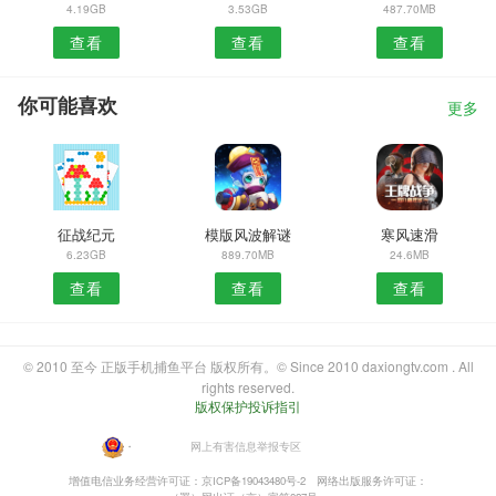
4.19GB
3.53GB
487.70MB
查看
查看
查看
你可能喜欢
更多
征战纪元
模版风波解谜
寒风速滑
6.23GB
889.70MB
24.6MB
查看
查看
查看
© 2010 至今 正版手机捕鱼平台 版权所有。© Since 2010 daxiongtv.com . All
rights reserved.
版权保护投诉指引
・
网上有害信息举报专区
增值电信业务经营许可证：京ICP备19043480号-2
网络出版服务许可证：