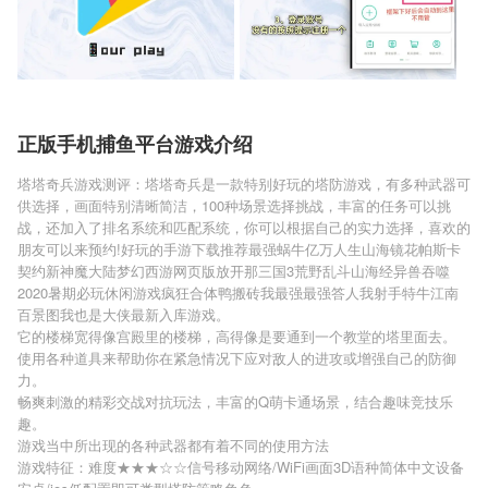
正版手机捕鱼平台游戏介绍
塔塔奇兵游戏测评：塔塔奇兵是一款特别好玩的塔防游戏，有多种武器可
供选择，画面特别清晰简洁，100种场景选择挑战，丰富的任务可以挑
战，还加入了排名系统和匹配系统，你可以根据自己的实力选择，喜欢的
朋友可以来预约!好玩的手游下载推荐最强蜗牛亿万人生山海镜花帕斯卡
契约新神魔大陆梦幻西游网页版放开那三国3荒野乱斗山海经异兽吞噬
2020暑期必玩休闲游戏疯狂合体鸭搬砖我最强最强答人我射手特牛江南
百景图我也是大侠最新入库游戏。
它的楼梯宽得像宫殿里的楼梯，高得像是要通到一个教堂的塔里面去。
使用各种道具来帮助你在紧急情况下应对敌人的进攻或增强自己的防御
力。
畅爽刺激的精彩交战对抗玩法，丰富的Q萌卡通场景，结合趣味竞技乐
趣。
游戏当中所出现的各种武器都有着不同的使用方法
游戏特征：难度★★★☆☆信号移动网络/WiFi画面3D语种简体中文设备