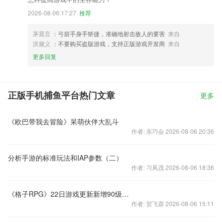
2026-08-06 17:27
推荐
茅晨言
：弓箭手身手矫捷，准确地射击敌人的要害
来自
洪黛义
：不要购买盗版游戏，支持正版游戏开发商
来自
更多回复
正版手机捕鱼平台热门文章
更多
《欧巴带我去冒险》呆萌伙伴大乱斗
作者: 东巧会 2026-08-06 20:36
分析手游的标准玩法和IAP参数（二）
作者: 习凤茂 2026-08-06 18:36
《格子RPG》22日游戏更新新增90级荒野副本
作者: 贺飞蓉 2026-08-06 15:11