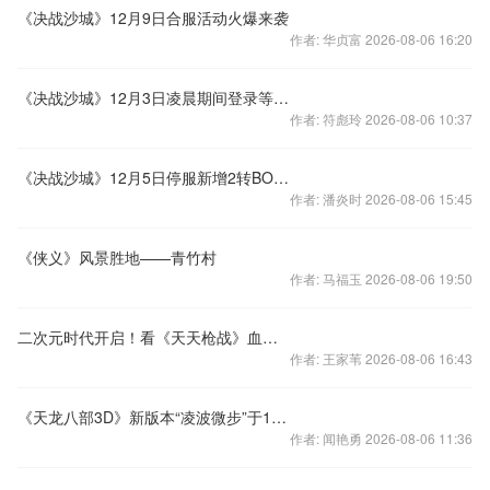
《决战沙城》12月9日合服活动火爆来袭
作者: 华贞富 2026-08-06 16:20
《决战沙城》12月3日凌晨期间登录等异常通知
作者: 符彪玲 2026-08-06 10:37
《决战沙城》12月5日停服新增2转BOSS秘境
作者: 潘炎时 2026-08-06 15:45
《侠义》风景胜地——青竹村
作者: 马福玉 2026-08-06 19:50
二次元时代开启！看《天天枪战》血色萝莉扛枪卖命
作者: 王家苇 2026-08-06 16:43
《天龙八部3D》新版本“凌波微步”于12月11日开启
作者: 闻艳勇 2026-08-06 11:36