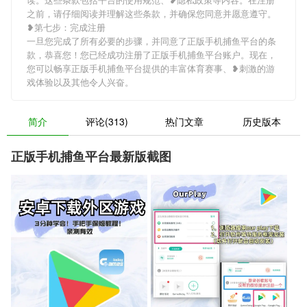
之前，请仔细阅读并理解这些条款，并确保您同意并愿意遵守。
❥第七步：完成注册
一旦您完成了所有必要的步骤，并同意了正版手机捕鱼平台的条
款，恭喜您！您已经成功注册了正版手机捕鱼平台账户。现在，
您可以畅享正版手机捕鱼平台提供的丰富体育赛事、❥刺激的游
戏体验以及其他令人兴奋。
简介
评论(313)
热门文章
历史版本
正版手机捕鱼平台最新版截图