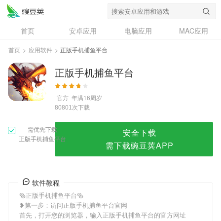
正版手机捕鱼平台
首页
安卓应用
电脑应用
MAC应用
资讯
专题
设计奖
创意应用
首页
>
应用软件
>
正版手机捕鱼平台
问答
正版手机捕鱼平台
官方
年满16周岁
次下载
80801
需优先下载
安全下载
正版手机捕鱼平台
需下载豌豆荚APP
软件教程
🥯正版手机捕鱼平台🥯
❥第一步：访问正版手机捕鱼平台官网
首先，打开您的浏览器，输入正版手机捕鱼平台的官方网址