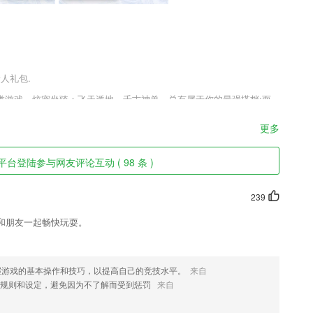
新人礼包.
类游戏，炫宠坐骑：飞天遁地，千古神兽，总有属于你的最强搭档;而
学习到全新的武功秘籍，还可以自行打通自己的任督二脉，总是有人
事情发生，确实善与恶只在一念之间，不论是什么方式，您都是需要这
更多
们一起修仙，趣味多多。
台登陆参与网友评论互动 ( 98 条 )
帮你找出错题，支持批改中小学全年级数学作业
239
作物生长过程的全面监测;
和朋友一起畅快玩耍。
体态修复很轻松
厚；
握游戏的基本操作和技巧，以提高自己的竞技水平。
来自
戏规则和设定，避免因为不了解而受到惩罚
来自
趣