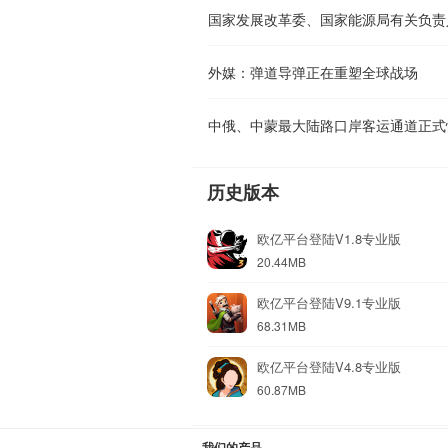
外媒：弹道导弹正在重塑全球战场
中俄、中蒙最大陆路口岸客运通道正式
历史版本
欧亿平台登陆V1.8专业版
20.44MB
欧亿平台登陆V9.1专业版
68.31MB
欧亿平台登陆V4.8专业版
60.87MB
我们的产品