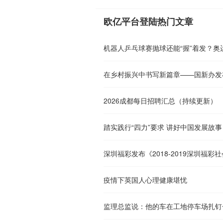
欧亿平台登陆热门文章
机器人乒乓球赛抛球还能“握”着发？
2026成都每日招聘汇总（持续更新）
踏实践行“四力”要求 讲好中国发展故事
深圳福彩发布《2018-2019深圳福彩
疫情下英国人心理健康堪忧
监理总监说：他的车在工地停车场扎钉