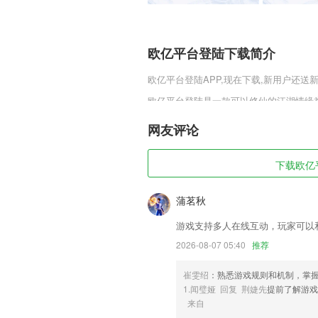
欧亿平台登陆下载简介
欧亿平台登陆
APP,现在下载,新用户还送
欧亿平台登陆是一款可以修仙的江湖情缘
且这里还包含了更多不同的门派，您可以
说，行走在江湖之中，总会有身不由己的
网友评论
种舍生取义的方式去活着，还可以和美女
欧亿平台登陆软件特色
下载欧亿平
1,作业批改:数学作业轻轻一拍，一秒钟
蒲茗秋
2,+ 从土地到气候，从农资到农服，加上
游戏支持多人在线互动，玩家可以
3,海量谱库 畅弹无限
2026-08-07 05:40
推荐
4,产后修复：让身体状态回归自然平衡，
5,出售价之间差距较大，商品利润比较丰
崔雯绍
：熟悉游戏规则和机制，掌
1.闻璧娅 回复 荆婕先
提前了解游
6,图片翻译：随时随地拍照取词，新颖有
来自
欧亿平台登陆软件优势