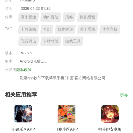
时间
2026-04-23 01:35
分类
赛车竞速
动作冒险
策略
模拟经营
TAG
卡牌策略
奇幻
找物解谜
关卡塔防
体育竞技
飞行射击
卡牌对战
游戏工具
版本
V8.6.1
要求
Android 4.9以上
开发者
隐私政策
彩票app软件下载苹果手机(中国)官方网站有限公司
相关应用推荐
更多
汇银乐享APP
叮咚小区APP
捎带脚安卓版