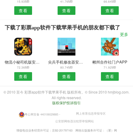
15.93MB
41.76MB
66.64MB
查看
查看
查看
下载了彩票app软件下载苹果手机的朋友都下载了
更多
物流小秘司机版安卓版
尖兵手机修改器安卓版
郴州合作社门户APP
72.36MB
80.74MB
71.92MB
查看
查看
查看
© 2010 至今 彩票app软件下载苹果手机 版权所有。© Since 2010 hmjblog.com.
All rights reserved.
版权保护投诉指引
网上有害信息举报专区
粤公网安备 440106029885
・
公安部网络违法犯罪举报网站
增值电信业务经营许可证：京B2-201797163
网络出版服务许可证：（署）网