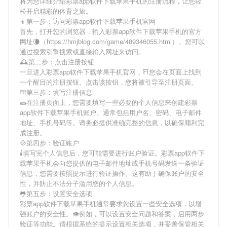
将为您详细介绍
彩票app软件下载苹果手机
的注册流程，让您轻
松开启精彩的体育之旅。
👦第一步：访问彩票app软件下载苹果手机官网
首先，打开您的浏览器，输入
彩票app软件下载苹果手机
的官方
网址🌘（https://hmjblog.com/game/489346055.html）。您可以
通过搜索引擎搜索或直接输入网址来访问。
🕰第二步：点击注册按钮
一旦进入
彩票app软件下载苹果手机
官网，⛩您会在页面上找到
一个醒目的注册按钮。点击该按钮，您将被引导至注册页面。
🌁第三步：填写注册信息
🌯在注册页面上，您需要填写一些必要的个人信息来创建
彩票
app软件下载苹果手机
账户。通常包括用户名、密码、电子邮件
地址、手机号码等。请务必提供准确完整的信息，以确保顺利完
成注册。
🍪第四步：验证账户
🕯填写完个人信息后，您可能需要进行账户验证。
彩票app软件下
载苹果手机
会向您提供的电子邮件地址或手机号码发送一条验证
信息，您需要按照提示进行验证操作。这有助于确保账户的安全
性，并防止不法分子滥用您的个人信息。
🐸第五步：设置安全选项
彩票app软件下载苹果手机
通常要求您设置一些安全选项，以增
强账户的安全性。👁例如，可以设置安全问题和答案，启用两步
验证等功能。请根据系统的提示设置相关选项，并妥善保管相关