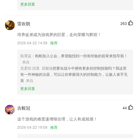
更多回复
4.达到0.1音分以上的检测精度
5.首页资源增加课程模块
雷欢朗
263
6.支持对照朗诵、逐句跟读、文本默写功能，对孩子学习国学诗词有帮
助。
培养徒弟成为游戏界的巨星，走向荣耀与辉煌！
彩票app软件下载苹果手机更新了什么?
2026-04-22 14:58
推荐
app icon清晰度优化
陈霄蓝
：刚刚加入公会，希望能找到一些有经验的前辈来指导我！
来自
开发商：肖子龙
党柔恒 回复 屈颖瑞
想要在战斗中拥有更多的控制技能吗？我这里
修复切换失败问题
有一件神秘的法器，可以让你掌握强大的控制能力，让敌人束手无
策
来自
优化交易提示音，声音更大更稳定
更多回复
以上就是开云(中国)Kaiyun的介绍，如果您喜欢这款软件，您可以到应用
商店进行打分评论，说出您的使用经历，以帮助我们更好的对产品进行优
化修改。
吉毅冠
44
支持抖音第三方登录，使用更便捷
这个游戏的难度递增很合理，让人有成就感！
联系我们
2026-04-22 19:09
推荐
以上就是彩票app软件下载苹果手机的介绍，如果您喜欢这款软件，您可
以到应用商店进行打分评论，说出您的使用经历，以帮助我们更好的对产