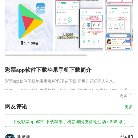
彩票app软件下载苹果手机下载简介
彩票app软件下载苹果手机
APP,现在下载,新用户还送新人礼包.
彩票app软件下载苹果手机是一款经典神话故事改编而来的动作仙侠手
更多
游。绚丽的3D粒子酷炫技能以及扣人心弦的故事情节让玩家爱不释手。
为玩家呈现了一个血雨腥风的乱世江湖，规则道义不复存在，你可以纵容
网友评论
更多
心中的恶念，武林动荡。各方英豪化身精美人物，为君助阵，称霸一方，
扫荡乱世江湖!游戏以武侠修仙为主要的玩法，拥有华丽精美的场景画
面，酷炫呆萌的萌宠坐骑，精彩刺激的玩法剧情，玩家可以在这里热血闯
下载彩票app软件下载苹果手机参与网友评论互动 ( 358 条 )
荡江湖，书写属于你的江湖神话故事!
彩票app软件下载苹果手机软件特色
张承菲
664