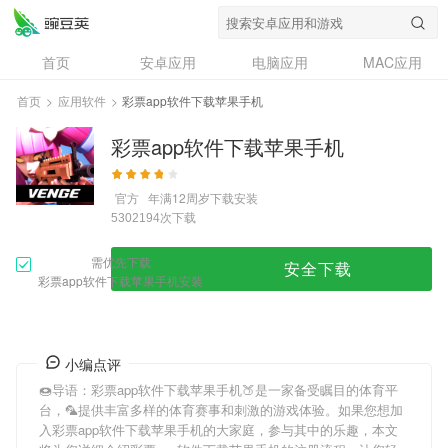
首页
安卓应用
电脑应用
MAC应用
资讯
专题
设计奖
创意应用
首页
>
应用软件
>
彩票app软件下载苹果手机
问答
彩票app软件下载苹果手机
官方
年满12周岁
下载安装
次下载
5302194
需优先下载
安全下载
彩票app软件下载苹果手机安装
小编点评
🍩导语：
彩票app软件下载苹果手机
🍑是一家备受瞩目的体育平
台，🦜提供丰富多样的体育赛事和刺激的游戏体验。如果您想加
入
彩票app软件下载苹果手机
的大家庭，参与其中的乐趣，本文