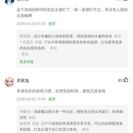
1,提供一站式3D打印服务，业务涵盖：三维扫描、3D建模、3D打印、喷
这个游戏的BOSS实在太难打了，我一直都打不过，有没有人能给
涂、丝印、小批量生产等领域，可为高端制造、精准医疗、创新教育、定
点攻略啊
制消费、文创等领域用户提供“3D数字化—智能设计—3D打印”系统解决
2026-04-23 01:35
推荐
方案。
2,Ins网红日杂风滤镜，使用场景全覆盖，自拍、美食、建筑、风景，只
童国眉
：设计有趣的小游戏和彩蛋，增加游戏的乐趣和惊喜
来自
需要一个滤镜，瞬间提升照片质感！
1.司柔言 回复 罗融睿
希望能增加更多的角色选择，让玩家有更多
的自由度和选择。
来自
3,无限容量，无限照片和视频数量，手机有多少容量就能装多少照片。
来自
4,【站点查询】随时查看附近地铁站、出入口、卫生间及地铁延误资讯
更多回复
5,资深大咖干货分享
6,中国烟草网络学院为客户提供了建立企业社交网络、通过爱问、社区实
房紫逸
63
现点对点的沟通交流以及与学员建立实时连接的能力。
养成良好的游戏习惯，合理安排时间，避免沉迷游戏
彩票app软件下载苹果手机软件优势
2026-04-22 15:45
推荐
1.系统推出了找拼音、找汉字、组词、学汉字等学习场景，同时配有优美
动听的游戏背景音乐
仲辉强
：高级魔法师出售一件法杖，拥有强大的法术威力，快来购
买吧
来自
2.情景化的学习模式
祝若厚 回复 池亨萍
游戏的养成系统非常丰富，可以自由搭配装备
3.无论识字卡还是识图卡，素材全都是生活中日常熟悉的内容，卡片制作
和技能，打造出属于自己的强大角色。
来自
精美的同时，孩子学习也更容易接收