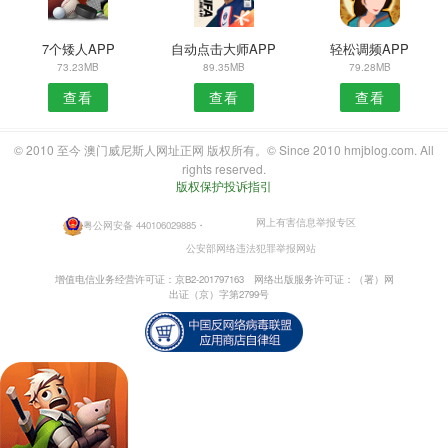
7个矮人APP
自动点击大师APP
轻松调频APP
73.23MB
89.35MB
79.28MB
查看
查看
查看
© 2010 至今 澳门威尼斯人网址正网 版权所有。© Since 2010 hmjblog.com. All
rights reserved.
版权保护投诉指引
网上有害信息举报专区
粤公网安备 440106029885
・
公安部网络违法犯罪举报网站
增值电信业务经营许可证：京B2-201797163
网络出版服务许可证：（署）网
出证（京）字第2799号