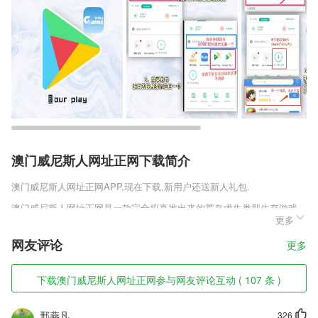
澳门威尼斯人网址正网下载简介
澳门威尼斯人网址正网
APP,现在下载,新用户还送新人礼包.
澳门威尼斯人网址正网是一款完全拟真推出来的荒岛求生类型生存游戏，
更多
在这里开局任何东西都没有，你需要去想办法进行生存，需要去尝试着去
探索荒郊野外之中，找寻一切可供利用的食物，找到安全性的地步去建造
网友评论
更多
属于自己的基地，任何时候需要去保护自己的安全。
澳门威尼斯人网址正网软件特色
下载澳门威尼斯人网址正网参与网友评论互动 ( 107 条 )
1,打造一个政务信息集合、便民服务集合、政务服务集合的一个城市生活
服务总入口。
邢燕凡
326