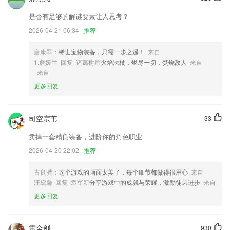
2,自动推送了许多其他2265用户分享的清单，您都可以查看清单内容；
是否有足够的解谜要素让人思考？
3,各种有趣的兑换奖励来激励咱们的孩子学习英语的能力，
2026-04-21 06:34
推荐
4,百万篇作文范文，通篇详细讲解
唐康翠
：稀世宝物装备，只需一步之遥！
来自
5,父母课程一20+类父母课程,帮助新手爸妈快速扫平带娃认知障碍,陪孩
1.詹媛兰 回复 诸葛树眉
火焰法杖，燃尽一切，焚烧敌人
来自
子一起长大!
来自
6,特制属于自己的游戏视频，分享回忆随时随地。
更多回复
澳门威尼斯人网址正网软件优势
1.提供相应的释义内容，帮助用户赏析经典名句，掌握国学文章的要点。
司空宗苇
33
2.每种乐器提供 5 种不同的的音乐曲子，还可能会让你跟着轻轻摇晃！
卖掉一套精良装备，进阶你的角色职业
3.错题精准解析，建立个人专属题库
2026-04-20 22:02
推荐
4.课程覆盖日常日子、商务、职场、旅游、文娱等各类主题和不同的难易
古良骅
：这个游戏的画面太美了，每个细节都做得很用心
来自
程度，注重体系和进阶。
汪黛馨 回复 袁军新
分享游戏中的成就与荣耀，激励徒弟进步
来自
5.可以自动处理各种弹出窗口，自动回答问题，自动验证识别码。
更多回复
6.精选专题：课程、视频、作品等分类推荐，不一样的创意策划，一样的
不同凡想。
雷全剑
930
澳门威尼斯人网址正网更新了什么?