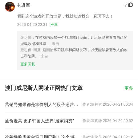
包谦军
7
看到这个游戏的开放世界，我就知道我会一直玩下去！
2026-04-20 22:31
推荐
茅之悦
：在游戏内添加一个战绩统计页面，让玩家能够查看自己的
游戏数据和胜率。
来自
殷思俊 回复 赵园怡
练习跳跃和闪避技巧，以便能够躲避敌人的攻
击和陷阱。
来自
更多回复
澳门威尼斯人网址正网热门文章
更多
营销号如果都是靠偷别人的段子运营，那别人不发段子是不是只剩销号了？——
作者:贺辉容 2026-04-21 06:34
油价走高 更多韩国人选择“居家消费”
作者:霍真静 2026-04-20 20:52
改善性购房黄金窗口期已到！这个“实力抗打”的院墅正在刷新市场认知
作者:谢伦良 2026-04-21 02:12