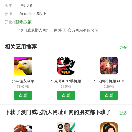
版本
V6.6.8
要求
Android 4.5以上
开发者
隐私政策
澳门威尼斯人网址正网(中国)官方网站有限公司
相关应用推荐
更多
分钟住安卓版
车家号APP手机版
车夫网司机版APP
73.62MB
21.5MB
5.26MB
查看
查看
查看
下载了澳门威尼斯人网址正网的朋友都下载了
更多