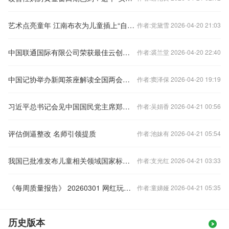
艺术点亮童年 江南布衣为儿童插上“自由想象的翅膀”
作者:党黛雪 2026-04-20 21:03
中国联通国际有限公司荣获最佳云创新奖
作者:裘兰堂 2026-04-20 22:40
中国记协举办新闻茶座解读全国两会精神
作者:窦泽保 2026-04-20 19:19
习近平总书记会见中国国民党主席郑丽文
作者:吴娟香 2026-04-21 00:56
评估倒逼整改 名师引领提质
作者:池妹有 2026-04-21 05:54
我国已批准发布儿童相关领域国家标准210余项
作者:支光红 2026-04-21 03:33
《每周质量报告》 20260301 网红玩具背后的“隐形伤害”
作者:童娣娅 2026-04-21 05:35
历史版本