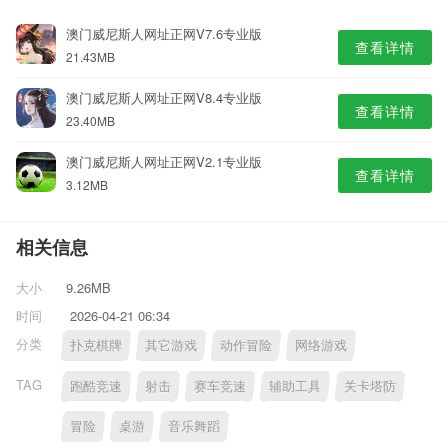
澳门威尼斯人网址正网V7.6专业版
查看详情
21.43MB
澳门威尼斯人网址正网V8.4专业版
查看详情
23.40MB
澳门威尼斯人网址正网V2.1专业版
查看详情
3.12MB
相关信息
大小
9.26MB
时间
2026-04-21 06:34
分类
扑克棋牌
其它游戏
动作冒险
网络游戏
TAG
跑酷竞速
射击
赛车竞速
辅助工具
关卡塔防
冒险
桌游
音乐舞蹈