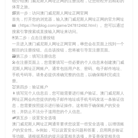
细介绍
澳门威尼斯人网址正网
的注册流程，让您轻松开启精彩的
体育之旅。
🥓第一步：访问澳门威尼斯人网址正网官网
首先，打开您的浏览器，输入
澳门威尼斯人网址正网
的官方网址
🚋（https://hmjblog.com/game/247812492.html）。您可以通过
搜索引擎搜索或直接输入网址来访问。
🖲第二步：点击注册按钮
一旦进入
澳门威尼斯人网址正网
官网，🕸您会在页面上找到一个
醒目的注册按钮。点击该按钮，您将被引导至注册页面。
🗃第三步：填写注册信息
🎤在注册页面上，您需要填写一些必要的个人信息来创建
澳门威
尼斯人网址正网
账户。通常包括用户名、密码、电子邮件地址、
手机号码等。请务必提供准确完整的信息，以确保顺利完成注
册。
💒第四步：验证账户
👩填写完个人信息后，您可能需要进行账户验证。
澳门威尼斯人
网址正网
会向您提供的电子邮件地址或手机号码发送一条验证信
息，您需要按照提示进行验证操作。这有助于确保账户的安全
性，并防止不法分子滥用您的个人信息。
🚞第五步：设置安全选项
澳门威尼斯人网址正网
通常要求您设置一些安全选项，以增强账
户的安全性。☕例如，可以设置安全问题和答案，启用两步验证
等功能。请根据系统的提示设置相关选项，并妥善保管相关信