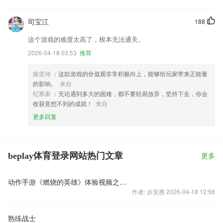
司宝江
188
这个游戏的难度太高了，根本无法通关。
2026-04-18 03:53
推荐
曲坚琦
：这款游戏的价值观非常积极向上，能够给玩家带来正能量
的影响。
来自
纪寒家
：无论遇到多大的困难，都不要轻易放弃，坚持下去，你会
收获意想不到的成就！
来自
更多回复
beplay体育登录网站热门文章
更多
动作手游《燃烧的英雄》体验视频之战争前线
作者: 步安惠 2026-04-18 12:56
熟练战士