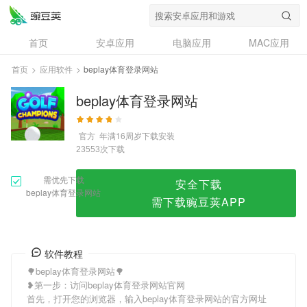
beplay体育登录网站
首页
安卓应用
电脑应用
MAC应用
资讯
专题
设计奖
创意应用
首页
>
应用软件
>
beplay体育登录网站
问答
beplay体育登录网站
官方
年满16周岁
下载安装
次下载
23553
需优先下载
安全下载
beplay体育登录网站
需下载豌豆荚APP
软件教程
🌳beplay体育登录网站🌳
❥第一步：访问beplay体育登录网站官网
首先，打开您的浏览器，输入beplay体育登录网站的官方网址