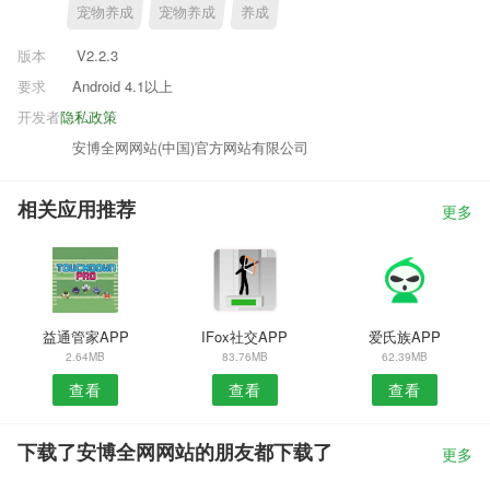
宠物养成
宠物养成
养成
版本
V2.2.3
要求
Android 4.1以上
开发者
隐私政策
安博全网网站(中国)官方网站有限公司
相关应用推荐
更多
益通管家APP
IFox社交APP
爱氏族APP
2.64MB
83.76MB
62.39MB
查看
查看
查看
下载了安博全网网站的朋友都下载了
更多