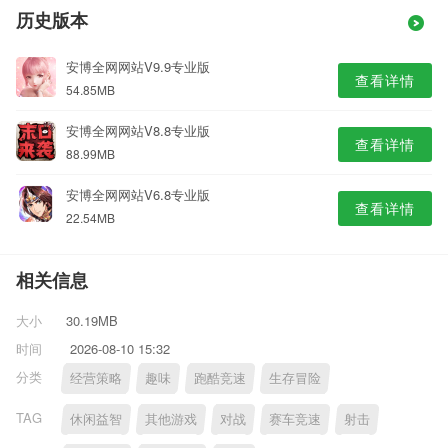
历史版本
安博全网网站V9.9专业版
查看详情
54.85MB
安博全网网站V8.8专业版
查看详情
88.99MB
安博全网网站V6.8专业版
查看详情
22.54MB
相关信息
大小
30.19MB
时间
2026-08-10 15:32
分类
经营策略
趣味
跑酷竞速
生存冒险
TAG
休闲益智
其他游戏
对战
赛车竞速
射击