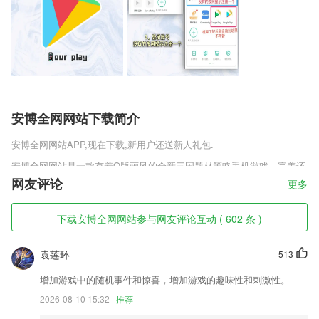
安博全网网站下载简介
安博全网网站
APP,现在下载,新用户还送新人礼包.
安博全网网站是一款有着Q版画风的全新三国题材策略手机游戏，完美还
原三国的角色和各种不同的战役，你将在这里战役副本中获得更多的道具
网友评论
更多
奖励。你可以在这里手机你最喜欢的三国武将，利用这些强大的武将俩进
行征战，享受不同的游戏乐趣。
下载安博全网网站参与网友评论互动 ( 602 条 )
安博全网网站软件特色
袁莲环
513
1,不小心犯错误时，诚恳道歉并及时补救。
2,剑桥最新版"语言与内容" 结合学科课程,有料有趣
增加游戏中的随机事件和惊喜，增加游戏的趣味性和刺激性。
3,真题题库，真题练习不再难
2026-08-10 15:32
推荐