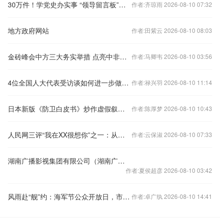
30万件！学党史办实事 “领导留言板”助力解决群众“急难愁盼”
作者:齐琼雨 2026-08-10 07:32
地方政府网站
作者:田紫云 2026-08-10 08:03
金砖峰会中方三大务实举措 点亮中非中尼合作希望之光
作者:马卿韦 2026-08-10 03:56
4位全国人大代表受访谈如何进一步做大做强实体经济
作者:禄兴羽 2026-08-10 11:14
日本新版《防卫白皮书》炒作虚假叙事行“扩军”之实
作者:陈厚梦 2026-08-10 10:43
人民网三评“我在XX很想你”之一：从想你变烦你，究竟为哪般
作者:云保淑 2026-08-10 07:33
湖南广播影视集团有限公司（湖南广播电视台）党委书记、董事长、台长龚政文：使命激荡热血，变革势在必行
作者:夏侯超彦 2026-08-10 03:42
风雨赴“舰”约：海军节公众开放日，市民雨中参观赣州舰、开平舰
作者:卓广纨 2026-08-10 14:41