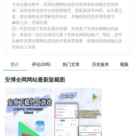
🍦在注册过程中，
安博全网网站
会提供使用条款和规定供您阅
读。这些条款包括平台的使用规范、隐私政策等内容。在注册之
前，请仔细阅读并理解这些条款，并确保您同意并愿意遵守。
🚠第七步：完成注册
💮一旦您完成了所有必要的步骤，并同意了
安博全网网站
的条
款，恭喜您！您已经成功注册了安博全网网站账户。现在，您可
以畅享
安博全网网站
提供的丰富体育赛事、刺激的游戏体验以及
其他令人兴奋
简介
评论(295)
热门文章
历史版本
视频
安博全网网站最新版截图