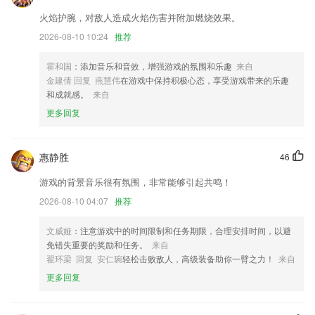
在设置中单击“增强包”按钮时修复崩溃
火焰护腕，对敌人造成火焰伤害并附加燃烧效果。
修复部分机型支付调不起问题
2026-08-10 10:24
推荐
修复一波bug
霍和国
：添加音乐和音效，增强游戏的氛围和乐趣
来自
1：优化视频上传
金建倩 回复 燕慧伟
在游戏中保持积极心态，享受游戏带来的乐趣
联系我们
和成就感。
来自
以上就是安博全网网站的介绍，如果您喜欢这款软件，您可以到应用商店
更多回复
进行打分评论，说出您的使用经历，以帮助我们更好的对产品进行优化修
改。
惠静胜
46
游戏的背景音乐很有氛围，非常能够引起共鸣！
2026-08-10 04:07
推荐
文威娅
：注意游戏中的时间限制和任务期限，合理安排时间，以避
免错失重要的奖励和任务。
来自
翟环梁 回复 安仁琬
轻松击败敌人，高级装备助你一臂之力！
来自
更多回复