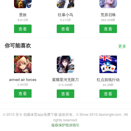
墨旅
狂暴小鸟
荒原召唤
8.81GB
6.21GB
882.65MB
查看
查看
查看
你可能喜欢
更多
armed air forces
紫耀星河无限刀
红点前线行动
2.80GB
515.99MB
84.2MB
查看
查看
查看
© 2010 至今 劲爆体育app免费下载 版权所有。© Since 2010 daxiongtv.com . All
rights reserved.
版权保护投诉指引