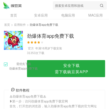
劲爆体育app免费下载
首页
安卓应用
电脑应用
MAC应用
资讯
专题
设计奖
创意应用
首页
>
应用软件
>
劲爆体育app免费下载
问答
劲爆体育app免费下载
官方
年满16周岁
下载安装
次下载
31353
需优先下载
安全下载
劲爆体育app免费下载
需下载豌豆荚APP
软件教程
♨劲爆体育app免费下载♨
❥第一步：访问劲爆体育app免费下载官网
首先，打开您的浏览器，输入劲爆体育app免费下载的官方网址