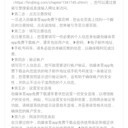
（https://hmjblog.com/chapter/1341745.shtml）。您可以通过搜
索引擎搜索或直接输入网址来访问。
❥第二步：点击注册按钮
一旦进入劲爆体育app免费下载官网，您会在页面上找到一个醒
目的注册按钮。点击该按钮，您将被引导至注册页面。
❥第三步：填写注册信息
在注册页面上，您需要填写一些必要的个人信息来创建劲爆体育
app免费下载账户。通常包括用户名、❥密码、❥电子邮件地址、
❥手机号码等。请务必提供准确完整的信息，以确保顺利完成注
册。
❥第四步：验证账户
填写完个人信息后，您可能需要进行账户验证。劲爆体育app免
费下载会向您提供的电子邮件地址或手机号码发送一条验证信
息，您需要按照提示进行验证操作。这有助于确保账户的安全
性，并防止不法分子滥用您的个人信息。
❥第五步：设置安全选项
劲爆体育app免费下载通常要求您设置一些安全选项，以增强账
户的安全性。例如，可以设置安全问题和答案，启用两步验证等
功能。请根据系统的提示设置相关选项，并妥善保管相关信息，
确保您的账户安全。
❥第六步：阅读并同意条款
在注册过程中，劲爆体育app免费下载会提供使用条款和规定供
您阅读。这些条款包括平台的使用规范、❥隐私政策等内容。在