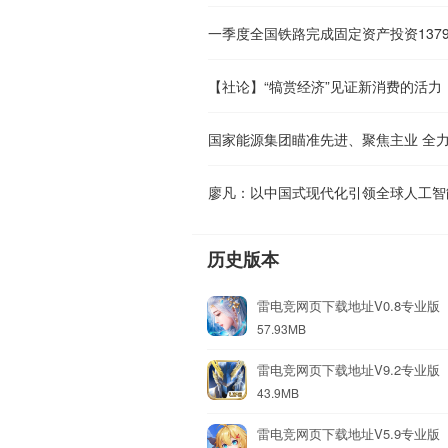
一季度全国铁路完成固定资产投资1379
【社论】“犒赏经济”见证新消费的活力
廖凡：以中国式现代化引领全球人工智
历史版本
雷电竞网页下载地址V0.8专业版
57.93MB
雷电竞网页下载地址V9.2专业版
43.9MB
雷电竞网页下载地址V5.9专业版