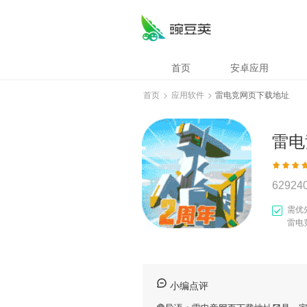
首页
安卓应用
首页
>
应用软件
>
雷电竞网页下载地址
雷电
62924
需优
雷电
小编点评