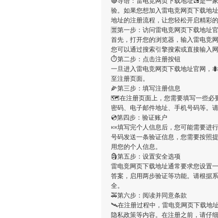
🔴导语：
雷电竞网页下载地址
💽是一
验。如果您想加入
雷电竞网页下载地
地址
的注册流程，让您轻松开启精彩
🈺第一步：访问雷电竞网页下载地址
首先，打开您的浏览器，输入
雷电竞
您可以通过搜索引擎搜索或直接输入
⏱第二步：点击注册按钮
一旦进入
雷电竞网页下载地址
官网，
至注册页面。
🌽第三步：填写注册信息
🗺在注册页面上，您需要填写一些必
密码、电子邮件地址、手机号码等。
💿第四步：验证账户
🍬填写完个人信息后，您可能需要进
号码发送一条验证信息，您需要按照
用您的个人信息。
🗿第五步：设置安全选项
雷电竞网页下载地址
通常要求您设置一
答案，启用两步验证等功能。请根据
全。
🚕第六步：阅读并同意条款
🛰在注册过程中，
雷电竞网页下载地
隐私政策等内容。在注册之前，请仔