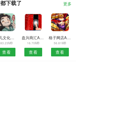
友都下载了
更多
少儿文化艺术培训APP
盘兴商汇APP
格子网店APP
83.23MB
16.70MB
56.81MB
查看
查看
查看