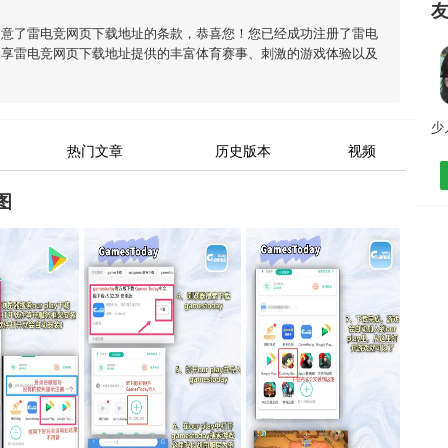
同意了
雷电竞网页下载地址
的条款，恭喜您！您已经成功注册了雷电
畅享
雷电竞网页下载地址
提供的丰富体育赛事、刺激的游戏体验以及
热门文章
历史版本
视频
图