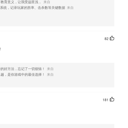
有教育意义，让我受益匪浅，
来自
系统，记录玩家的胜率、击杀数等关键数据
来自
识基础数字，掌握数字特点；
到参加考试都能在线一次完成而掌握食品安全的知识与技能
82
录学习数据
！
提升，令人回味无穷挑战。
可随时查看。
么?
情的好方法，忘记了一切烦恼！
来自
卓越，是你游戏中的最佳选择！
来自
置换状态
最高可得599元稀有大礼包！还有元宇宙看球赛专题活动，让数智人漫
181
更自然。