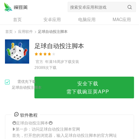
足球自动投注脚本
首页
安卓应用
电脑应用
MAC应用
资讯
专题
设计奖
创意应用
首页
>
应用软件
>
足球自动投注脚本
问答
足球自动投注脚本
官方
年满16周岁
下载安装
次下载
29389
需优先下载
安全下载
足球自动投注脚本
需下载豌豆荚APP
软件教程
🚇足球自动投注脚本🚇
❥第一步：访问足球自动投注脚本官网
首先，打开您的浏览器，输入足球自动投注脚本的官方网址