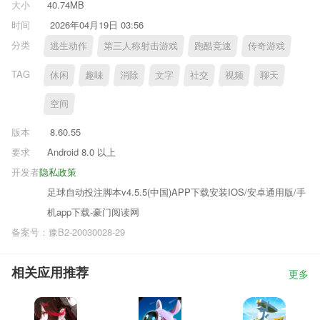
大小
40.74MB
时间
2026年04月19日 03:56
分类
逃生动作
第三人称射击游戏
跑酷竞速
传奇游戏
TAG
休闲
趣味
消除
文字
社交
视频
聊天
空间
版本
8.60.55
要求
Android 8.0 以上
开发者
隐私政策
足球自动投注脚本v4.5.5(中国)APP下载安装IOS/安卓通用版/手
机app下载-豪门阅读网
备案号：豫B2-20030028-29
相关应用推荐
更多