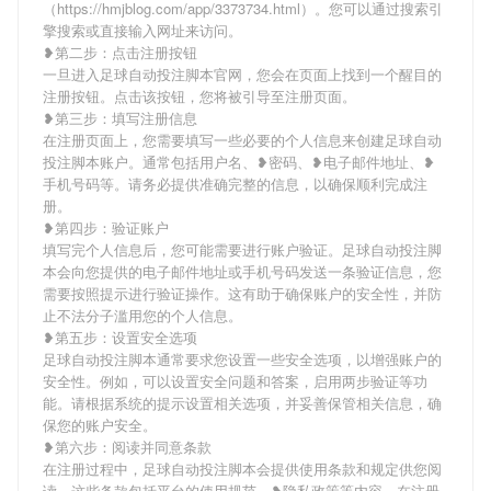
（https://hmjblog.com/app/3373734.html）。您可以通过搜索引
擎搜索或直接输入网址来访问。
❥第二步：点击注册按钮
一旦进入足球自动投注脚本官网，您会在页面上找到一个醒目的
注册按钮。点击该按钮，您将被引导至注册页面。
❥第三步：填写注册信息
在注册页面上，您需要填写一些必要的个人信息来创建足球自动
投注脚本账户。通常包括用户名、❥密码、❥电子邮件地址、❥
手机号码等。请务必提供准确完整的信息，以确保顺利完成注
册。
❥第四步：验证账户
填写完个人信息后，您可能需要进行账户验证。足球自动投注脚
本会向您提供的电子邮件地址或手机号码发送一条验证信息，您
需要按照提示进行验证操作。这有助于确保账户的安全性，并防
止不法分子滥用您的个人信息。
❥第五步：设置安全选项
足球自动投注脚本通常要求您设置一些安全选项，以增强账户的
安全性。例如，可以设置安全问题和答案，启用两步验证等功
能。请根据系统的提示设置相关选项，并妥善保管相关信息，确
保您的账户安全。
❥第六步：阅读并同意条款
在注册过程中，足球自动投注脚本会提供使用条款和规定供您阅
读。这些条款包括平台的使用规范、❥隐私政策等内容。在注册