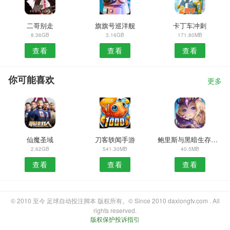
二哥别走
旗旗号巡洋舰
卡丁车冲刺
8.36GB
3.16GB
171.80MB
查看
查看
查看
你可能喜欢
更多
仙魔圣域
刀客轶闻手游
鲍里斯与黑暗生存汉化版
2.62GB
541.30MB
40.5MB
查看
查看
查看
© 2010 至今 足球自动投注脚本 版权所有。© Since 2010 daxiongtv.com . All
rights reserved.
版权保护投诉指引