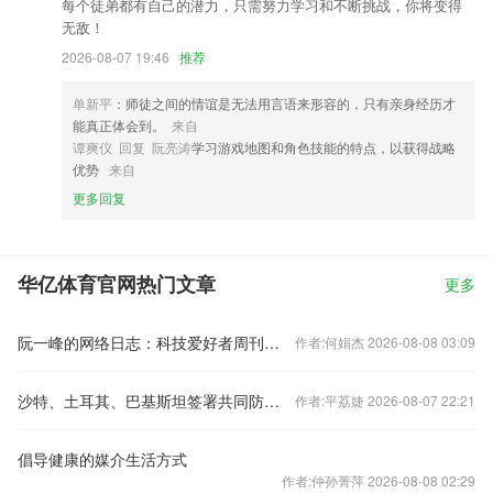
每个徒弟都有自己的潜力，只需努力学习和不断挑战，你将变得
无敌！
2026-08-07 19:46
推荐
单新平
：师徒之间的情谊是无法用言语来形容的，只有亲身经历才
能真正体会到。
来自
谭爽仪 回复 阮亮涛
学习游戏地图和角色技能的特点，以获得战略
优势
来自
更多回复
华亿体育官网热门文章
更多
阮一峰的网络日志：科技爱好者周刊（第 407 期）：国家为什么需要开源软件？
作者:何娟杰 2026-08-08 03:09
沙特、土耳其、巴基斯坦签署共同防务协议
作者:平荔婕 2026-08-07 22:21
倡导健康的媒介生活方式
作者:仲孙菁萍 2026-08-08 02:29