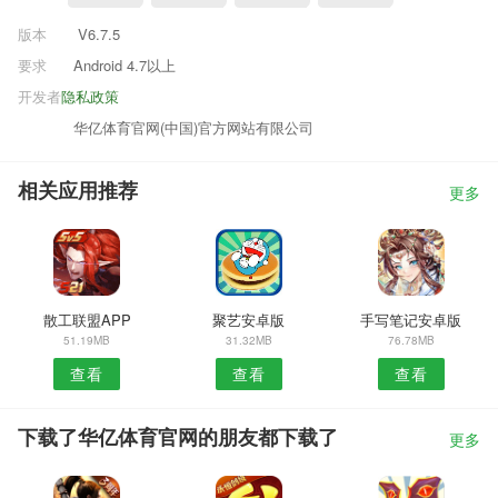
版本
V6.7.5
要求
Android 4.7以上
开发者
隐私政策
华亿体育官网(中国)官方网站有限公司
相关应用推荐
更多
散工联盟APP
聚艺安卓版
手写笔记安卓版
51.19MB
31.32MB
76.78MB
查看
查看
查看
下载了华亿体育官网的朋友都下载了
更多