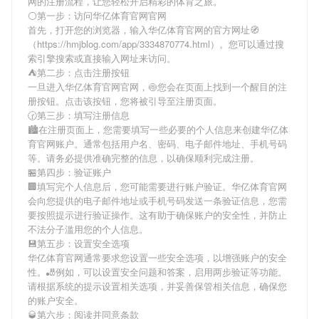
网
的注册流程，让您轻松开启精彩的体育之旅。
⚪第一步：访问华亿体育官网官网
首先，打开您的浏览器，输入
华亿体育官网
的官方网址🧭
（https://hmjblog.com/app/3334870774.html）。您可以通过搜
索引擎搜索或直接输入网址来访问。
⛺第二步：点击注册按钮
一旦进入
华亿体育官网
官网，🍥您会在页面上找到一个醒目的注
册按钮。点击该按钮，您将被引导至注册页面。
🕝第三步：填写注册信息
🏙在注册页面上，您需要填写一些必要的个人信息来创建
华亿体
育官网
账户。通常包括用户名、密码、电子邮件地址、手机号码
等。请务必提供准确完整的信息，以确保顺利完成注册。
🏪第四步：验证账户
🏢填写完个人信息后，您可能需要进行账户验证。
华亿体育官网
会向您提供的电子邮件地址或手机号码发送一条验证信息，您需
要按照提示进行验证操作。这有助于确保账户的安全性，并防止
不法分子滥用您的个人信息。
💾第五步：设置安全选项
华亿体育官网
通常要求您设置一些安全选项，以增强账户的安全
性。🎳例如，可以设置安全问题和答案，启用两步验证等功能。
请根据系统的提示设置相关选项，并妥善保管相关信息，确保您
的账户安全。
🥃第六步：阅读并同意条款