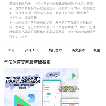
🏛在注册过程中，
华亿体育官网
会提供使用条款和规定供您阅
读。这些条款包括平台的使用规范、隐私政策等内容。在注册之
前，请仔细阅读并理解这些条款，并确保您同意并愿意遵守。
🌞第七步：完成注册
🎇一旦您完成了所有必要的步骤，并同意了
华亿体育官网
的条
款，恭喜您！您已经成功注册了华亿体育官网账户。现在，您可
以畅享
华亿体育官网
提供的丰富体育赛事、刺激的游戏体验以及
其他令人兴奋
简介
评论(182)
热门文章
历史版本
视频
华亿体育官网最新版截图