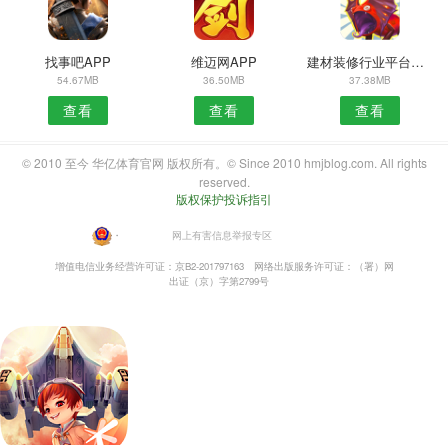
找事吧APP
维迈网APP
建材装修行业平台安卓版
54.67MB
36.50MB
37.38MB
查看
查看
查看
© 2010 至今 华亿体育官网 版权所有。© Since 2010 hmjblog.com. All rights
reserved.
版权保护投诉指引
・
网上有害信息举报专区
增值电信业务经营许可证：京B2-201797163
网络出版服务许可证：（署）网
出证（京）字第2799号