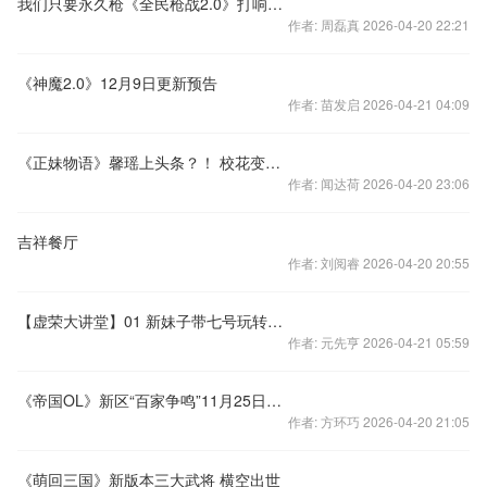
我们只要永久枪《全民枪战2.0》打响冬季跨服争霸赛
作者: 周磊真 2026-04-20 22:21
《神魔2.0》12月9日更新预告
作者: 苗发启 2026-04-21 04:09
《正妹物语》馨瑶上头条？！ 校花变身画中人
作者: 闻达荷 2026-04-20 23:06
吉祥餐厅
作者: 刘阅睿 2026-04-20 20:55
【虚荣大讲堂】01 新妹子带七号玩转虚荣世界
作者: 元先亨 2026-04-21 05:59
《帝国OL》新区“百家争鸣”11月25日11点火爆开启！
作者: 方环巧 2026-04-20 21:05
《萌回三国》新版本三大武将 横空出世