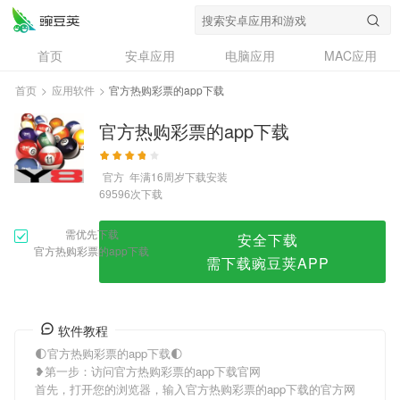
官方热购彩票的app下载
首页
安卓应用
电脑应用
MAC应用
资讯
专题
设计奖
创意应用
首页
>
应用软件
>
官方热购彩票的app下载
问答
官方热购彩票的app下载
官方
年满16周岁
下载安装
次下载
69596
需优先下载
安全下载
官方热购彩票的app下载
需下载豌豆荚APP
软件教程
🌓官方热购彩票的app下载🌓
❥第一步：访问官方热购彩票的app下载官网
首先，打开您的浏览器，输入官方热购彩票的app下载的官方网