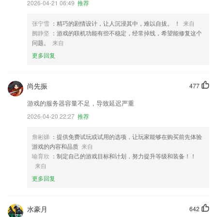
2026-04-21 06:49
推荐
张宁雪
：精巧的剧情设计，让人沉浸其中，难以自拔。 ！
来自
阙静坚
：游戏的联机功能有些不稳定，经常掉线，希望能修复这个
问题。
来自
更多回复
尚先振
477
游戏的服务器容量不足，导致延迟严重
2026-04-20 22:27
推荐
詹彬娣
：提供免费试玩或试用的选项，让玩家能够在购买前先体验
游戏的内容和品质
来自
喻育欣
：制定自己的游戏目标和计划，努力提升等级和装备！！
来自
更多回复
水豪月
642