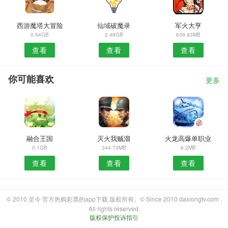
西游魔塔大冒险
仙域破魔录
军火大亨
0.54GB
2.48GB
639.83MB
查看
查看
查看
你可能喜欢
更多
融合王国
灭火我贼溜
火龙高爆单职业
0.1GB
344.73MB
6.2MB
查看
查看
查看
© 2010 至今 官方热购彩票的app下载 版权所有。© Since 2010 daxiongtv.com .
All rights reserved.
版权保护投诉指引