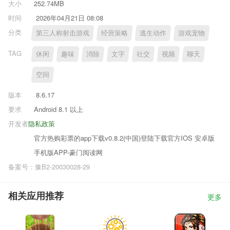
大小
252.74MB
时间
2026年04月21日 08:08
分类
第三人称射击游戏
经营策略
逃生动作
游戏宠物
TAG
休闲
趣味
消除
文字
社交
视频
聊天
空间
版本
8.6.17
要求
Android 8.1 以上
开发者
隐私政策
官方热购彩票的app下载v0.8.2(中国)登陆下载官方IOS 安卓版
手机版APP-豪门阅读网
备案号：豫B2-20030028-29
相关应用推荐
更多