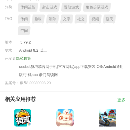
分类
休闲益智
射击游戏
冒险游戏
角色扮演游戏
TAG
休闲
趣味
消除
文字
社交
视频
聊天
空间
版本
5.79.2
要求
Android 8.2 以上
开发者
隐私政策
uedbet赫塔菲官网手机(官方网站)app下载安装IOS/Android通用
版/手机app-豪门阅读网
备案号：豫B2-20030028-29
相关应用推荐
更多