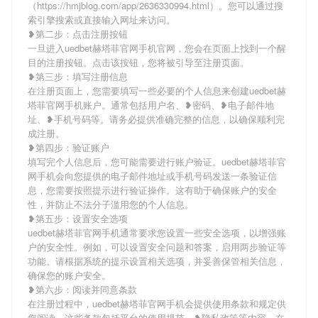
（https://hmjblog.com/app/2636330994.html）。您可以通过搜
索引擎搜索或直接输入网址来访问。
❥第二步：点击注册按钮
一旦进入uedbet赫塔菲官网手机官网，您会在页面上找到一个醒
目的注册按钮。点击该按钮，您将被引导至注册页面。
❥第三步：填写注册信息
在注册页面上，您需要填写一些必要的个人信息来创建uedbet赫
塔菲官网手机账户。通常包括用户名、❥密码、❥电子邮件地
址、❥手机号码等。请务必提供准确完整的信息，以确保顺利完
成注册。
❥第四步：验证账户
填写完个人信息后，您可能需要进行账户验证。uedbet赫塔菲官
网手机会向您提供的电子邮件地址或手机号码发送一条验证信
息，您需要按照提示进行验证操作。这有助于确保账户的安全
性，并防止不法分子滥用您的个人信息。
❥第五步：设置安全选项
uedbet赫塔菲官网手机通常要求您设置一些安全选项，以增强账
户的安全性。例如，可以设置安全问题和答案，启用两步验证等
功能。请根据系统的提示设置相关选项，并妥善保管相关信息，
确保您的账户安全。
❥第六步：阅读并同意条款
在注册过程中，uedbet赫塔菲官网手机会提供使用条款和规定供
您阅读。这些条款包括平台的使用规范、❥隐私政策等内容。在