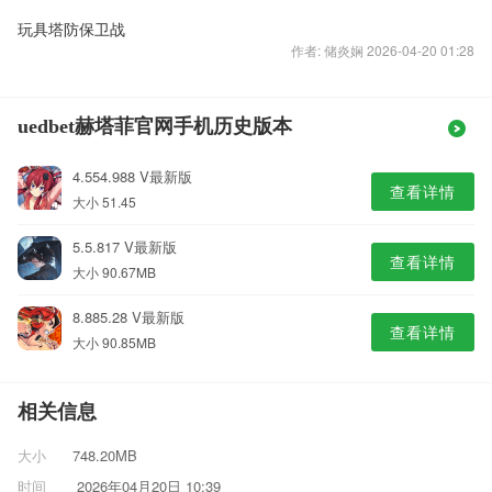
玩具塔防保卫战
作者: 储炎娴 2026-04-20 01:28
uedbet赫塔菲官网手机历史版本
4.554.988 V最新版
查看详情
大小 51.45
5.5.817 V最新版
查看详情
大小 90.67MB
8.885.28 V最新版
查看详情
大小 90.85MB
相关信息
大小
748.20MB
时间
2026年04月20日 10:39