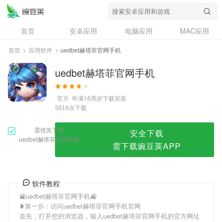
uedbet赫塔菲官网手机
首页
安卓应用
电脑应用
MAC应用
资讯
专题
设计奖
创意应用
首页
>
应用软件
>
uedbet赫塔菲官网手机
问答
uedbet赫塔菲官网手机
官方
年满16周岁
下载安装
次下载
5816
需优先下载
安全下载
uedbet赫塔菲官网手机
需下载豌豆荚APP
软件教程
🚉uedbet赫塔菲官网手机🚉
❥第一步：访问uedbet赫塔菲官网手机官网
首先，打开您的浏览器，输入uedbet赫塔菲官网手机的官方网址