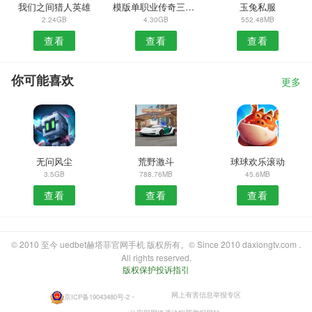
我们之间猎人英雄
模版单职业传奇三端互通版
玉兔私服
2.24GB
4.30GB
552.48MB
查看
查看
查看
你可能喜欢
更多
无问风尘
荒野激斗
球球欢乐滚动
3.5GB
788.76MB
45.6MB
查看
查看
查看
© 2010 至今 uedbet赫塔菲官网手机 版权所有。© Since 2010 daxiongtv.com .
All rights reserved.
版权保护投诉指引
网上有害信息举报专区
京ICP备19043480号-2
・