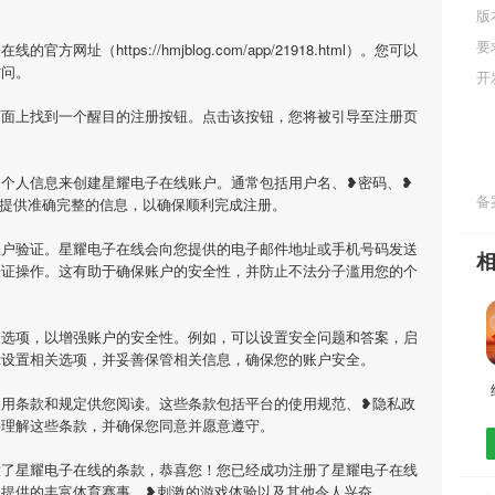
版
要
址（https://hmjblog.com/app/21918.html）。您可以
访问。
开
页面上找到一个醒目的注册按钮。点击该按钮，您将被引导至注册页
个人信息来创建星耀电子在线账户。通常包括用户名、❥密码、❥
备案
必提供准确完整的信息，以确保顺利完成注册。
账户验证。星耀电子在线会向您提供的电子邮件地址或手机号码发送
验证操作。这有助于确保账户的安全性，并防止不法分子滥用您的个
全选项，以增强账户的安全性。例如，可以设置安全问题和答案，启
示设置相关选项，并妥善保管相关信息，确保您的账户安全。
使用条款和规定供您阅读。这些条款包括平台的使用规范、❥隐私政
并理解这些条款，并确保您同意并愿意遵守。
意了星耀电子在线的条款，恭喜您！您已经成功注册了星耀电子在线
线提供的丰富体育赛事、❥刺激的游戏体验以及其他令人兴奋。