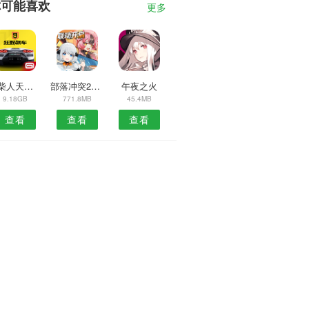
你可能喜欢
更多
火柴人天地逃亡手游
部落冲突2020冬季版
午夜之火
9.18GB
771.8MB
45.4MB
查看
查看
查看