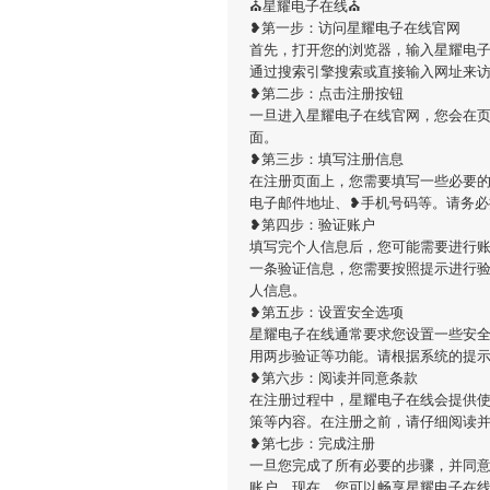
⛪️星耀电子在线⛪️
❥第一步：访问星耀电子在线官网
首先，打开您的浏览器，输入星耀电子在线的官方网
通过搜索引擎搜索或直接输入网址来
❥第二步：点击注册按钮
一旦进入星耀电子在线官网，您会在
面。
❥第三步：填写注册信息
在注册页面上，您需要填写一些必要的
电子邮件地址、❥手机号码等。请务
❥第四步：验证账户
填写完个人信息后，您可能需要进行
一条验证信息，您需要按照提示进行
人信息。
❥第五步：设置安全选项
星耀电子在线通常要求您设置一些安
用两步验证等功能。请根据系统的提
❥第六步：阅读并同意条款
在注册过程中，星耀电子在线会提供
策等内容。在注册之前，请仔细阅读
❥第七步：完成注册
一旦您完成了所有必要的步骤，并同
账户。现在，您可以畅享星耀电子在