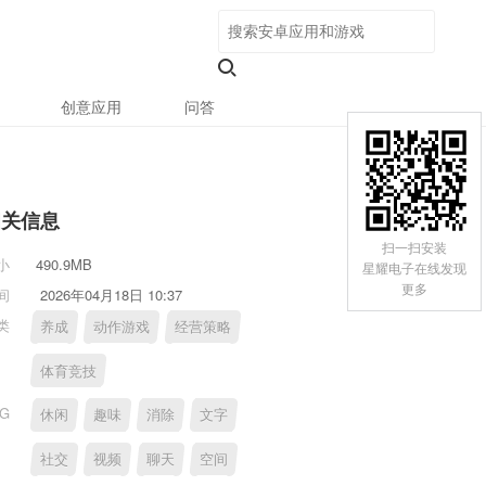
创意应用
问答
相关信息
扫一扫安装
小
490.9MB
星耀电子在线发现
更多
间
2026年04月18日 10:37
类
养成
动作游戏
经营策略
体育竞技
AG
休闲
趣味
消除
文字
社交
视频
聊天
空间