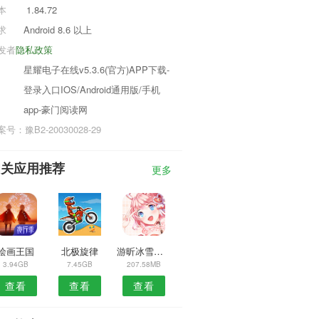
本
1.84.72
求
Android 8.6 以上
发者
隐私政策
星耀电子在线v5.3.6(官方)APP下载-
登录入口IOS/Android通用版/手机
app-豪门阅读网
号：豫B2-20030028-29
相关应用推荐
更多
绘画王国
北极旋律
游昕冰雪复古三职业传奇
3.94GB
7.45GB
207.58MB
查看
查看
查看