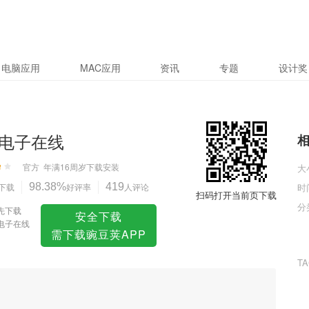
电脑应用
MAC应用
资讯
专题
设计奖
电子在线
官方
年满16周岁
下载安装
大
下载
98.38%
好评率
419
人评论
时
扫码打开当前页下载
分
先下载
安全下载
电子在线
需下载豌豆荚APP
T