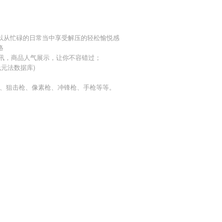
以从忙碌的日常当中享受解压的轻松愉悦感
络
资讯，商品人气展示，让你不容错过；
线元法数据库)
枪、狙击枪、像素枪、冲锋枪、手枪等等。